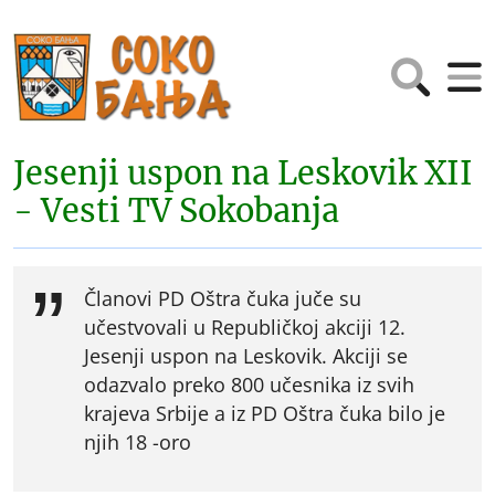
Jesenji uspon na Leskovik XII
- Vesti TV Sokobanja
Članovi PD Oštra čuka juče su
učestvovali u Republičkoj akciji 12.
Jesenji uspon na Leskovik. Akciji se
odazvalo preko 800 učesnika iz svih
krajeva Srbije a iz PD Oštra čuka bilo je
njih 18 -oro