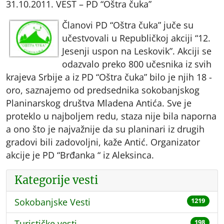
31.10.2011. VEST – PD “Oštra čuka”
Članovi PD “Oštra čuka” juče su
učestvovali u Republičkoj akciji “12.
Jesenji uspon na Leskovik”. Akciji se
odazvalo preko 800 učesnika iz svih
krajeva Srbije a iz PD “Oštra čuka” bilo je njih 18 -
oro, saznajemo od predsednika sokobanjskog
Planinarskog društva Mladena Antića. Sve je
proteklo u najboljem redu, staza nije bila naporna
a ono što je najvažnije da su planinari iz drugih
gradovi bili zadovoljni, kaže Antić. Organizator
akcije je PD “Brđanka “ iz Aleksinca.
Kategorije vesti
Sokobanjske Vesti
1219
Turističke vesti
198