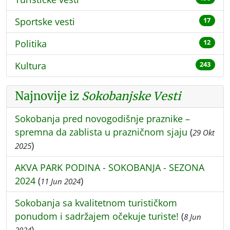
Sportske vesti
17
Politika
12
Kultura
243
Najnovije iz
Sokobanjske Vesti
Sokobanja pred novogodišnje praznike –
spremna da zablista u prazničnom sjaju
(
29 Okt
)
2025
AKVA PARK PODINA - SOKOBANJA - SEZONA
2024
(
)
11 Jun 2024
Sokobanja sa kvalitetnom turističkom
ponudom i sadržajem očekuje turiste!
(
8 Jun
)