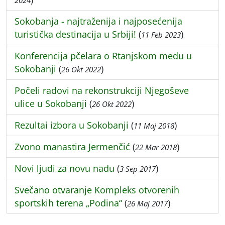
2024
Sokobanja - najtraženija i najposećenija
turistička destinacija u Srbiji!
(
)
11 Feb 2023
Konferencija pčelara o Rtanjskom medu u
Sokobanji
(
)
26 Okt 2022
Počeli radovi na rekonstrukciji Njegoševe
ulice u Sokobanji
(
)
26 Okt 2022
Rezultai izbora u Sokobanji
(
)
11 Maj 2018
Zvono manastira Jermenčić
(
)
22 Mar 2018
Novi ljudi za novu nadu
(
)
3 Sep 2017
Svečano otvaranje Kompleks otvorenih
sportskih terena „Podina“
(
)
26 Maj 2017