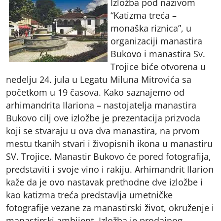
Izložba pod nazivom
“Katizma treća –
monaška riznica”, u
organizaciji manastira
Bukovo i manastira Sv.
Trojice biće otvorena u
nedelju 24. jula u Legatu Miluna Mitrovića sa
početkom u 19 časova. Kako saznajemo od
arhimandrita Ilariona – nastojatelja manastira
Bukovo cilj ove izložbe je prezentacija prizvoda
koji se stvaraju u ova dva manastira, na prvom
mestu tkanih stvari i živopisnih ikona u manastiru
SV. Trojice. Manastir Bukovo će pored fotografija,
predstaviti i svoje vino i rakiju. Arhimandrit Ilarion
kaže da je ovo nastavak prethodne dve izložbe i
kao katizma treća predstavlja umetničke
fotografije vezane za manastirski život, okruženje i
manastirski ambijent. Izložba je prodajnog