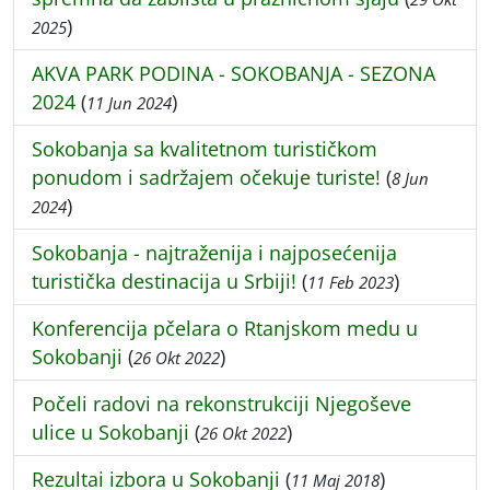
)
2025
AKVA PARK PODINA - SOKOBANJA - SEZONA
2024
(
)
11 Jun 2024
Sokobanja sa kvalitetnom turističkom
ponudom i sadržajem očekuje turiste!
(
8 Jun
)
2024
Sokobanja - najtraženija i najposećenija
turistička destinacija u Srbiji!
(
)
11 Feb 2023
Konferencija pčelara o Rtanjskom medu u
Sokobanji
(
)
26 Okt 2022
Počeli radovi na rekonstrukciji Njegoševe
ulice u Sokobanji
(
)
26 Okt 2022
Rezultai izbora u Sokobanji
(
)
11 Maj 2018