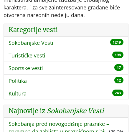
karaktera, i za sve zainteresovane građane biće
otvorena narednih nedelju dana.
Kategorije vesti
Sokobanjske Vesti
1219
Turističke vesti
198
Sportske vesti
17
Politika
12
Kultura
243
Najnovije iz
Sokobanjske Vesti
Sokobanja pred novogodišnje praznike –
spremna da zablista u prazničnom sjaju
(
29 Okt