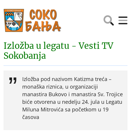
Izložba u legatu - Vesti TV
Sokobanja
Izložba pod nazivom Katizma treća –
monaška riznica, u organizaciji
manastira Bukovo i manastira Sv. Trojice
biće otvorena u nedelju 24. jula u Legatu
Miluna Mitrovića sa početkom u 19
časova