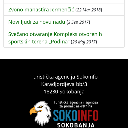
Zvono manastira Jermenčić
(
)
22 Mar 2018
Novi ljudi za novu nadu
(
)
3 Sep 2017
Svečano otvaranje Kompleks otvorenih
sportskih terena „Podina“
(
)
26 Maj 2017
Turistička agencija Sokoinfo
Karadjordjeva bb/3
18230 Sokobanja