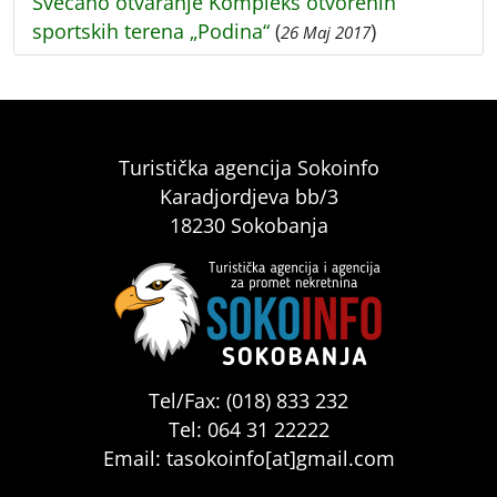
Svečano otvaranje Kompleks otvorenih
sportskih terena „Podina“
(
)
26 Maj 2017
Turistička agencija Sokoinfo
Karadjordjeva bb/3
18230 Sokobanja
Tel/Fax: (018) 833 232
Tel: 064 31 22222
Email: tasokoinfo[at]gmail.com