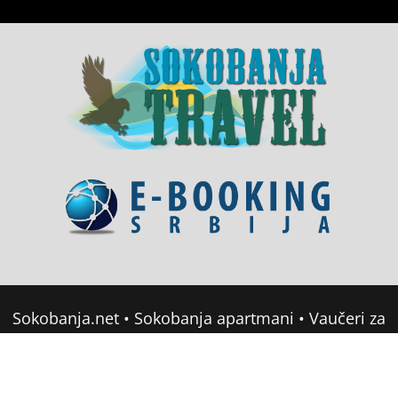
Sokobanja.net
•
Sokobanja apartmani
•
Vaučeri za
domor u Srbiji
•
Soko Banja Apartmani
•
Sokobanja Booking