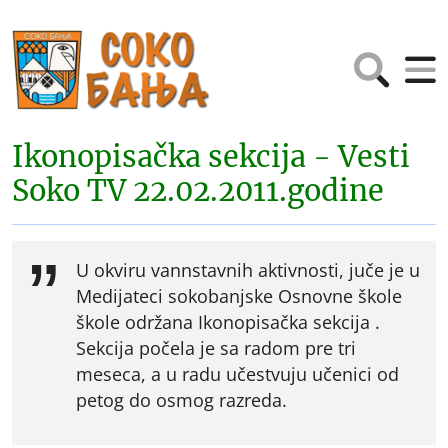
Ikonopisačka sekcija - Vesti
Soko TV 22.02.2011.godine
U okviru vannstavnih aktivnosti, juče je u
Medijateci sokobanjske Osnovne škole
škole održana Ikonopisačka sekcija .
Sekcija počela je sa radom pre tri
meseca, a u radu učestvuju učenici od
petog do osmog razreda.