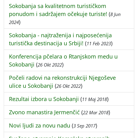
Sokobanja sa kvalitetnom turističkom
ponudom i sadržajem očekuje turiste!
(
8 Jun
)
2024
Sokobanja - najtraženija i najposećenija
turistička destinacija u Srbiji!
(
)
11 Feb 2023
Konferencija pčelara o Rtanjskom medu u
Sokobanji
(
)
26 Okt 2022
Počeli radovi na rekonstrukciji Njegoševe
ulice u Sokobanji
(
)
26 Okt 2022
Rezultai izbora u Sokobanji
(
)
11 Maj 2018
Zvono manastira Jermenčić
(
)
22 Mar 2018
Novi ljudi za novu nadu
(
)
3 Sep 2017