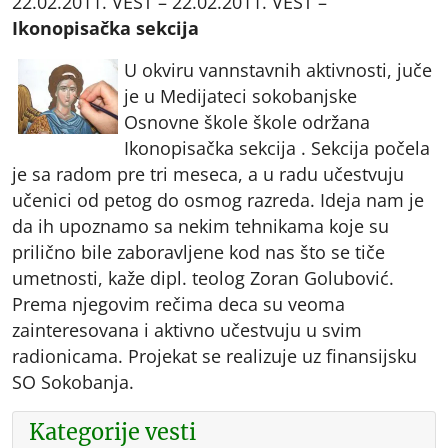
22.02.2011. VEST – 22.02.2011. VEST –
Ikonopisačka sekcija
U okviru vannstavnih aktivnosti, juče
je u Medijateci sokobanjske
Osnovne škole škole održana
Ikonopisačka sekcija . Sekcija počela
je sa radom pre tri meseca, a u radu učestvuju
učenici od petog do osmog razreda. Ideja nam je
da ih upoznamo sa nekim tehnikama koje su
prilično bile zaboravljene kod nas što se tiče
umetnosti, kaže dipl. teolog Zoran Golubović.
Prema njegovim rečima deca su veoma
zainteresovana i aktivno učestvuju u svim
radionicama. Projekat se realizuje uz finansijsku
SO Sokobanja.
Kategorije vesti