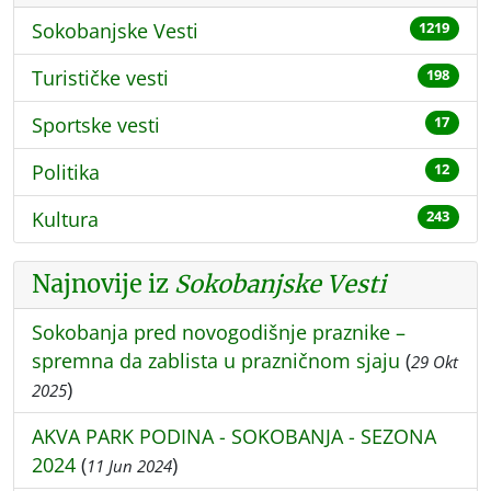
Sokobanjske Vesti
1219
Turističke vesti
198
Sportske vesti
17
Politika
12
Kultura
243
Najnovije iz
Sokobanjske Vesti
Sokobanja pred novogodišnje praznike –
spremna da zablista u prazničnom sjaju
(
29 Okt
)
2025
AKVA PARK PODINA - SOKOBANJA - SEZONA
2024
(
)
11 Jun 2024