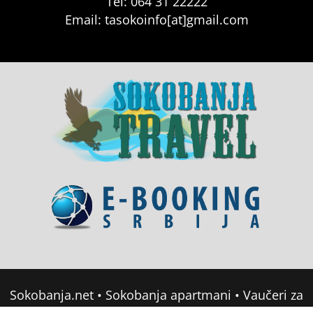
Tel: 064 31 22222
Email: tasokoinfo[at]gmail.com
Sokobanja.net
•
Sokobanja apartmani
•
Vaučeri za
domor u Srbiji
•
Soko Banja Apartmani
•