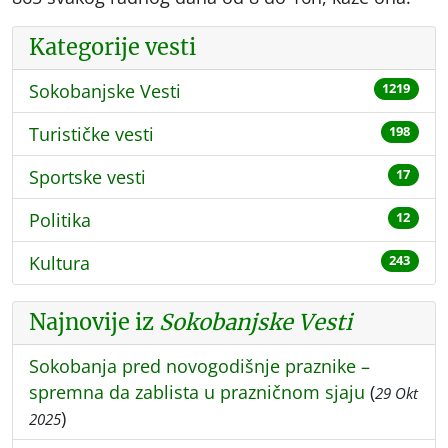
Kategorije vesti
Sokobanjske Vesti
1219
Turističke vesti
198
Sportske vesti
17
Politika
12
Kultura
243
Najnovije iz
Sokobanjske Vesti
Sokobanja pred novogodišnje praznike –
spremna da zablista u prazničnom sjaju
(
29 Okt
)
2025