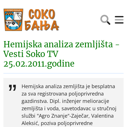
Hemijska analiza zemljišta -
Vesti Soko TV
25.02.2011.godine
Hemijska analiza zemljišta je besplatna
za sva registrovana poljoprivredna
gazdinstva. Dipl. inženjer melioracije
zemljišta i voda, savetodavac u stručnoj
službi "Agro Znanje"-Zaječar, Valentina
Aleksić, poziva poljoprivredne