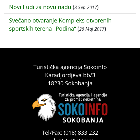
Novi ljudi za novu nadu
(
)
3 Sep 2017
Svečano otvaranje Kompleks otvorenih
sportskih terena „Podina“
(
)
26 Maj 2017
Turistička agencija Sokoinfo
Karadjordjeva bb/3
18230 Sokobanja
Tel/Fax: (018) 833 232