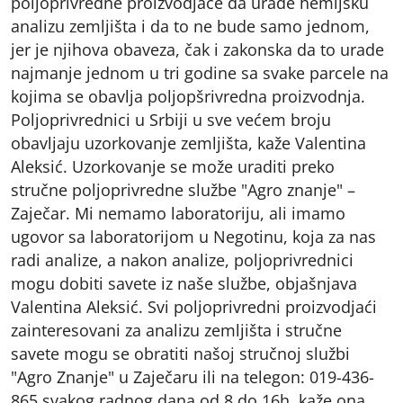
poljoprivredne proizvodjaće da urade hemijsku
analizu zemljišta i da to ne bude samo jednom,
jer je njihova obaveza, čak i zakonska da to urade
najmanje jednom u tri godine sa svake parcele na
kojima se obavlja poljopšrivredna proizvodnja.
Poljoprivrednici u Srbiji u sve većem broju
obavljaju uzorkovanje zemljišta, kaže Valentina
Aleksić. Uzorkovanje se može uraditi preko
stručne poljoprivredne službe "Agro znanje" –
Zaječar. Mi nemamo laboratoriju, ali imamo
ugovor sa laboratorijom u Negotinu, koja za nas
radi analize, a nakon analize, poljoprivrednici
mogu dobiti savete iz naše službe, objašnjava
Valentina Aleksić. Svi poljoprivredni proizvodjaći
zainteresovani za analizu zemljišta i stručne
savete mogu se obratiti našoj stručnoj službi
"Agro Znanje" u Zaječaru ili na telegon: 019-436-
865 svakog radnog dana od 8 do 16h, kaže ona.