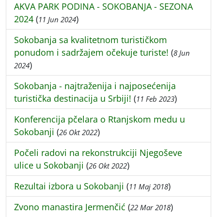
AKVA PARK PODINA - SOKOBANJA - SEZONA
2024
(
)
11 Jun 2024
Sokobanja sa kvalitetnom turističkom
ponudom i sadržajem očekuje turiste!
(
8 Jun
)
2024
Sokobanja - najtraženija i najposećenija
turistička destinacija u Srbiji!
(
)
11 Feb 2023
Konferencija pčelara o Rtanjskom medu u
Sokobanji
(
)
26 Okt 2022
Počeli radovi na rekonstrukciji Njegoševe
ulice u Sokobanji
(
)
26 Okt 2022
Rezultai izbora u Sokobanji
(
)
11 Maj 2018
Zvono manastira Jermenčić
(
)
22 Mar 2018