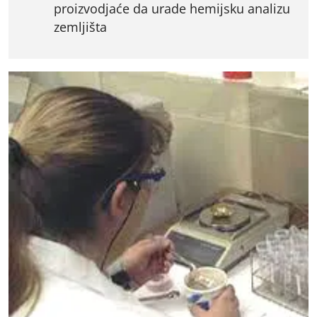
proizvodjaće da urade hemijsku analizu
zemljišta