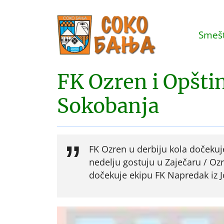
Smešt
FK Ozren i Opštin
Sokobanja
FK Ozren u derbiju kola dočekuje 
nedelju gostuju u Zaječaru / Oz
dočekuje ekipu FK Napredak iz 