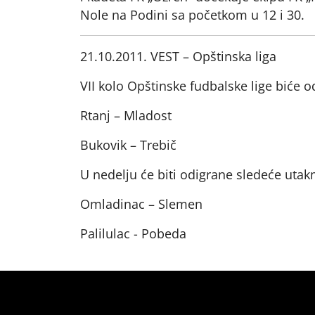
Nole na Podini sa početkom u 12 i 30.
21.10.2011. VEST – Opštinska liga
VII kolo Opštinske fudbalske lige biće o
Rtanj – Mladost
Bukovik – Trebič
U nedelju će biti odigrane sledeće utak
Omladinac – Slemen
Palilulac - Pobeda