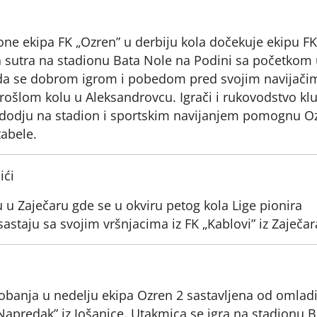
e ekipa FK „Ozren” u derbiju kola dočekuje ekipu FK
ra sutra na stadionu Bata Nole na Podini sa početkom 
a da se dobrom igrom i pobedom pred svojim navijači
 prošlom kolu u Aleksandrovcu. Igrači i rukovodstvo kl
u dodju na stadion i sportskim navijanjem pomognu O
tabele.
ići
ju u Zaječaru gde se u okviru petog kola Lige pionira
staju sa svojim vršnjacima iz FK „Kablovi” iz Zaječar
banja u nedelju ekipa Ozren 2 sastavljena od omlad
Napredak” iz Jošanice. Utakmica se igra na stadionu B