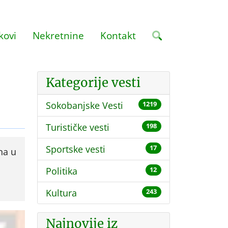
kovi
Nekretnine
Kontakt
Kategorije vesti
Sokobanjske Vesti
1219
Turističke vesti
198
Sportske vesti
17
na u
Politika
12
Kultura
243
Najnovije iz