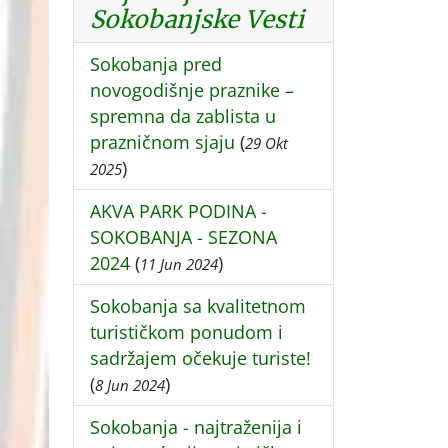
Sokobanjske Vesti
Sokobanja pred
novogodišnje praznike –
spremna da zablista u
prazničnom sjaju
(
29 Okt
)
2025
AKVA PARK PODINA -
SOKOBANJA - SEZONA
2024
(
)
11 Jun 2024
Sokobanja sa kvalitetnom
turističkom ponudom i
sadržajem očekuje turiste!
(
)
8 Jun 2024
Sokobanja - najtraženija i