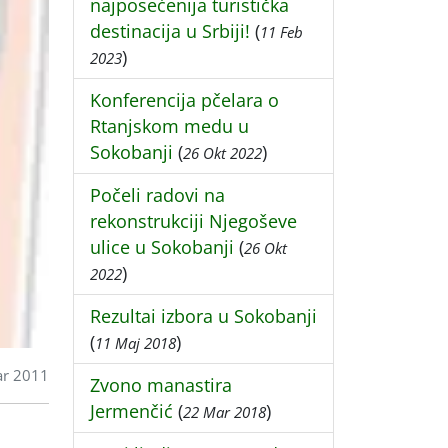
najposećenija turistička
destinacija u Srbiji!
(
11 Feb
)
2023
Konferencija pčelara o
Rtanjskom medu u
Sokobanji
(
)
26 Okt 2022
Počeli radovi na
rekonstrukciji Njegoševe
ulice u Sokobanji
(
26 Okt
)
2022
Rezultai izbora u Sokobanji
(
)
11 Maj 2018
ar 2011
Zvono manastira
Jermenčić
(
)
22 Mar 2018