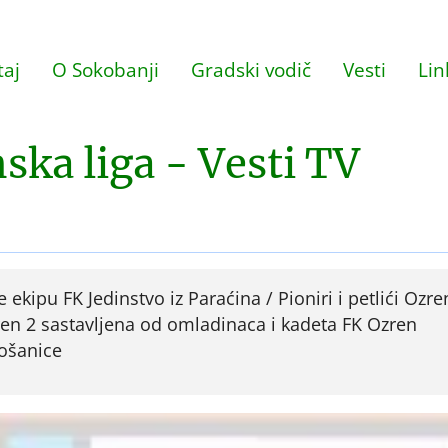
aj
O Sokobanji
Gradski vodič
Vesti
Lin
ska liga - Vesti TV
ekipu FK Jedinstvo iz Paraćina / Pioniri i petlići Ozre
ren 2 sastavljena od omladinaca i kadeta FK Ozren
Jošanice