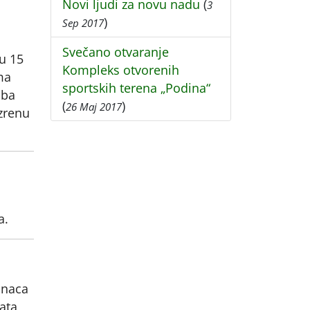
Novi ljudi za novu nadu
(
3
)
Sep 2017
Svečano otvaranje
u 15
Kompleks otvorenih
ma
sportskih terena „Podina“
uba
(
)
26 Maj 2017
zrenu
a.
inaca
ata