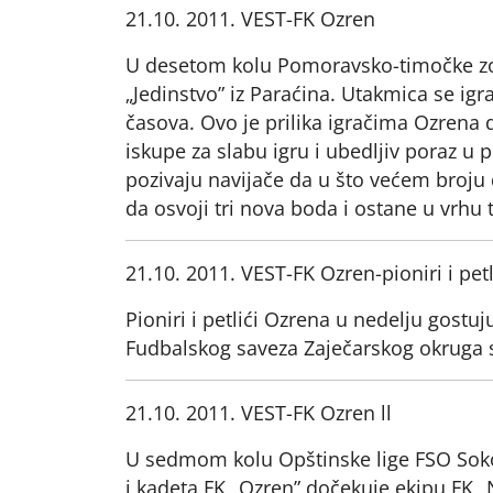
21.10. 2011. VEST-FK Ozren
U desetom kolu Pomoravsko-timočke zon
„Jedinstvo” iz Paraćina. Utakmica se ig
časova. Ovo je prilika igračima Ozren
iskupe za slabu igru i ubedljiv poraz u
pozivaju navijače da u što većem broj
da osvoji tri nova boda i ostane u vrhu 
21.10. 2011. VEST-FK Ozren-pioniri i petl
Pioniri i petlići Ozrena u nedelju gostu
Fudbalskog saveza Zaječarskog okruga sa
21.10. 2011. VEST-FK Ozren ll
U sedmom kolu Opštinske lige FSO Soko
i kadeta FK „Ozren” dočekuje ekipu FK „