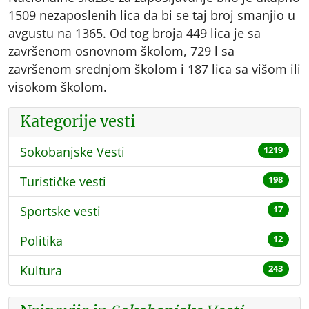
1509 nezaposlenih lica da bi se taj broj smanjio u
avgustu na 1365. Od tog broja 449 lica je sa
završenom osnovnom školom, 729 l sa
završenom srednjom školom i 187 lica sa višom ili
visokom školom.
Kategorije vesti
Sokobanjske Vesti
1219
Turističke vesti
198
Sportske vesti
17
Politika
12
Kultura
243