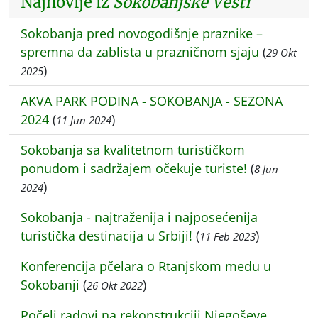
Najnovije iz
Sokobanjske Vesti
Sokobanja pred novogodišnje praznike –
spremna da zablista u prazničnom sjaju
(
29 Okt
)
2025
AKVA PARK PODINA - SOKOBANJA - SEZONA
2024
(
)
11 Jun 2024
Sokobanja sa kvalitetnom turističkom
ponudom i sadržajem očekuje turiste!
(
8 Jun
)
2024
Sokobanja - najtraženija i najposećenija
turistička destinacija u Srbiji!
(
)
11 Feb 2023
Konferencija pčelara o Rtanjskom medu u
Sokobanji
(
)
26 Okt 2022
Počeli radovi na rekonstrukciji Njegoševe