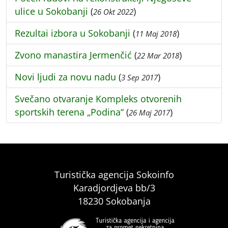
ulice u Sokobanji
(
)
26 Okt 2022
Rezultai izbora u Sokobanji
(
)
11 Maj 2018
Zvono manastira Jermenčić
(
)
22 Mar 2018
Novi ljudi za novu nadu
(
)
3 Sep 2017
Svečano otvaranje Kompleks otvorenih
sportskih terena „Podina“
(
)
26 Maj 2017
Turistička agencija Sokoinfo
Karadjordjeva bb/3
18230 Sokobanja