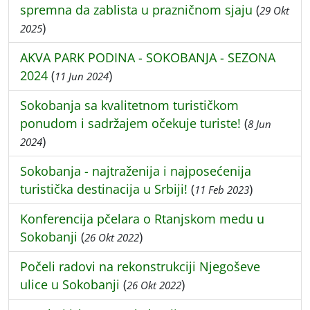
spremna da zablista u prazničnom sjaju
(
29 Okt
)
2025
AKVA PARK PODINA - SOKOBANJA - SEZONA
2024
(
)
11 Jun 2024
Sokobanja sa kvalitetnom turističkom
ponudom i sadržajem očekuje turiste!
(
8 Jun
)
2024
Sokobanja - najtraženija i najposećenija
turistička destinacija u Srbiji!
(
)
11 Feb 2023
Konferencija pčelara o Rtanjskom medu u
Sokobanji
(
)
26 Okt 2022
Počeli radovi na rekonstrukciji Njegoševe
ulice u Sokobanji
(
)
26 Okt 2022