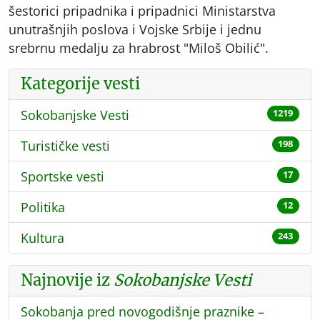
šestorici pripadnika i pripadnici Ministarstva
unutrašnjih poslova i Vojske Srbije i jednu
srebrnu medalju za hrabrost "Miloš Obilić".
Kategorije vesti
Sokobanjske Vesti
1219
Turističke vesti
198
Sportske vesti
17
Politika
12
Kultura
243
Najnovije iz
Sokobanjske Vesti
Sokobanja pred novogodišnje praznike –