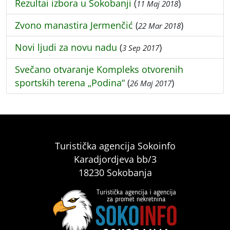
Rezultai izbora u Sokobanji
(
)
11 Maj 2018
Zvono manastira Jermenčić
(
)
22 Mar 2018
Novi ljudi za novu nadu
(
)
3 Sep 2017
Svečano otvaranje Kompleks otvorenih
sportskih terena „Podina“
(
)
26 Maj 2017
Turistička agencija Sokoinfo
Karadjordjeva bb/3
18230 Sokobanja