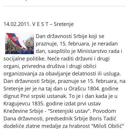
14.02.2011. V E S T – Sretenje
Dan državnosti Srbije koji se
praznuje, 15. februara, je neradan
dan, saopštilo je Ministarstvo rada i
socijalne politike. Neće raditi državni i drugi
organi, privredna društva i drugi oblici
organizovanja za obavljanje delatnosti ili usluga.
Dan državnosti Srbije, praznuje se 15. februara, na
Sretenje jer je na taj dan u Orašcu 1804. godine
dignut Prvi srpski ustanak. To je i dan kada je u
Kragujevcu 1835. godine izdat prvi ustav
Kneževine Srbije - "Sretenjski ustav". Povodom
Dana državnosti, predsednik Srbije Boris Tadić
dodeliće zlatne medalje za hrabrost "Miloš Obilić"