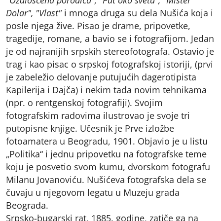
"Ožalošćena porodica", "Put oko sveta", "Mister
Dolar", "Vlast"
i mnoga druga su dela Nušića koja i
posle njega žive. Pisao je drame, pripovetke,
tragedije, romane, a bavio se i fotografijom. Jedan
je od najranijih srpskih stereofotografa. Ostavio je
trag i kao pisac o srpskoj fotografskoj istoriji, (prvi
je zabeležio delovanje putujućih dagerotipista
Kapilerija i Dajča) i nekim tada novim tehnikama
(npr. o rentgenskoj fotografiji). Svojim
fotografskim radovima ilustrovao je svoje tri
putopisne knjige. Učesnik je Prve izložbe
fotoamatera u Beogradu, 1901. Objavio je u listu
„Politika“ i jednu pripovetku na fotografske teme
koju je posvetio svom kumu, dvorskom fotografu
Milanu Jovanoviću. Nušićeva fotografska dela se
čuvaju u njegovom legatu u Muzeju grada
Beograda.
Srpsko-bugarski rat, 1885. godine, zatiče ga na