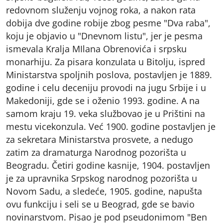
redovnom služenju vojnog roka, a nakon rata
dobija dve godine robije zbog pesme "Dva raba",
koju je objavio u "Dnevnom listu", jer je pesma
ismevala Kralja MIlana Obrenovića i srpsku
monarhiju. Za pisara konzulata u Bitolju, ispred
Ministarstva spoljnih poslova, postavljen je 1889.
godine i celu deceniju provodi na jugu Srbije i u
Makedoniji, gde se i oženio 1993. godine. A na
samom kraju 19. veka službovao je u Prištini na
mestu vicekonzula. Već 1900. godine postavljen je
za sekretara Ministarstva prosvete, a nedugo
zatim za dramaturga Narodnog pozorišta u
Beogradu. Četiri godine kasnije, 1904. postavljen
je za upravnika Srpskog narodnog pozorišta u
Novom Sadu, a sledeće, 1905. godine, napušta
ovu funkciju i seli se u Beograd, gde se bavio
novinarstvom. Pisao je pod pseudonimom "Ben