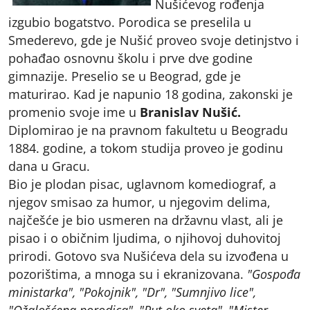
Nušićevog rođenja
izgubio bogatstvo. Porodica se preselila u
Smederevo, gde je Nušić proveo svoje detinjstvo i
pohađao osnovnu školu i prve dve godine
gimnazije. Preselio se u Beograd, gde je
maturirao. Kad je napunio 18 godina, zakonski je
promenio svoje ime u
Branislav Nušić.
Diplomirao je na pravnom fakultetu u Beogradu
1884. godine, a tokom studija proveo je godinu
dana u Gracu.
Bio je plodan pisac, uglavnom komediograf, a
njegov smisao za humor, u njegovim delima,
najčešće je bio usmeren na državnu vlast, ali je
pisao i o običnim ljudima, o njihovoj duhovitoj
prirodi. Gotovo sva Nušićeva dela su izvođena u
pozorištima, a mnoga su i ekranizovana.
"Gospođa
ministarka", "Pokojnik", "Dr", "Sumnjivo lice",