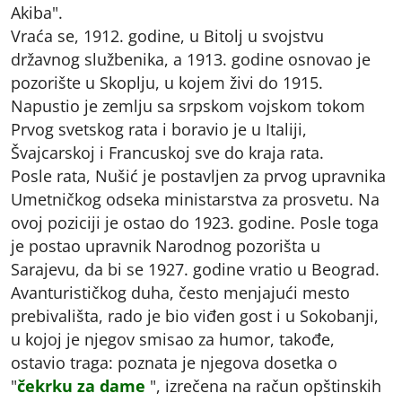
Akiba".
Vraća se, 1912. godine, u Bitolj u svojstvu
državnog službenika, a 1913. godine osnovao je
pozorište u Skoplju, u kojem živi do 1915.
Napustio je zemlju sa srpskom vojskom tokom
Prvog svetskog rata i boravio je u Italiji,
Švajcarskoj i Francuskoj sve do kraja rata.
Posle rata, Nušić je postavljen za prvog upravnika
Umetničkog odseka ministarstva za prosvetu. Na
ovoj poziciji je ostao do 1923. godine. Posle toga
je postao upravnik Narodnog pozorišta u
Sarajevu, da bi se 1927. godine vratio u Beograd.
Avanturističkog duha, često menjajući mesto
prebivališta, rado je bio viđen gost i u Sokobanji,
u kojoj je njegov smisao za humor, takođe,
ostavio traga: poznata je njegova dosetka o
"
čekrku za dame
", izrečena na račun opštinskih