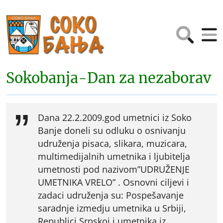
Sokobanja-Dan za nezaborav
Dana 22.2.2009.god umetnici iz Soko
Banje doneli su odluku o osnivanju
udruženja pisaca, slikara, muzicara,
multimedijalnih umetnika i ljubitelja
umetnosti pod nazivom”UDRUŽENJE
UMETNIKA VRELO” . Osnovni ciljevi i
zadaci udruženja su: Pospešavanje
saradnje izmedju umetnika u Srbiji,
Republici Srpskoj i umetnika iz