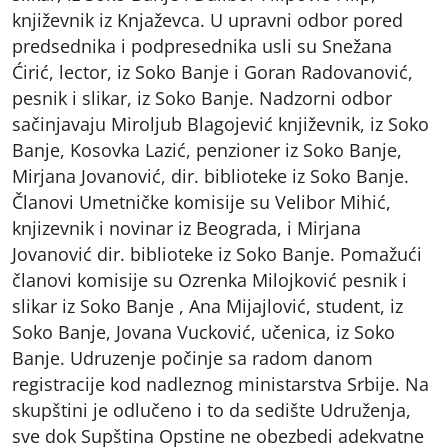
književnik iz Knjaževca. U upravni odbor pored
predsednika i podpresednika usli su Snežana
Ćirić, lector, iz Soko Banje i Goran Radovanović,
pesnik i slikar, iz Soko Banje. Nadzorni odbor
sačinjavaju Miroljub Blagojević književnik, iz Soko
Banje, Kosovka Lazić, penzioner iz Soko Banje,
Mirjana Jovanović, dir. biblioteke iz Soko Banje.
Članovi Umetničke komisije su Velibor Mihić,
knjizevnik i novinar iz Beograda, i Mirjana
Jovanović dir. biblioteke iz Soko Banje. Pomažući
članovi komisije su Ozrenka Milojković pesnik i
slikar iz Soko Banje , Ana Mijajlović, student, iz
Soko Banje, Jovana Vucković, učenica, iz Soko
Banje. Udruzenje počinje sa radom danom
registracije kod nadleznog ministarstva Srbije. Na
skupštini je odlučeno i to da sedište Udruženja,
sve dok Supština Opstine ne obezbedi adekvatne