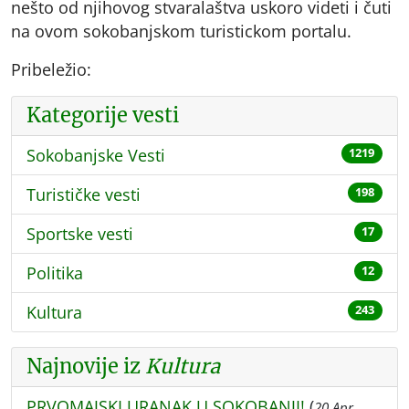
nešto od njihovog stvaralaštva uskoro videti i čuti
na ovom sokobanjskom turistickom portalu.
Pribeležio:
Kategorije vesti
Sokobanjske Vesti
1219
Turističke vesti
198
Sportske vesti
17
Politika
12
Kultura
243
Najnovije iz
Kultura
PRVOMAJSKI URANAK U SOKOBANJI!
(
20 Apr