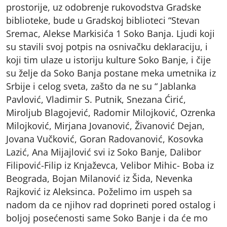
prostorije, uz odobrenje rukovodstva Gradske
biblioteke, bude u Gradskoj biblioteci “Stevan
Sremac, Alekse Markisića 1 Soko Banja. Ljudi koji
su stavili svoj potpis na osnivačku deklaraciju, i
koji tim ulaze u istoriju kulture Soko Banje, i čije
su želje da Soko Banja postane meka umetnika iz
Srbije i celog sveta, zašto da ne su “ Jablanka
Pavlović, Vladimir S. Putnik, Snezana Ćirić,
Miroljub Blagojević, Radomir Milojković, Ozrenka
Milojković, Mirjana Jovanović, Živanović Dejan,
Jovana Vučković, Goran Radovanović, Kosovka
Lazić, Ana Mijajlović svi iz Soko Banje, Dalibor
Filipović-Filip iz Knjaževca, Velibor Mihic- Boba iz
Beograda, Bojan Milanović iz Šida, Nevenka
Rajković iz Aleksinca. Poželimo im uspeh sa
nadom da ce njihov rad doprineti pored ostalog i
boljoj posećenosti same Soko Banje i da će mo