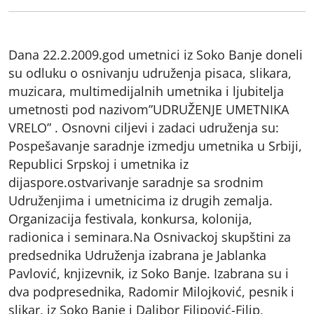
Dana 22.2.2009.god umetnici iz Soko Banje doneli
su odluku o osnivanju udruženja pisaca, slikara,
muzicara, multimedijalnih umetnika i ljubitelja
umetnosti pod nazivom”UDRUŽENJE UMETNIKA
VRELO” . Osnovni ciljevi i zadaci udruženja su:
Pospešavanje saradnje izmedju umetnika u Srbiji,
Republici Srpskoj i umetnika iz
dijaspore.ostvarivanje saradnje sa srodnim
Udruženjima i umetnicima iz drugih zemalja.
Organizacija festivala, konkursa, kolonija,
radionica i seminara.Na Osnivackoj skupštini za
predsednika Udruženja izabrana je Jablanka
Pavlović, knjizevnik, iz Soko Banje. Izabrana su i
dva podpresednika, Radomir Milojković, pesnik i
slikar, iz Soko Banje i Dalibor Filipović-Filip,