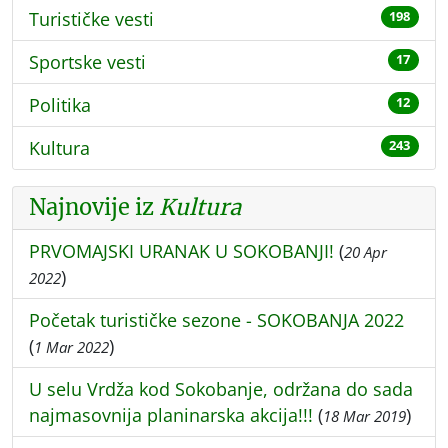
Turističke vesti
198
Sportske vesti
17
Politika
12
Kultura
243
Najnovije iz
Kultura
PRVOMAJSKI URANAK U SOKOBANJI!
(
20 Apr
)
2022
Početak turističke sezone - SOKOBANJA 2022
(
)
1 Mar 2022
U selu Vrdža kod Sokobanje, održana do sada
najmasovnija planinarska akcija!!!
(
)
18 Mar 2019