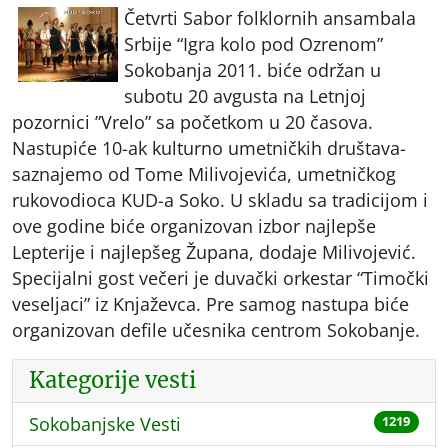
Četvrti Sabor folklornih ansambala
Srbije “Igra kolo pod Ozrenom”
Sokobanja 2011. biće održan u
subotu 20 avgusta na Letnjoj
pozornici ”Vrelo” sa početkom u 20 časova.
Nastupiće 10-ak kulturno umetničkih društava-
saznajemo od Tome Milivojevića, umetničkog
rukovodioca KUD-a Soko. U skladu sa tradicijom i
ove godine biće organizovan izbor najlepše
Lepterije i najlepšeg Župana, dodaje Milivojević.
Specijalni gost večeri je duvački orkestar “Timočki
veseljaci” iz Knjaževca. Pre samog nastupa biće
organizovan defile učesnika centrom Sokobanje.
Kategorije vesti
Sokobanjske Vesti
1219