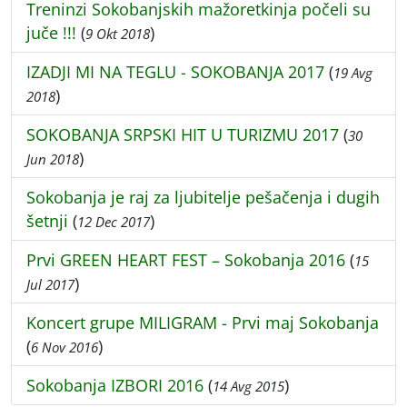
Treninzi Sokobanjskih mažoretkinja počeli su
juče !!!
(
)
9 Okt 2018
IZADJI MI NA TEGLU - SOKOBANJA 2017
(
19 Avg
)
2018
SOKOBANJA SRPSKI HIT U TURIZMU 2017
(
30
)
Jun 2018
Sokobanja je raj za ljubitelje pešačenja i dugih
šetnji
(
)
12 Dec 2017
Prvi GREEN HEART FEST – Sokobanja 2016
(
15
)
Jul 2017
Koncert grupe MILIGRAM - Prvi maj Sokobanja
(
)
6 Nov 2016
Sokobanja IZBORI 2016
(
)
14 Avg 2015