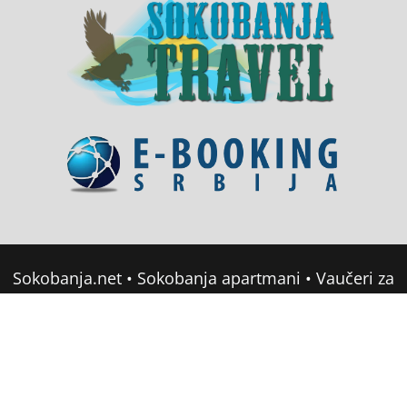
Sokobanja.net
•
Sokobanja apartmani
•
Vaučeri za
domor u Srbiji
•
Soko Banja Apartmani
•
Sokobanja Booking
Copyright © 2022 sokobanja.com. All Rights
Reserved •
Mapa sajta