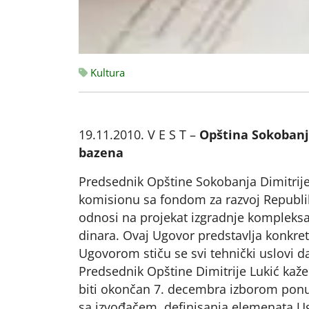
Kultura
19.11.2010. V E S T –
Opština Sokobanja
bazena
Predsednik Opštine Sokobanja Dimitrije
komisionu sa fondom za razvoj Republik
odnosi na projekat izgradnje kompleksa
dinara. Ovaj Ugovor predstavlja konkret
Ugovorom stiču se svi tehnički uslovi d
Predsednik Opštine Dimitrije Lukić kaže
biti okončan 7. decembra izborom ponu
sa izvođačem, definisanja elemenata Ug