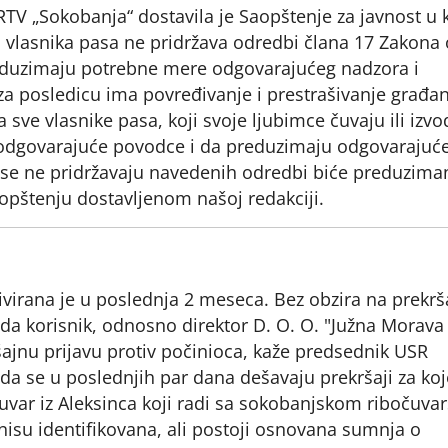
i RTV „Sokobanja“ dostavila je Saopštenje za javnost u
oj vlasnika pasa ne pridržava odredbi člana 17 Zakona 
eduzimaju potrebne mere odgovarajućeg nadzora i
za posledicu ima povređivanje i prestrašivanje građan
a sve vlasnike pasa, koji svoje ljubimce čuvaju ili izv
, odgovarajuće povodce i da preduzimaju odgovarajuć
i se ne pridržavaju navedenih odredbi biće preduzima
opštenju dostavljenom našoj redakciji.
virana je u poslednja 2 meseca. Bez obzira na prekrš
a korisnik, odnosno direktor D. O. O. "Južna Morava 
ršajnu prijavu protiv počinioca, kaže predsednik USR
da se u poslednjih par dana dešavaju prekršaji za koj
var iz Aleksinca koji radi sa sokobanjskom ribočuv
nisu identifikovana, ali postoji osnovana sumnja o