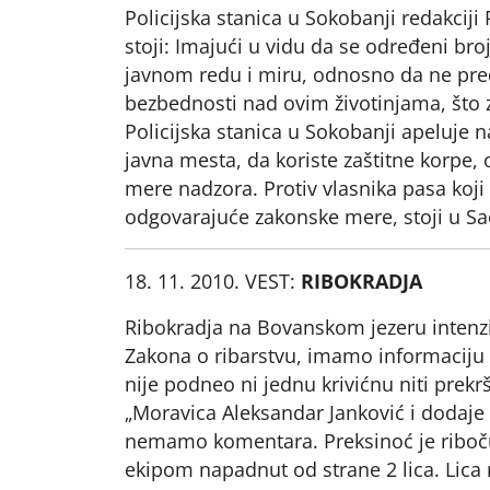
Policijska stanica u Sokobanji redakcij
stoji: Imajući u vidu da se određeni br
javnom redu i miru, odnosno da ne pr
bezbednosti nad ovim životinjama, što 
Policijska stanica u Sokobanji apeluje n
javna mesta, da koriste zaštitne korpe
mere nadzora. Protiv vlasnika pasa koj
odgovarajuće zakonske mere, stoji u Sa
18. 11. 2010. VEST:
RIBOKRADJA
Ribokradja na Bovanskom jezeru intenzi
Zakona o ribarstvu, imamo informaciju d
nije podneo ni jednu krivićnu niti prek
„Moravica Aleksandar Janković i dodaje 
nemamo komentara. Preksinoć je riboču
ekipom napadnut od strane 2 lica. Lica 