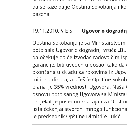
da se kaže da je Opština Sokobanja i ko
bazena.
19.11.2010. V E S T –
Ugovor o dogradnj
Opština Sokobanja je sa Ministarstvom 
potpisala Ugovor o dogradnji vrtića „Bu
da očekuje da će izvođač radova čim i
garancije, biti uveden u posao, tako da 
okončana u skladu sa rokovima iz Ugovo
miliona dinara, a učešće Opštine Sokob
plana, je 35% vrednosti Ugovora. Naša O
osnovu potpisanog Ugovora sa Ministar
projekat je posebno značajan za Opštin
lista čekanjai stvoreni mnogo funkcionaln
je predsednik Opštine Dimitrije Lukić.