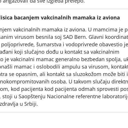
 angažovali da sve izgleda prelepo.
 lisica bacanjem vakcinalnih mamaka iz aviona
bacanjem vakcinalnih mamaka iz aviona. U mamcima je 
sanim virusom besnila soj SAD Bern. Glavni koordina
a poljoprivrede, šumarstva i vodoprivrede obavestio j
ađani koji slučajno dođu u kontakt sa vakcinalnim
ko je vakcinalni mamac generalno bezbedan spolja, u
onašli mamac i oslobodili ampulu sa virusom, kontak
a se opasnim, ali kontakt sa sluzokožom može biti i
munokompromitovanih osoba. U takvom slučaju direkt
žom, kod pacijenta kod pacijenta odmah sprovesti po
, stoji u Saopštenju Nacionalne referentne laboratorij
ravlja u Srbiji.