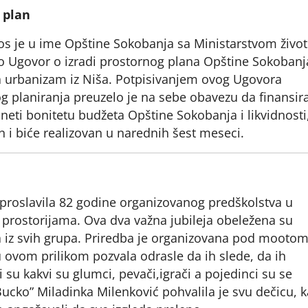
 plan
ros je u ime Opštine Sokobanja sa Ministarstvom živo
ao Ugovor o izradi prostornog plana Opštine Sokobanj
a urbanizam iz Niša. Potpisivanjem ovog Ugovora
og planiranja preuzelo je na sebe obavezu da finansir
neti bonitetu budžeta Opštine Sokobanja i likvidnosti
n i biće realizovan u narednih šest meseci.
proslavila 82 godine organizovanog predškolstva u
 prostorijama. Ova dva važna jubileja obeležena su
 iz svih grupa. Priredba je organizovana pod mootom
u ovom prilikom pozvala odrasle da ih slede, da ih
 su kakvi su glumci, pevači,igrači a pojedinci su se
“Bucko” Miladinka Milenković pohvalila je svu dečicu, k