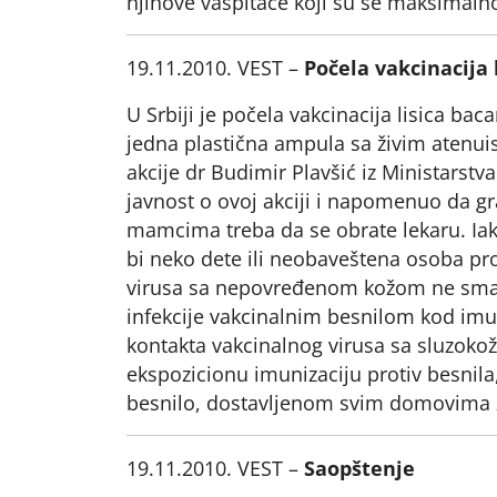
njihove vaspitače koji su se maksimalno
19.11.2010. VEST –
Počela vakcinacija
U Srbiji je počela vakcinacija lisica 
jedna plastična ampula sa živim atenui
akcije dr Budimir Plavšić iz Ministarstv
javnost o ovoj akciji i napomenuo da gr
mamcima treba da se obrate lekaru. Ia
bi neko dete ili neobaveštena osoba pr
virusa sa nepovređenom kožom ne smatr
infekcije vakcinalnim besnilom kod i
kontakta vakcinalnog virusa sa sluzoko
ekspozicionu imunizaciju protiv besnila
besnilo, dostavljenom svim domovima zd
19.11.2010. VEST –
Saopštenje