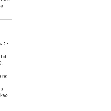
sa
kaže
biti
9.
a na
j
na
akao