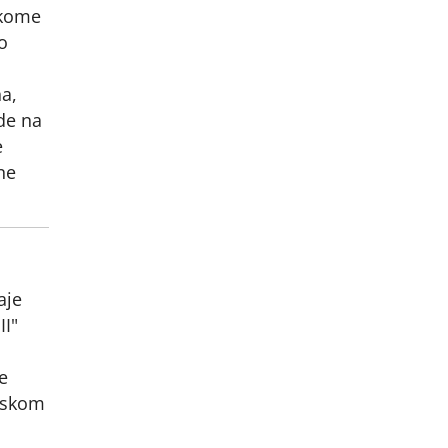
 kome
o
a,
ode na
e
ne
aje
II"
e
arskom