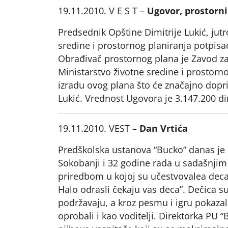
19.11.2010. V E S T –
Ugovor, prostorni
Predsednik Opštine Dimitrije Lukić, jut
sredine i prostornog planiranja potpis
Obrađivač prostornog plana je Zavod z
Ministarstvo životne sredine i prostorn
izradu ovog plana što će značajno dopri
Lukić. Vrednost Ugovora je 3.147.200 di
19.11.2010. VEST –
Dan Vrtića
Predškolska ustanova “Bucko” danas je 
Sokobanji i 32 godine rada u sadašnjim
priredbom u kojoj su učestvovalea deca
Halo odrasli čekaju vas deca”. Dečica s
podržavaju, a kroz pesmu i igru pokazali
oprobali i kao voditelji. Direktorka PU 