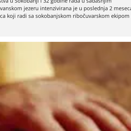
tva u Sokobanji i 32 godine rada u sadašnjim
vanskom jezeru intenzivirana je u poslednja 2 mesec
inca koji radi sa sokobanjskom ribočuvarskom ekipom