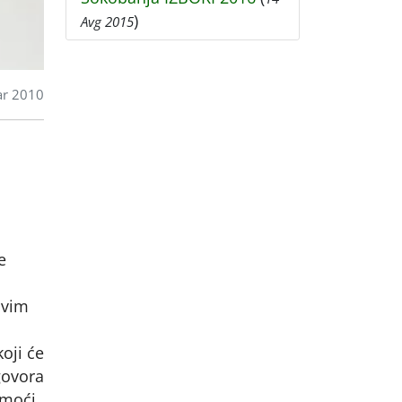
)
Avg 2015
r 2010
e
ovim
oji će
govora
 moći