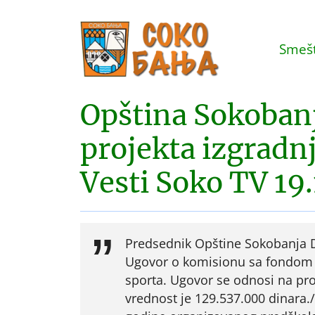
Smešt
Opština Sokobanja
projekta izgradn
Vesti Soko TV 19
Predsednik Opštine Sokobanja D
Ugovor o komisionu sa fondom z
sporta. Ugovor se odnosi na pr
vrednost je 129.537.000 dinara.