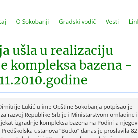
aj
O Sokobanji
Gradski vodič
Vesti
Lin
 ušla u realizaciju
je kompleksa bazena -
.11.2010.godine
imitrije Lukić u ime Opštine Sokobanja potpisao je
a razvoj Republike Srbije i Ministarstvom omladine i
ojekat izgradnje kompleksa bazena na Podini a njegov
/ Predškolska ustanova “Bucko” danas je proslavila 82