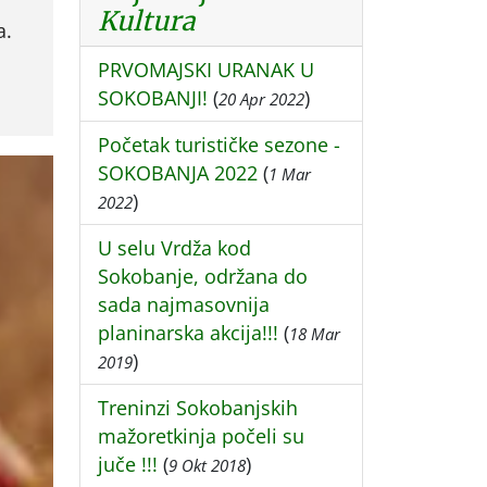
Kultura
a.
PRVOMAJSKI URANAK U
SOKOBANJI!
(
)
20 Apr 2022
Početak turističke sezone -
SOKOBANJA 2022
(
1 Mar
)
2022
U selu Vrdža kod
Sokobanje, održana do
sada najmasovnija
planinarska akcija!!!
(
18 Mar
)
2019
Treninzi Sokobanjskih
mažoretkinja počeli su
juče !!!
(
)
9 Okt 2018