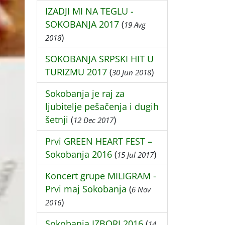
IZADJI MI NA TEGLU -
SOKOBANJA 2017
(
19 Avg
)
2018
SOKOBANJA SRPSKI HIT U
TURIZMU 2017
(
)
30 Jun 2018
Sokobanja je raj za
ljubitelje pešačenja i dugih
šetnji
(
)
12 Dec 2017
Prvi GREEN HEART FEST –
Sokobanja 2016
(
)
15 Jul 2017
Koncert grupe MILIGRAM -
Prvi maj Sokobanja
(
6 Nov
)
2016
Sokobanja IZBORI 2016
(
14