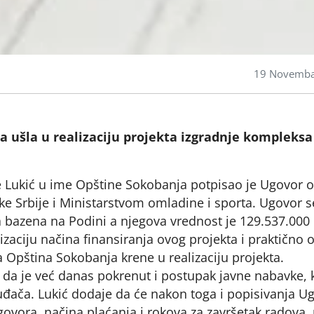
19 Novemba
 ušla u realizaciju projekta izgradnje kompleksa
 Lukić u ime Opštine Sokobanja potpisao je Ugovor o
e Srbije i Ministarstvom omladine i sporta. Ugovor s
 bazena na Podini a njegova vrednost je 129.537.000
izaciju načina finansiranja ovog projekta i praktično 
a Opština Sokobanja krene u realizaciju projekta.
 da je već danas pokrenut i postupak javne nabavke, k
đača. Lukić dodaje da će nakon toga i popisivanja U
ovora, načina plaćanja i rokova za završetak radova,