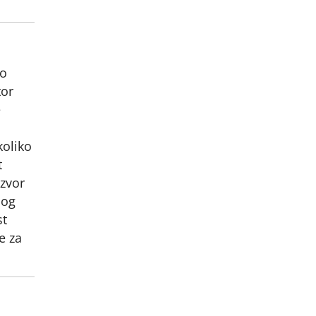
po
tor
e
koliko
t
zvor
nog
st
e za