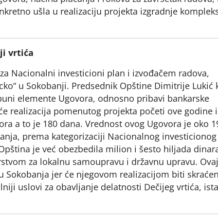
nkretno ušla u realizaciju projekta izgradnje komplek
i vrtića
za Nacionalni investicioni plan i izvođačem radova,
cko“ u Sokobanji. Predsednik Opštine Dimitrije Lukić 
spuni elemente Ugovora, odnosno pribavi bankarske
će realizacija pomenutog projekta početi ove godine i 
ra a to je 180 dana. Vrednost ovog Ugovora je oko 1
anja, prema kategorizaciji Nacionalnog investicionog
pština je već obezbedila milion i šesto hiljada dinar
stvom za lokalnu samoupravu i državnu upravu. Ova
u Sokobanja jer će njegovom realizacijom biti skraće
iji uslovi za obavljanje delatnosti Dečijeg vrtića, ist