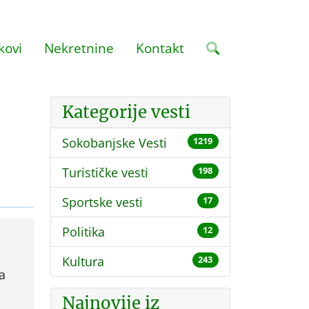
kovi
Nekretnine
Kontakt
Kategorije vesti
Sokobanjske Vesti
1219
Turističke vesti
198
Sportske vesti
17
Politika
12
Kultura
243
a
Najnovije iz