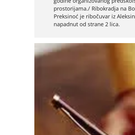
godine organizovanog predškols
prostorijama./ Ribokradja na Bo
Preksinoć je ribočuvar iz Aleks
napadnut od strane 2 lica.