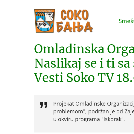
Smešt
Omladinska Orga
Naslikaj se i ti 
Vesti Soko TV 18
Projekat Omladinske Organizacij
problemom", podržan je od Zaječ
u okviru programa "Iskorak".