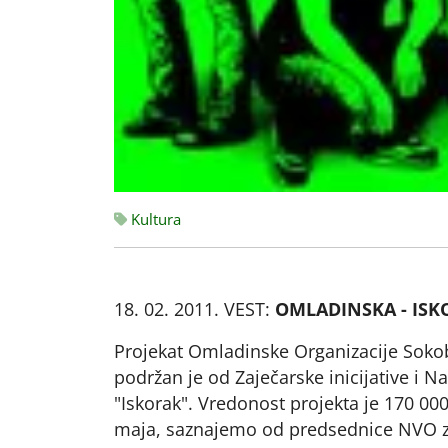
Kultura
18. 02. 2011. VEST:
OMLADINSKA - ISK
Projekat Omladinske Organizacije Sokob
podržan je od Zaječarske inicijative i 
"Iskorak". Vredonost projekta je 170 000d
maja, saznajemo od predsednice NVO za lo