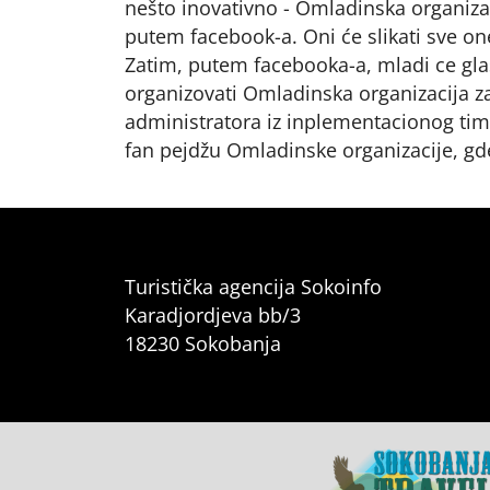
nešto inovativno - Omladinska organizac
putem facebook-a. Oni će slikati sve one
Zatim, putem facebooka-a, mladi ce glas
organizovati Omladinska organizacija za
administratora iz inplementacionog tima
fan pejdžu Omladinske organizacije, gde
Turistička agencija Sokoinfo
Karadjordjeva bb/3
18230 Sokobanja