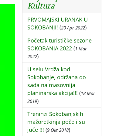
Kultura
PRVOMAJSKI URANAK U
SOKOBANJI!
(
)
20 Apr 2022
Početak turističke sezone -
SOKOBANJA 2022
(
1 Mar
)
2022
U selu Vrdža kod
Sokobanje, održana do
sada najmasovnija
planinarska akcija!!!
(
18 Mar
)
2019
Treninzi Sokobanjskih
mažoretkinja počeli su
juče !!!
(
)
9 Okt 2018