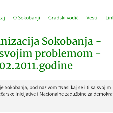
aj
O Sokobanji
Gradski vodič
Vesti
Lin
nizacija Sokobanja -
sa svojim problemom -
.02.2011.godine
e Sokobanja, pod nazivom "Naslikaj se i ti sa svojim
arske inicijative i Nacionalne zadužbine za demokrat