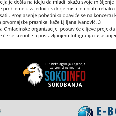
ija je došla na ideju da mladi iskažu svoje mišljenje
 probleme u zajednici za koje misle da bi ih trebalo re
ati . Proglašenje pobednika obaviće se na koncertu k
 prvomajske praznike, kaže Ljiljana Ivanović. 3
 Omladinske organizacije, postaviće ciljeve projekta
 će se krenuti sa postavljanjem fotografija i glasanj