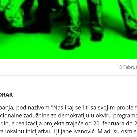
18 Febru
ORAK
anja, pod nazivom "Naslikaj se i ti sa svojim probl
Nacionalne zadužbine za demokratiju u okviru program
in, a realizacija projekta trajaće od 20. februara do 2
kalnu inicijativu, Ljiljane Ivanović. Mladi su osmisl