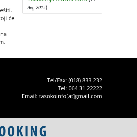
)
Avg 2015
šiti.
oji će
 na
em.
Tel/Fax: (018) 833 232
Tel: 064 31 22222
Email: tasokoinfo[at]gmail.com