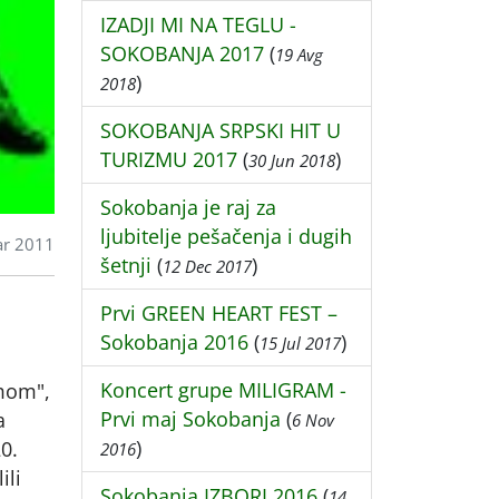
IZADJI MI NA TEGLU -
SOKOBANJA 2017
(
19 Avg
)
2018
SOKOBANJA SRPSKI HIT U
TURIZMU 2017
(
)
30 Jun 2018
Sokobanja je raj za
ljubitelje pešačenja i dugih
ar 2011
šetnji
(
)
12 Dec 2017
Prvi GREEN HEART FEST –
Sokobanja 2016
(
)
15 Jul 2017
Koncert grupe MILIGRAM -
emom",
Prvi maj Sokobanja
(
a
6 Nov
)
0.
2016
ili
Sokobanja IZBORI 2016
(
14