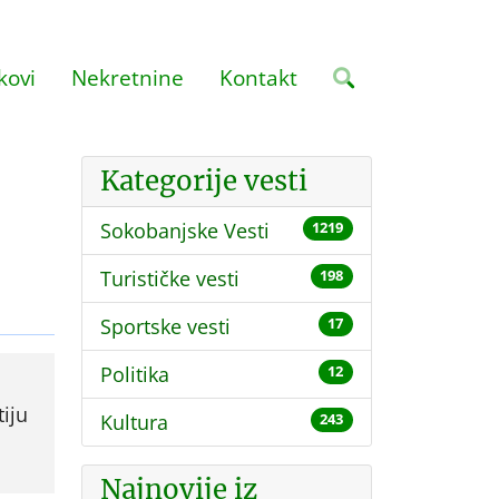
kovi
Nekretnine
Kontakt
Kategorije vesti
Sokobanjske Vesti
1219
Turističke vesti
198
Sportske vesti
17
Politika
12
iju
Kultura
243
Najnovije iz