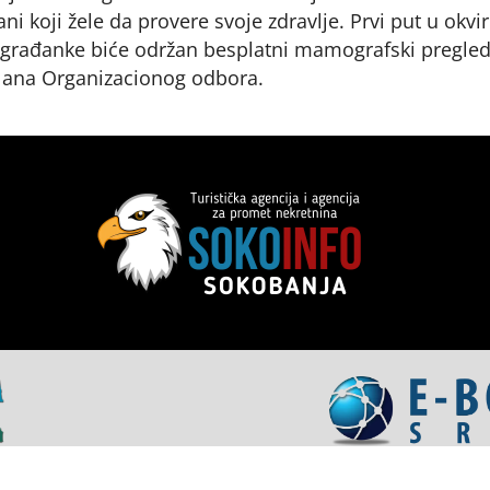
đani koji žele da provere svoje zdravlje. Prvi put u okvi
sugrađanke biće održan besplatni mamografski pregled
ana Organizacionog odbora.