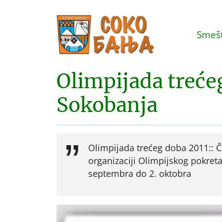
Smešt
Olimpijada treće
Sokobanja
Olimpijada trećeg doba 2011:: Če
organizaciji Olimpijskog pokret
septembra do 2. oktobra