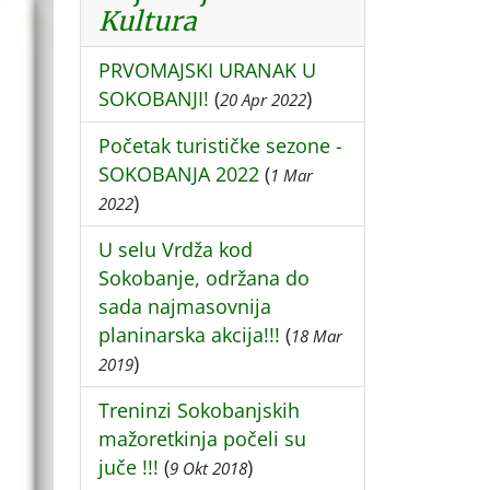
Kultura
PRVOMAJSKI URANAK U
SOKOBANJI!
(
)
20 Apr 2022
Početak turističke sezone -
SOKOBANJA 2022
(
1 Mar
)
2022
U selu Vrdža kod
Sokobanje, održana do
sada najmasovnija
planinarska akcija!!!
(
18 Mar
)
2019
Treninzi Sokobanjskih
mažoretkinja počeli su
juče !!!
(
)
9 Okt 2018