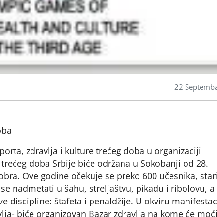
22 Septemb
oba
orta, zdravlja i kulture trećeg doba u organizaciji
trećeg doba Srbije biće održana u Sokobanji od 28.
bra. Ove godine očekuje se preko 600 učesnika, stari
 se nadmetati u šahu, streljaštvu, pikadu i ribolovu, a
 discipline: štafeta i penaldžije. U okviru manifestac
ja- biće organizovan Bazar zdravlja na kome će moć