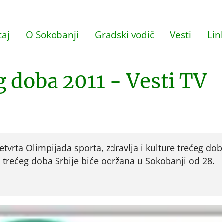
aj
O Sokobanji
Gradski vodič
Vesti
Lin
g doba 2011 - Vesti TV
tvrta Olimpijada sporta, zdravlja i kulture trećeg do
a trećeg doba Srbije biće održana u Sokobanji od 28.