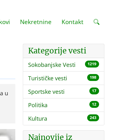
kovi
Nekretnine
Kontakt
Kategorije vesti
Sokobanjske Vesti
1219
Turističke vesti
198
Sportske vesti
17
ba u
Politika
12
Kultura
243
Najnovije iz