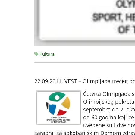
Kultura
22.09.2011. VEST – Olimpijada trećeg d
Četvrta Olimpijada sp
Olimpijskog pokreta 
septembra do 2. okto
od 60 godina koji će
uvedene su i dve nove
saradnji sa sokobanjskim Domom zdravl