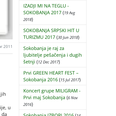
IZADJI MI NA TEGLU -
SOKOBANJA 2017
(
19 Avg
)
2018
SOKOBANJA SRPSKI HIT U
TURIZMU 2017
(
)
30 Jun 2018
ar 2011
Sokobanja je raj za
ljubitelje pešačenja i dugih
šetnji
(
)
12 Dec 2017
Prvi GREEN HEART FEST –
Sokobanja 2016
(
)
15 Jul 2017
Koncert grupe MILIGRAM -
jih
Prvi maj Sokobanja
(
6 Nov
)
2016
ije, u
i da
Sokobanja IZBORI 2016
(
14