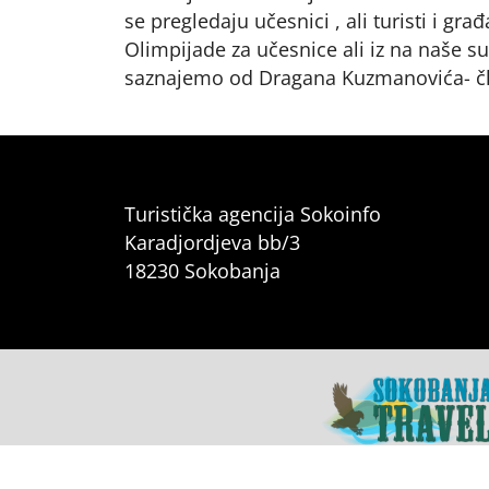
se pregledaju učesnici , ali turisti i gra
Olimpijade za učesnice ali iz na naše 
saznajemo od Dragana Kuzmanovića- čl
Turistička agencija Sokoinfo
Karadjordjeva bb/3
18230 Sokobanja