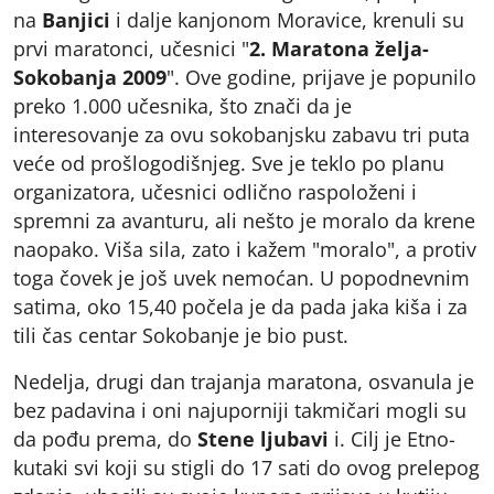
na
Banjici
i dalje kanjonom Moravice, krenuli su
prvi maratonci, učesnici "
2. Maratona želja-
Sokobanja 2009
". Ove godine, prijave je popunilo
preko 1.000 učesnika, što znači da je
interesovanje za ovu sokobanjsku zabavu tri puta
veće od prošlogodišnjeg. Sve je teklo po planu
organizatora, učesnici odlično raspoloženi i
spremni za avanturu, ali nešto je moralo da krene
naopako. Viša sila, zato i kažem "moralo", a protiv
toga čovek je još uvek nemoćan. U popodnevnim
satima, oko 15,40 počela je da pada jaka kiša i za
tili čas centar Sokobanje je bio pust.
Nedelja, drugi dan trajanja maratona, osvanula je
bez padavina i oni najuporniji takmičari mogli su
da pođu prema, do
Stene ljubavi
i. Cilj je Etno-
kutaki svi koji su stigli do 17 sati do ovog prelepog