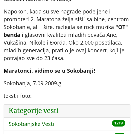
Napokon, kada su sve nagrade podeljene i
promoteri 2. Maratona želja sišli sa bine, centrom
Sokobanje, ali i šire, razlegla se rock muzika
"OT"
benda
i glasovni kvaliteti mladih pevača Ane,
Vukašina, Nikole i Đorđa. Oko 2.000 posetilaca,
mlađih generacija, pratilo je ovaj koncert, koji je
potrajao sve do 23 časa.
Maratonci, vidimo se u Sokobanji!
Sokobanja, 7.09.2009.g.
tekst i foto:
Kategorije vesti
Sokobanjske Vesti
1219