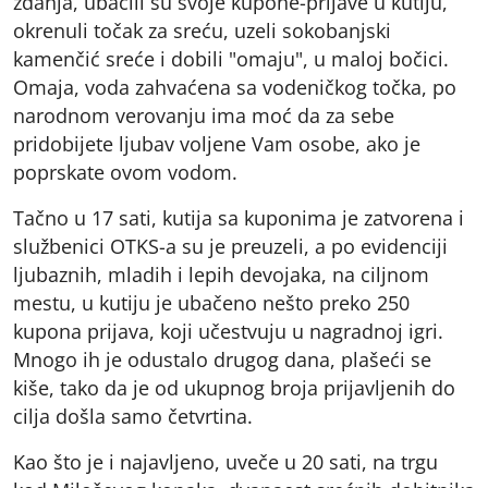
zdanja, ubacili su svoje kupone-prijave u kutiju,
okrenuli točak za sreću, uzeli sokobanjski
kamenčić sreće i dobili "omaju", u maloj bočici.
Omaja, voda zahvaćena sa vodeničkog točka, po
narodnom verovanju ima moć da za sebe
pridobijete ljubav voljene Vam osobe, ako je
poprskate ovom vodom.
Tačno u 17 sati, kutija sa kuponima je zatvorena i
službenici OTKS-a su je preuzeli, a po evidenciji
ljubaznih, mladih i lepih devojaka, na ciljnom
mestu, u kutiju je ubačeno nešto preko 250
kupona prijava, koji učestvuju u nagradnoj igri.
Mnogo ih je odustalo drugog dana, plašeći se
kiše, tako da je od ukupnog broja prijavljenih do
cilja došla samo četvrtina.
Kao što je i najavljeno, uveče u 20 sati, na trgu