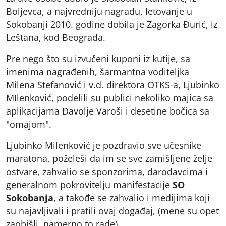
Boljevca, a najvredniju nagradu, letovanje u
Sokobanji 2010. godine dobila je Zagorka Đurić, iz
Leštana, kod Beograda.
Pre nego što su izvučeni kuponi iz kutije, sa
imenima nagrađenih, šarmantna voditeljka
Milena Stefanović i v.d. direktora OTKS-a, Ljubinko
MIlenković, podelili su publici nekoliko majica sa
aplikacijama Đavolje Varoši i desetine bočica sa
"omajom".
Ljubinko Milenković je pozdravio sve učesnike
maratona, poželeši da im se sve zamišljene želje
ostvare, zahvalio se sponzorima, darodavcima i
generalnom pokrovitelju manifestacije
SO
Sokobanja
, a takođe se zahvalio i medijima koji
su najavljivali i pratili ovaj događaj, (mene su opet
zaobišli, namerno to rade).