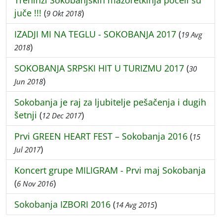
Treninzi Sokobanjskih mažoretkinja počeli su
juče !!!
(
)
9 Okt 2018
IZADJI MI NA TEGLU - SOKOBANJA 2017
(
19 Avg
)
2018
SOKOBANJA SRPSKI HIT U TURIZMU 2017
(
30
)
Jun 2018
Sokobanja je raj za ljubitelje pešačenja i dugih
šetnji
(
)
12 Dec 2017
Prvi GREEN HEART FEST – Sokobanja 2016
(
15
)
Jul 2017
Koncert grupe MILIGRAM - Prvi maj Sokobanja
(
)
6 Nov 2016
Sokobanja IZBORI 2016
(
)
14 Avg 2015