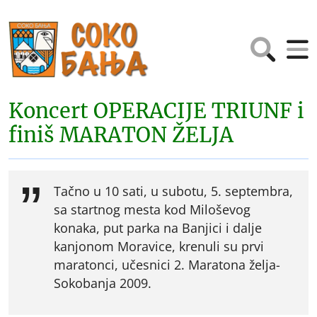
Koncert OPERACIJE TRIUNF i
finiš MARATON ŽELJA
Tačno u 10 sati, u subotu, 5. septembra,
sa startnog mesta kod Miloševog
konaka, put parka na Banjici i dalje
kanjonom Moravice, krenuli su prvi
maratonci, učesnici 2. Maratona želja-
Sokobanja 2009.