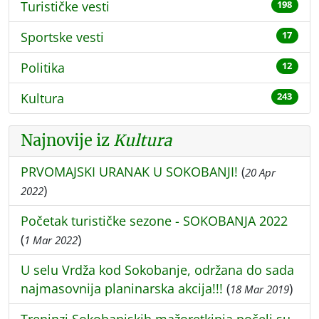
Turističke vesti
198
Sportske vesti
17
Politika
12
Kultura
243
Najnovije iz
Kultura
PRVOMAJSKI URANAK U SOKOBANJI!
(
20 Apr
)
2022
Početak turističke sezone - SOKOBANJA 2022
(
)
1 Mar 2022
U selu Vrdža kod Sokobanje, održana do sada
najmasovnija planinarska akcija!!!
(
)
18 Mar 2019