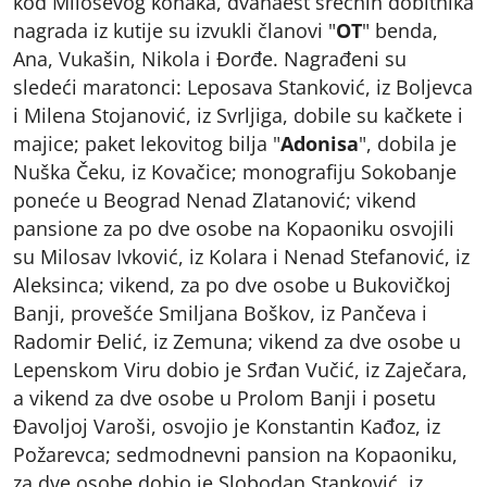
kod Miloševog konaka, dvanaest srećnih dobitnika
nagrada iz kutije su izvukli članovi "
OT
" benda,
Ana, Vukašin, Nikola i Đorđe. Nagrađeni su
sledeći maratonci: Leposava Stanković, iz Boljevca
i Milena Stojanović, iz Svrljiga, dobile su kačkete i
majice; paket lekovitog bilja "
Adonisa
", dobila je
Nuška Čeku, iz Kovačice; monografiju Sokobanje
poneće u Beograd Nenad Zlatanović; vikend
pansione za po dve osobe na Kopaoniku osvojili
su Milosav Ivković, iz Kolara i Nenad Stefanović, iz
Aleksinca; vikend, za po dve osobe u Bukovičkoj
Banji, provešće Smiljana Boškov, iz Pančeva i
Radomir Đelić, iz Zemuna; vikend za dve osobe u
Lepenskom Viru dobio je Srđan Vučić, iz Zaječara,
a vikend za dve osobe u Prolom Banji i posetu
Đavoljoj Varoši, osvojio je Konstantin Kađoz, iz
Požarevca; sedmodnevni pansion na Kopaoniku,
za dve osobe dobio je Slobodan Stanković, iz