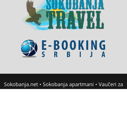
Sokobanja.net
•
Sokobanja apartmani
•
Vaučeri za
domor u Srbiji
•
Soko Banja Apartmani
•
Sokobanja Booking
Copyright © 2022 sokobanja.com. All Rights
Reserved •
Mapa sajta