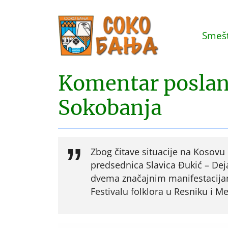
Smešt
Komentar poslani
Sokobanja
Zbog čitave situacije na Kosovu 
predsednica Slavica Đukić – Dej
dvema značajnim manifestacijam
Festivalu folklora u Resniku i 