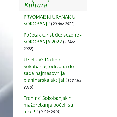
Kultura
PRVOMAJSKI URANAK U
SOKOBANJI!
(
)
20 Apr 2022
Početak turističke sezone -
SOKOBANJA 2022
(
1 Mar
)
2022
U selu Vrdža kod
Sokobanje, održana do
sada najmasovnija
planinarska akcija!!!
(
18 Mar
)
2019
Treninzi Sokobanjskih
mažoretkinja počeli su
juče !!!
(
)
9 Okt 2018