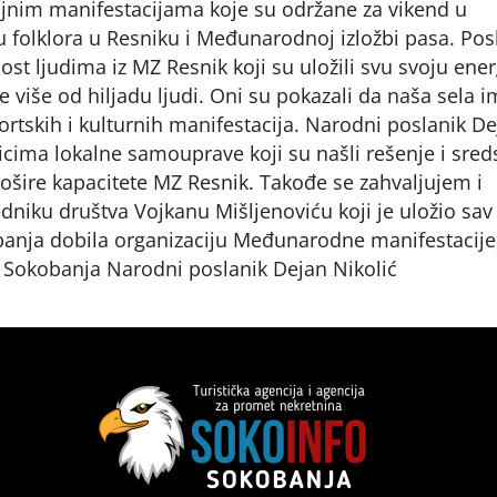
jnim manifestacijama koje su održane za vikend u
 folklora u Resniku i Međunarodnoj izložbi pasa. Pos
st ljudima iz MZ Resnik koji su uložili svu svoju ener
više od hiljadu ljudi. Oni su pokazali da naša sela i
portskih i kulturnih manifestacija. Narodni poslanik D
nicima lokalne samouprave koji su našli rešenje i sred
rošire kapacitete MZ Resnik. Takođe se zahvaljujem i
niku društva Vojkanu Mišljenoviću koji je uložio sav
obanja dobila organizaciju Međunarodne manifestacije
V Sokobanja Narodni poslanik Dejan Nikolić