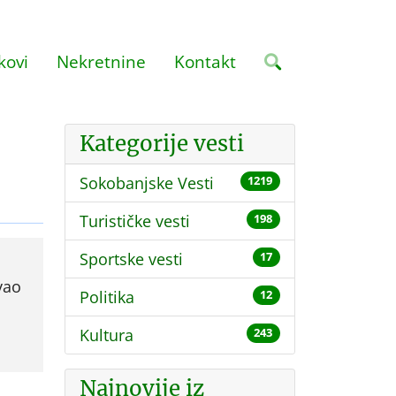
kovi
Nekretnine
Kontakt
Kategorije vesti
Sokobanjske Vesti
1219
Turističke vesti
198
Sportske vesti
17
vao
Politika
12
Kultura
243
Najnovije iz