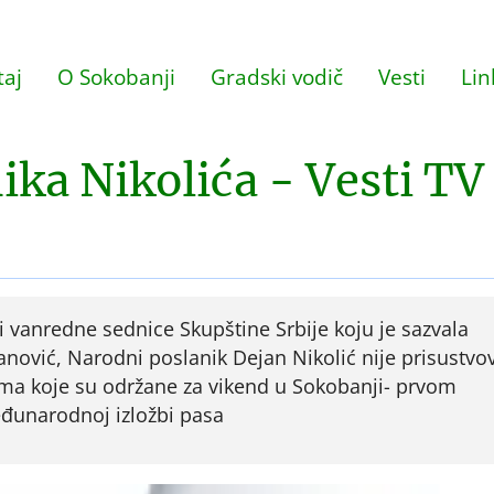
aj
O Sokobanji
Gradski vodič
Vesti
Lin
ka Nikolića - Vesti TV
i vanredne sednice Skupštine Srbije koju je sazvala
anović, Narodni poslanik Dejan Nikolić nije prisustvo
a koje su održane za vikend u Sokobanji- prvom
Međunarodnoj izložbi pasa