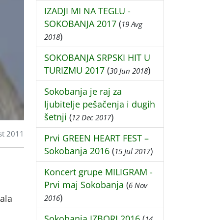
IZADJI MI NA TEGLU -
SOKOBANJA 2017
(
19 Avg
)
2018
SOKOBANJA SRPSKI HIT U
TURIZMU 2017
(
)
30 Jun 2018
Sokobanja je raj za
ljubitelje pešačenja i dugih
šetnji
(
)
12 Dec 2017
st 2011
Prvi GREEN HEART FEST –
Sokobanja 2016
(
)
15 Jul 2017
Koncert grupe MILIGRAM -
Prvi maj Sokobanja
(
6 Nov
)
ala
2016
Sokobanja IZBORI 2016
(
14