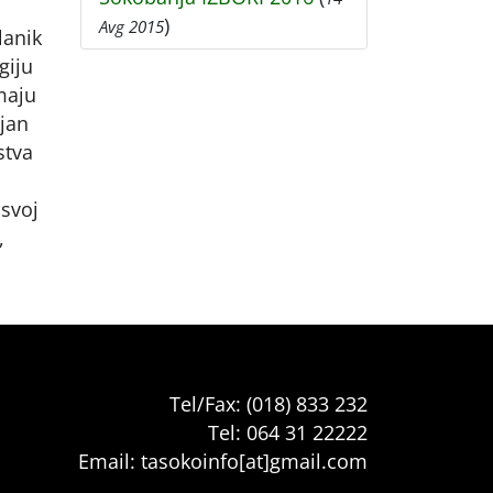
)
Avg 2015
lanik
giju
maju
ejan
stva
 svoj
,
Tel/Fax: (018) 833 232
Tel: 064 31 22222
Email: tasokoinfo[at]gmail.com