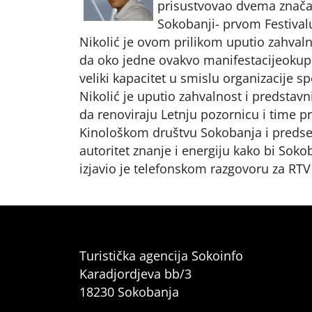
prisustvovao dvema znača
Sokobanji- prvom Festivalu
Nikolić je ovom prilikom uputio zahvalno
da oko jedne ovakvo manifestacijeokupe 
veliki kapacitet u smislu organizacije s
Nikolić je uputio zahvalnost i predstav
da renoviraju Letnju pozornicu i time p
Kinološkom društvu Sokobanja i predsed
autoritet znanje i energiju kako bi Sok
izjavio je telefonskom razgovoru za RT
Turistička agencija Sokoinfo
Karadjordjeva bb/3
18230 Sokobanja