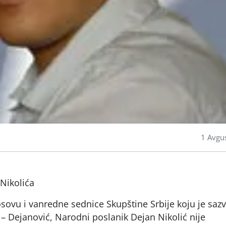
1 Avgu
Nikolića
osovu i vanredne sednice Skupštine Srbije koju je sazv
– Dejanović, Narodni poslanik Dejan Nikolić nije