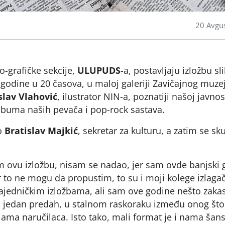
20 Avgu
-grafičke sekcije,
ULUPUDS
-a, postavljaju izložbu sl
 godine u 20 časova, u maloj galeriji Zavičajnog muze
slav Vlahović
, ilustrator NIN-a, poznatiji našoj javnos
lbuma naših pevača i pop-rock sastava.
io
Bratislav Majkić
, sekretar za kulturu, a zatim se sk
m ovu izložbu, nisam se nadao, jer sam ovde banjski 
to ne mogu da propustim, to su i moji kolege izlagač
zajedničkim izložbama, ali sam ove godine nešto zaka
 jedan predah, u stalnom raskoraku između onog što
ama naručilaca. Isto tako, mali format je i nama šan