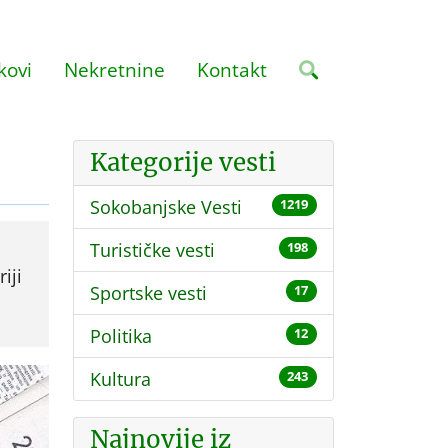
kovi
Nekretnine
Kontakt
Kategorije vesti
Sokobanjske Vesti
1219
Turističke vesti
198
iji
Sportske vesti
17
Politika
12
Kultura
243
Najnovije iz