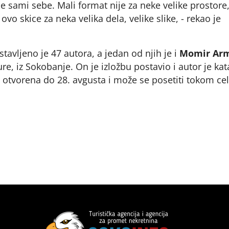
 sami sebe. Mali format nije za neke velike prostore
u ovo skice za neka velika dela, velike slike, - rekao je
tavljeno je 47 autora, a jedan od njih je i
Momir Ar
ure, iz Sokobanje. On je izložbu postavio i autor je ka
je otvorena do 28. avgusta i može se posetiti tokom ce