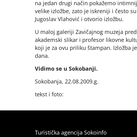
na jedan drugi način pokažemo intimnije
velike izložbe, zato je iskreniji i često s
Jugoslav Vlahović i otvorio izložbu.
U maloj galeriji Zavičajnog muzeja preds
akademski slikar i profesor likovne kult
koji je za ovu priliku štampan. Izložba 
dana.
Vidimo se u Sokobanji.
Sokobanja, 22.08.2009.g.
tekst i foto:
Turistička agencija Sokoinfo