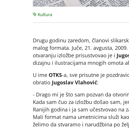
Kultura
Drugu godinu zaredom, članovi slikarsko
malog formata. Juče, 21. avgusta, 2009.
otvaranju izložbe prisustvovao je i
Jugo
dizajnu i ilustracijama mnogih omota a
U ime
OTKS
-a, sve prisutne je pozdrav
obratio
Jugoslav Vlahović
:
- Drago mi je što sam pozvan da otvori
Kada sam čuo za izložbu došao sam, jer 
Ranijih godina i ja sam učestvovao na 
Mali format nama umetnicima služi kao
želimo da stvaramo i narudžbina po želj