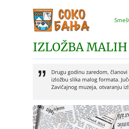
Smešt
IZLOŽBA MALI
Drugu godinu zaredom, članovi s
izložbu slika malog formata. Juč
Zavičajnog muzeja, otvaranju izl