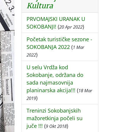
Kultura
PRVOMAJSKI URANAK U
SOKOBANJI!
(
)
20 Apr 2022
Početak turističke sezone -
SOKOBANJA 2022
(
1 Mar
)
2022
U selu Vrdža kod
Sokobanje, održana do
sada najmasovnija
planinarska akcija!!!
(
18 Mar
)
2019
Treninzi Sokobanjskih
mažoretkinja počeli su
juče !!!
(
)
9 Okt 2018