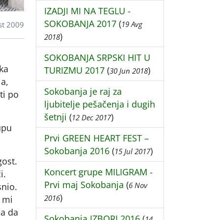
IZADJI MI NA TEGLU -
SOKOBANJA 2017
(
19 Avg
st 2009
)
2018
SOKOBANJA SRPSKI HIT U
ika
TURIZMU 2017
(
)
30 Jun 2018
ja,
Sokobanja je raj za
ti po
ljubitelje pešačenja i dugih
šetnji
(
)
12 Dec 2017
upu
Prvi GREEN HEART FEST –
Sokobanja 2016
(
)
15 Jul 2017
gost.
Koncert grupe MILIGRAM -
i.
Prvi maj Sokobanja
(
6 Nov
snio.
)
2016
 mi
sa da
Sokobanja IZBORI 2016
(
14