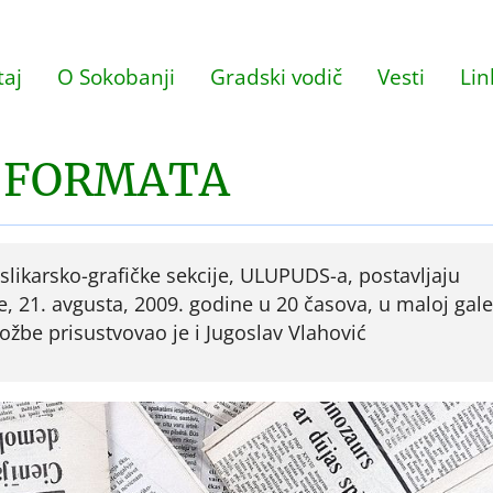
aj
O Sokobanji
Gradski vodič
Vesti
Lin
H FORMATA
likarsko-grafičke sekcije, ULUPUDS-a, postavljaju
e, 21. avgusta, 2009. godine u 20 časova, u maloj galer
ožbe prisustvovao je i Jugoslav Vlahović