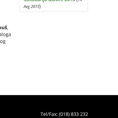
,
)
Avg 2015
muš
,
taloga
log
Tel/Fax: (018) 833 232