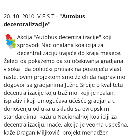
20. 10. 2010. V E S T -
"Autobus
decentralizacije"
Akcija "Autobus decentralizacije" koji
sprovodi Nacionalana koalicija za
decentralizaciju trajaće do kraja mesece.
Želeći da pokažemo da su očekivanja gradjana
visoka i da politički pritisak na postojeću vlast
raste, ovim projektom smo želeli da napravimo
dogovor sa gradjanima Južne Srbije o kvalitetu
decentralizacije koju tražimo, koji je realan,
isplativ i koji omogućava učešće gradjana u
donošenju odluka u skladu sa evropskim
standardima, kažu u Nacionalnoj koaliciji za
decentralizaciju. Inače, akcija je veoma uspešna,
kaže Dragan Miljković, projekt menadžer