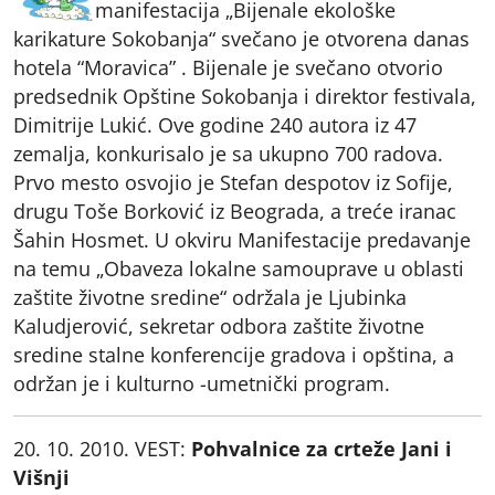
manifestacija „Bijenale ekološke
karikature Sokobanja“ svečano je otvorena danas
hotela “Moravica” . Bijenale je svečano otvorio
predsednik Opštine Sokobanja i direktor festivala,
Dimitrije Lukić. Ove godine 240 autora iz 47
zemalja, konkurisalo je sa ukupno 700 radova.
Prvo mesto osvojio je Stefan despotov iz Sofije,
drugu Toše Borković iz Beograda, a treće iranac
Šahin Hosmet. U okviru Manifestacije predavanje
na temu „Obaveza lokalne samouprave u oblasti
zaštite životne sredine“ održala je Ljubinka
Kaludjerović, sekretar odbora zaštite životne
sredine stalne konferencije gradova i opština, a
održan je i kulturno -umetnički program.
20. 10. 2010. VEST:
Pohvalnice za crteže Jani i
Višnji