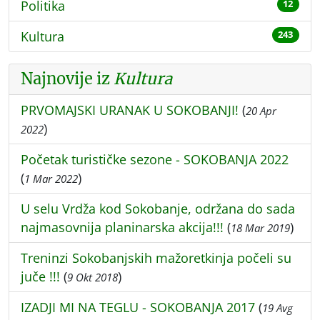
Politika
12
Kultura
243
Najnovije iz
Kultura
PRVOMAJSKI URANAK U SOKOBANJI!
(
20 Apr
)
2022
Početak turističke sezone - SOKOBANJA 2022
(
)
1 Mar 2022
U selu Vrdža kod Sokobanje, održana do sada
najmasovnija planinarska akcija!!!
(
)
18 Mar 2019
Treninzi Sokobanjskih mažoretkinja počeli su
juče !!!
(
)
9 Okt 2018
IZADJI MI NA TEGLU - SOKOBANJA 2017
(
19 Avg