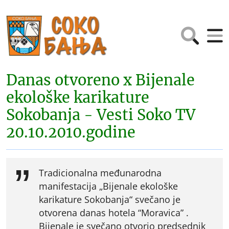
Danas otvoreno x Bijenale
ekološke karikature
Sokobanja - Vesti Soko TV
20.10.2010.godine
Tradicionalna međunarodna
manifestacija „Bijenale ekološke
karikature Sokobanja“ svečano je
otvorena danas hotela “Moravica” .
Bijenale je svečano otvorio predsednik