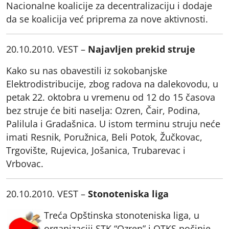
Nacionalne koalicije za decentralizaciju i dodaje
da se koalicija već priprema za nove aktivnosti.
20.10.2010. VEST –
Najavljen prekid struje
Kako su nas obavestili iz sokobanjske
Elektrodistribucije, zbog radova na dalekovodu, u
petak 22. oktobra u vremenu od 12 do 15 časova
bez struje će biti naselja: Ozren, Čair, Podina,
Palilula i Gradašnica. U istom terminu struju neće
imati Resnik, Poružnica, Beli Potok, Žučkovac,
Trgovište, Rujevica, Jošanica, Trubarevac i
Vrbovac.
20.10.2010. VEST –
Stonoteniska liga
Treća Opštinska stonoteniska liga, u
organizaciji STK “Ozren” i OTKS počinje