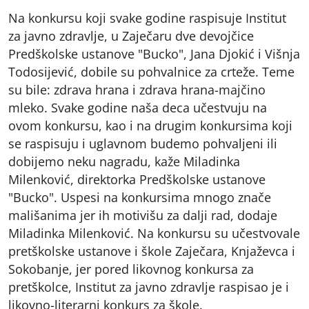
Na konkursu koji svake godine raspisuje Institut
za javno zdravlje, u Zaječaru dve devojčice
Predškolske ustanove "Bucko", Jana Djokić i Višnja
Todosijević, dobile su pohvalnice za crteže. Teme
su bile: zdrava hrana i zdrava hrana-majčino
mleko. Svake godine naša deca učestvuju na
ovom konkursu, kao i na drugim konkursima koji
se raspisuju i uglavnom budemo pohvaljeni ili
dobijemo neku nagradu, kaže Miladinka
Milenković, direktorka Predškolske ustanove
"Bucko". Uspesi na konkursima mnogo znače
mališanima jer ih motivišu za dalji rad, dodaje
Miladinka Milenković. Na konkursu su učestvovale
pretškolske ustanove i škole Zaječara, Knjaževca i
Sokobanje, jer pored likovnog konkursa za
pretškolce, Institut za javno zdravlje raspisao je i
likovno-literarni konkurs za škole.