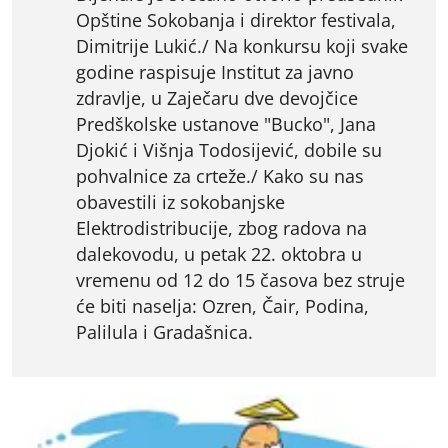
Opštine Sokobanja i direktor festivala,
Dimitrije Lukić./ Na konkursu koji svake
godine raspisuje Institut za javno
zdravlje, u Zaječaru dve devojčice
Predškolske ustanove "Bucko", Jana
Djokić i Višnja Todosijević, dobile su
pohvalnice za crteže./ Kako su nas
obavestili iz sokobanjske
Elektrodistribucije, zbog radova na
dalekovodu, u petak 22. oktobra u
vremenu od 12 do 15 časova bez struje
će biti naselja: Ozren, Čair, Podina,
Palilula i Gradašnica.