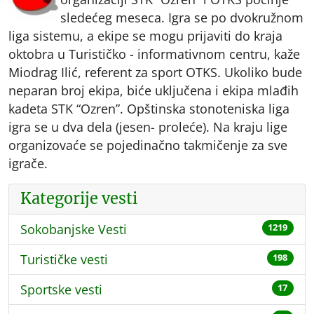
sledećeg meseca. Igra se po dvokružnom
liga sistemu, a ekipe se mogu prijaviti do kraja
oktobra u Turističko - informativnom centru, kaže
Miodrag Ilić, referent za sport OTKS. Ukoliko bude
neparan broj ekipa, biće uključena i ekipa mlađih
kadeta STK “Ozren”. Opštinska stonoteniska liga
igra se u dva dela (jesen- proleće). Na kraju lige
organizovaće se pojedinačno takmičenje za sve
igrače.
Kategorije vesti
Sokobanjske Vesti
1219
Turističke vesti
198
Sportske vesti
17