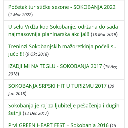
Početak turističke sezone - SOKOBANJA 2022
(
)
1 Mar 2022
U selu Vrdža kod Sokobanje, održana do sada
najmasovnija planinarska akcija!!!
(
)
18 Mar 2019
Treninzi Sokobanjskih mažoretkinja počeli su
juče !!!
(
)
9 Okt 2018
IZADJI MI NA TEGLU - SOKOBANJA 2017
(
19 Avg
)
2018
SOKOBANJA SRPSKI HIT U TURIZMU 2017
(
30
)
Jun 2018
Sokobanja je raj za ljubitelje pešačenja i dugih
šetnji
(
)
12 Dec 2017
Prvi GREEN HEART FEST – Sokobanja 2016
(
15