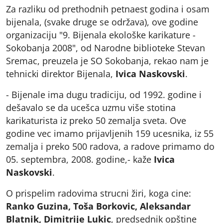
Za razliku od prethodnih petnaest godina i osam
bijenala, (svake druge se održava), ove godine
organizaciju "9. Bijenala ekološke karikature -
Sokobanja 2008", od Narodne biblioteke Stevan
Sremac, preuzela je SO Sokobanja, rekao nam je
tehnicki direktor Bijenala,
Ivica Naskovski
.
- Bijenale ima dugu tradiciju, od 1992. godine i
dešavalo se da ucešca uzmu više stotina
karikaturista iz preko 50 zemalja sveta. Ove
godine vec imamo prijavljenih 159 ucesnika, iz 55
zemalja i preko 500 radova, a radove primamo do
05. septembra, 2008. godine,- kaže
Ivica
Naskovski
.
O prispelim radovima strucni žiri, koga cine:
Ranko Guzina, Toša Borkovic, Aleksandar
Blatnik, Dimitrije Lukic
, predsednik opštine