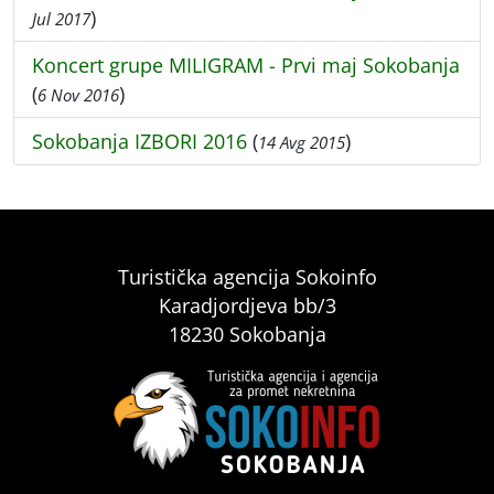
)
Jul 2017
Koncert grupe MILIGRAM - Prvi maj Sokobanja
(
)
6 Nov 2016
Sokobanja IZBORI 2016
(
)
14 Avg 2015
Turistička agencija Sokoinfo
Karadjordjeva bb/3
18230 Sokobanja