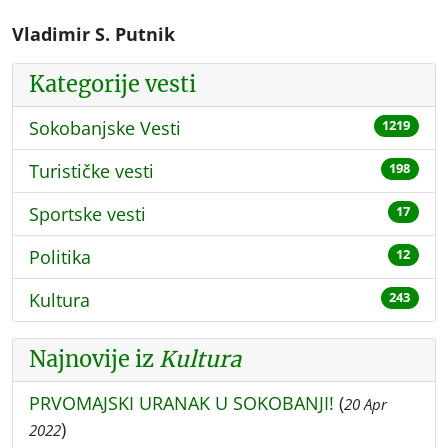
Vladimir S. Putnik
Kategorije vesti
Sokobanjske Vesti
1219
Turističke vesti
198
Sportske vesti
17
Politika
12
Kultura
243
Najnovije iz
Kultura
PRVOMAJSKI URANAK U SOKOBANJI!
(
20 Apr
)
2022