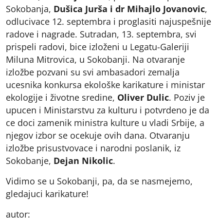
Sokobanja,
Dušica Jurša i dr Mihajlo Jovanovic
,
odlucivace 12. septembra i proglasiti najuspešnije
radove i nagrade. Sutradan, 13. septembra, svi
prispeli radovi, bice izloženi u Legatu-Galeriji
Miluna Mitrovica, u Sokobanji. Na otvaranje
izložbe pozvani su svi ambasadori zemalja
ucesnika konkursa ekološke karikature i ministar
ekologije i životne sredine,
Oliver Dulic
. Poziv je
upucen i Ministarstvu za kulturu i potvrdeno je da
ce doci zamenik ministra kulture u vladi Srbije, a
njegov izbor se ocekuje ovih dana. Otvaranju
izložbe prisustvovace i narodni poslanik, iz
Sokobanje,
Dejan Nikolic
.
Vidimo se u Sokobanji, pa, da se nasmejemo,
gledajuci karikature!
autor: