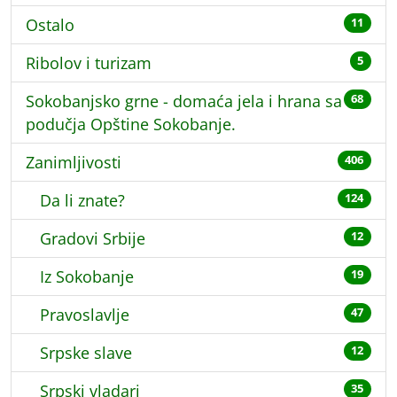
Ostalo
11
Ribolov i turizam
5
Sokobanjsko grne - domaća jela i hrana sa
68
podučja Opštine Sokobanje.
Zanimljivosti
406
Da li znate?
124
Gradovi Srbije
12
Iz Sokobanje
19
Pravoslavlje
47
Srpske slave
12
Srpski vladari
35