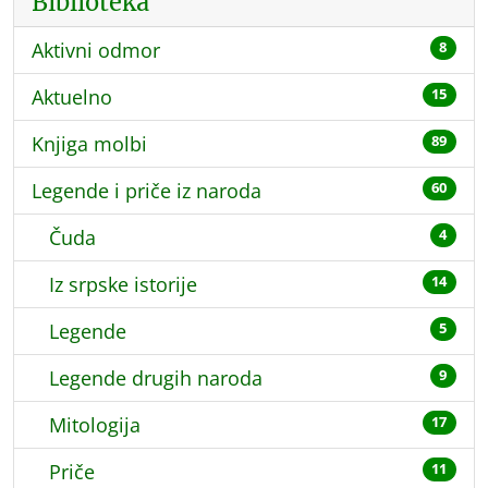
Biblioteka
Aktivni odmor
8
Aktuelno
15
Knjiga molbi
89
Legende i priče iz naroda
60
Čuda
4
Iz srpske istorije
14
Legende
5
Legende drugih naroda
9
Mitologija
17
Priče
11