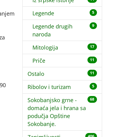
Iz srpske istorije
Legende
lanjem
5
Legende drugih
9
naroda
za
Mitologija
17
Priče
11
Ostalo
11
 90
Ribolov i turizam
5
Sokobanjsko grne -
68
domaća jela i hrana sa
podučja Opštine
Sokobanje.
406