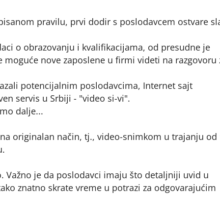
episanom pravilu, prvi dodir s poslodavcem ostvare s
odaci o obrazovanju i kvalifikacijama, od presudne je
će moguće nove zaposlene u firmi videti na razgovoru 
kazali potencijalnim poslodavcima, Internet sajt
ervis u Srbiji - "video si-vi".
emo dalje...
na originalan način, tj., video-snimkom u trajanju od
u.
o. Važno je da poslodavci imaju što detaljniji uvid u
i tako znatno skrate vreme u potrazi za odgovarajućim