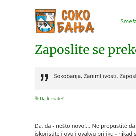
Smešt
Zaposlite se prek
Sokobanja, Zanimljivosti, Zapos
Da li znate?
Da, da - nešto novo!... Ne propustite d
iskoristite i ovu i ovakvu priliku - nikad 