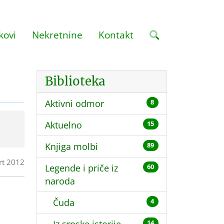
kovi
Nekretnine
Kontakt
Biblioteka
Aktivni odmor
8
Aktuelno
15
Knjiga molbi
89
rt 2012
Legende i priče iz
60
naroda
Čuda
4
14