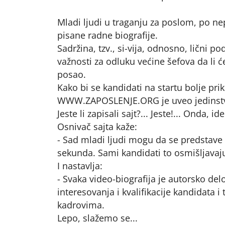
Mladi ljudi u traganju za poslom, po n
pisane radne biografije.
Sadržina, tzv., si-vija, odnosno, lični p
važnosti za odluku većine šefova da li 
posao.
Kako bi se kandidati na startu bolje pri
WWW.ZAPOSLENJE.ORG je uveo jedinstven s
Jeste li zapisali sajt?... Jeste!... Onda, id
Osnivač sajta kaže:
- Sad mladi ljudi mogu da se predstave 
sekunda. Sami kandidati to osmišljavaj
I nastavlja:
- Svaka video-biografija je autorsko del
interesovanja i kvalifikacije kandidata 
kadrovima.
Lepo, slažemo se...