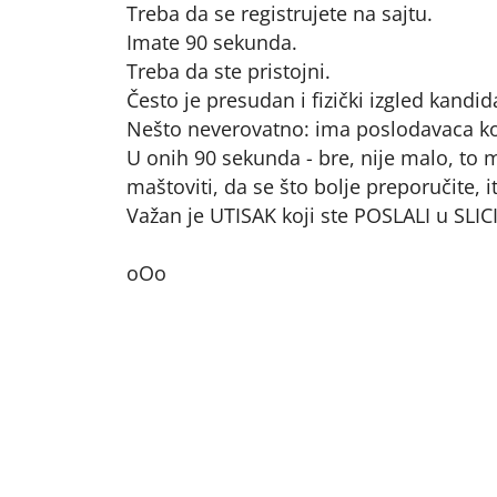
Treba da se registrujete na sajtu.
Imate 90 sekunda.
Treba da ste pristojni.
Često je presudan i fizički izgled kandid
Nešto neverovatno: ima poslodavaca koj
U onih 90 sekunda - bre, nije malo, to m
maštoviti, da se što bolje preporučite, i
Važan je UTISAK koji ste POSLALI u SLICI
oOo