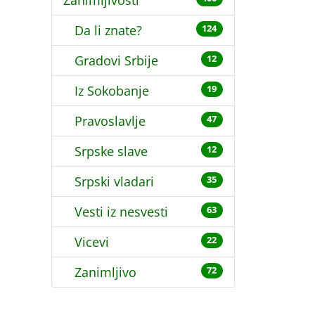
Zanimljivosti
Da li znate?
124
Gradovi Srbije
12
Iz Sokobanje
19
Pravoslavlje
47
Srpske slave
12
Srpski vladari
35
Vesti iz nesvesti
63
Vicevi
22
Zanimljivo
72