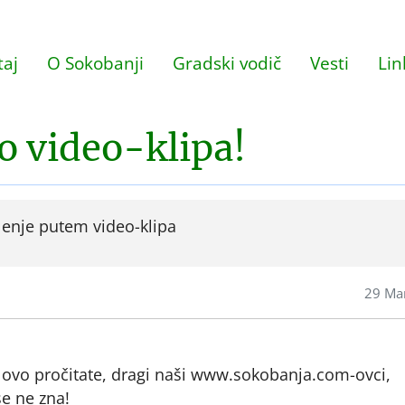
aj
O Sokobanji
Gradski vodič
Vesti
Lin
o video-klipa!
lenje putem video-klipa
29 Ma
a ovo pročitate, dragi naši www.sokobanja.com-ovci,
se ne zna!