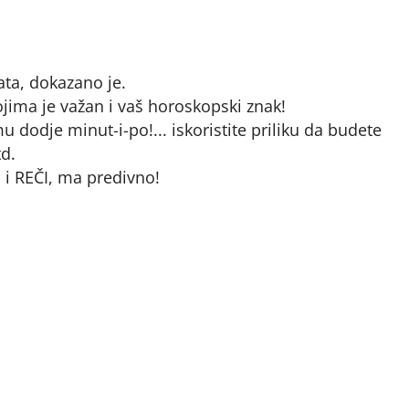
ata, dokazano je.
ima je važan i vaš horoskopski znak!
u dodje minut-i-po!... iskoristite priliku da budete
td.
 i REČI, ma predivno!