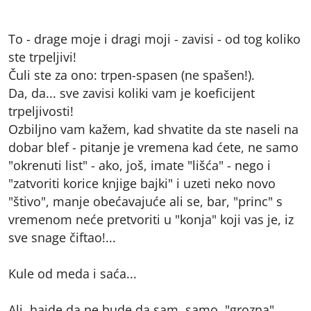
To - drage moje i dragi moji - zavisi - od tog koliko
ste trpeljivi!
Čuli ste za ono: trpen-spasen (ne spašen!).
Da, da... sve zavisi koliki vam je koeficijent
trpeljivosti!
Ozbiljno vam kažem, kad shvatite da ste naseli na
dobar blef - pitanje je vremena kad ćete, ne samo
"okrenuti list" - ako, još, imate "lišća" - nego i
"zatvoriti korice knjige bajki" i uzeti neko novo
"štivo", manje obećavajuće ali se, bar, "princ" s
vremenom neće pretvoriti u "konja" koji vas je, iz
sve snage čiftao!...
Kule od meda i saća...
Ali, hajde da ne bude da sam, samo, "grozna"