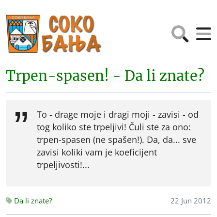
Trpen-spasen! - Da li znate?
To - drage moje i dragi moji - zavisi - od
tog koliko ste trpeljivi! Čuli ste za ono:
trpen-spasen (ne spašen!). Da, da... sve
zavisi koliki vam je koeficijent
trpeljivosti!...
Da li znate?
22 Jun 2012