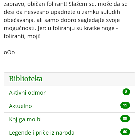
zapravo, običan folirant! Slažem se, može da se
desi da nesvesno upadnete u zamku suludih
obećavanja, ali samo dobro sagledajte svoje
mogućnosti. Jer: u foliranju su kratke noge -
foliranti, moji!
oOo
Biblioteka
Aktivni odmor
8
Aktuelno
15
Knjiga molbi
89
Legende i priče iz naroda
60