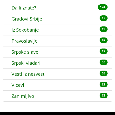
Da li znate?
124
Gradovi Srbije
12
Iz Sokobanje
19
Pravoslavlje
47
Srpske slave
12
Srpski vladari
35
Vesti iz nesvesti
63
Vicevi
22
Zanimljivo
72