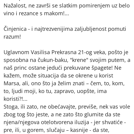
Nažalost, ne završi se slatkim pomirenjem uz belo
vino i rezance s makom!...
Činjenica - i najtrezvenijima zaljubljenost pomuti
razum!
Uglavnom Vasilisa Prekrasna 21-og veka, pošto je
sposobna na čukun-baku, "krene" svojim putem, a
naš princ ostane jedući prekuvane špagete! Ne
kažem, može situacija da se okrene u korist
Marsa, ali, ono što ja želim znati – čem, to, kom,
to, ljudi moji, ko tu, zapravo, uopšte, ima
koristi?!...
Stoga, ili zato, ne obećavajte, previše, nek vas vole
zbog tog što jeste, a ne zato što glumite da ste
njena/njegova otelotvorena iluzija - jer shvatiće -
pre, ili, u gorem, slučaju – kasnije - da ste,