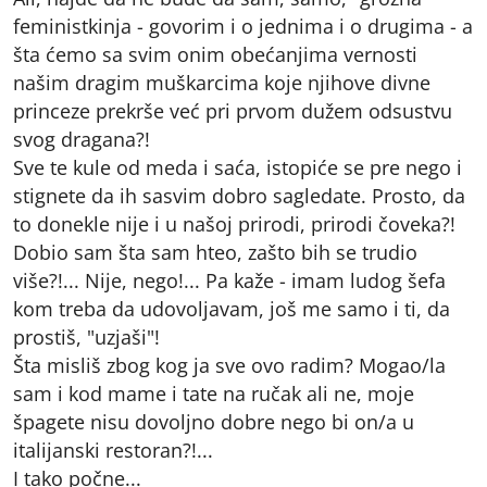
feministkinja - govorim i o jednima i o drugima - a
šta ćemo sa svim onim obećanjima vernosti
našim dragim muškarcima koje njihove divne
princeze prekrše već pri prvom dužem odsustvu
svog dragana?!
Sve te kule od meda i saća, istopiće se pre nego i
stignete da ih sasvim dobro sagledate. Prosto, da
to donekle nije i u našoj prirodi, prirodi čoveka?!
Dobio sam šta sam hteo, zašto bih se trudio
više?!... Nije, nego!... Pa kaže - imam ludog šefa
kom treba da udovoljavam, još me samo i ti, da
prostiš, "uzjaši"!
Šta misliš zbog kog ja sve ovo radim? Mogao/la
sam i kod mame i tate na ručak ali ne, moje
špagete nisu dovoljno dobre nego bi on/a u
italijanski restoran?!...
I tako počne...