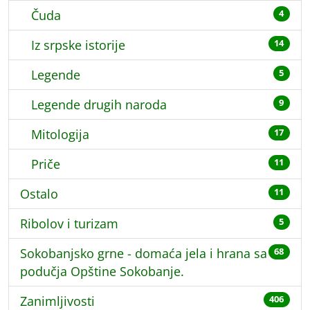
Čuda
4
Iz srpske istorije
14
Legende
5
Legende drugih naroda
9
Mitologija
17
Priče
11
Ostalo
11
Ribolov i turizam
5
Sokobanjsko grne - domaća jela i hrana sa
68
podučja Opštine Sokobanje.
Zanimljivosti
406