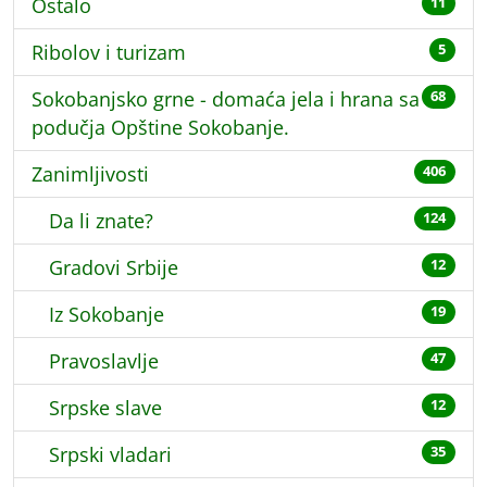
Ostalo
11
Ribolov i turizam
5
Sokobanjsko grne - domaća jela i hrana sa
68
podučja Opštine Sokobanje.
Zanimljivosti
406
Da li znate?
124
Gradovi Srbije
12
Iz Sokobanje
19
Pravoslavlje
47
Srpske slave
12
Srpski vladari
35