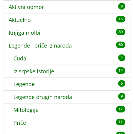
Aktivni odmor
8
Aktuelno
15
Knjiga molbi
89
Legende i priče iz naroda
60
Čuda
4
Iz srpske istorije
14
Legende
5
Legende drugih naroda
9
Mitologija
17
Priče
11