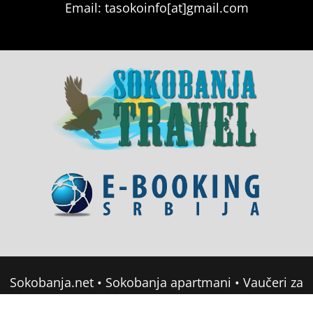
Email: tasokoinfo[at]gmail.com
Sokobanja.net
•
Sokobanja apartmani
•
Vaučeri za
domor u Srbiji
•
Soko Banja Apartmani
•