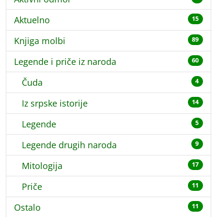
Aktuelno
15
Knjiga molbi
89
Legende i priče iz naroda
60
Čuda
4
Iz srpske istorije
14
Legende
5
Legende drugih naroda
9
Mitologija
17
Priče
11
Ostalo
11