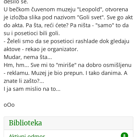
desilo se.
U bečkom čuvenom muzeju "Leopold", otvorena
je izložba slika pod nazivom "Goli svet". Sve go akt
do akta. Pa šta, reći ćete? Pa ništa - "samo" to da
su i posetioci bili goli.
- Želeli smo da se posetioci rashlade dok gledaju
aktove - rekao je organizator.
Mudar, nema šta...
Hm, hm... Sve mi to "miriše" na dobro osmišljenu
- reklamu. Muzej je bio prepun. I tako danima. A
znate li zašto?...
I ja sam mislio na to...
oOo
Biblioteka
Aktivni odmor
8