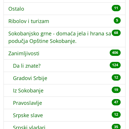
Ostalo
11
Ribolov i turizam
5
Sokobanjsko grne - domaća jela i hrana sa
68
podučja Opštine Sokobanje.
Zanimljivosti
406
Da li znate?
124
Gradovi Srbije
12
Iz Sokobanje
19
Pravoslavlje
47
Srpske slave
12
Srpski vladari
35