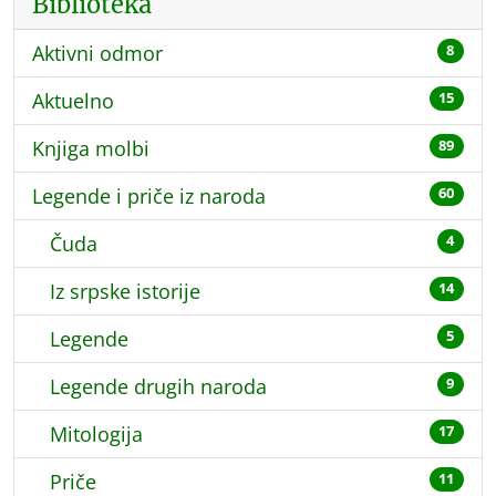
Biblioteka
Aktivni odmor
8
Aktuelno
15
Knjiga molbi
89
Legende i priče iz naroda
60
Čuda
4
Iz srpske istorije
14
Legende
5
Legende drugih naroda
9
Mitologija
17
Priče
11