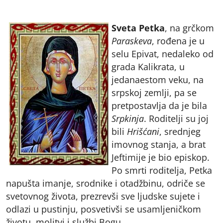
Sveta Petka
, na grčkom
Paraskeva
, rođena je u
selu Epivat, nedaleko od
grada Kalikrata, u
jedanaestom veku, na
srpskoj zemlji, pa se
pretpostavlja da je bila
Srpkinja
. Roditelji su joj
bili
Hrišćani
, srednjeg
imovnog stanja, a brat
Jeftimije je bio episkop.
Po smrti roditelja, Petka
napušta imanje, srodnike i otadžbinu, odriče se
svetovnog života, prezrevši sve ljudske sujete i
odlazi u pustinju, posvetivši se usamljeničkom
životu, molitvi i službi Bogu.