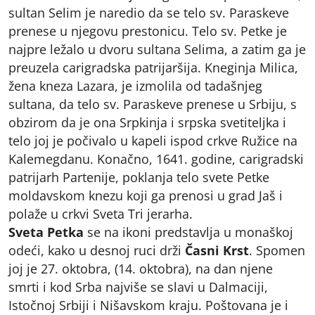
sultan Selim je naredio da se telo sv. Paraskeve
prenese u njegovu prestonicu. Telo sv. Petke je
najpre ležalo u dvoru sultana Selima, a zatim ga je
preuzela carigradska patrijaršija. Kneginja Milica,
žena kneza Lazara, je izmolila od tadašnjeg
sultana, da telo sv. Paraskeve prenese u Srbiju, s
obzirom da je ona Srpkinja i srpska svetiteljka i
telo joj je počivalo u kapeli ispod crkve Ružice na
Kalemegdanu. Konačno, 1641. godine, carigradski
patrijarh Partenije, poklanja telo svete Petke
moldavskom knezu koji ga prenosi u grad Jaš i
polaže u crkvi Sveta Tri jerarha.
Sveta Petka
se na ikoni predstavlja u monaškoj
odeći, kako u desnoj ruci drži
Časni Krst
. Spomen
joj je 27. oktobra, (14. oktobra), na dan njene
smrti i kod Srba najviše se slavi u Dalmaciji,
Istočnoj Srbiji i Nišavskom kraju. Poštovana je i