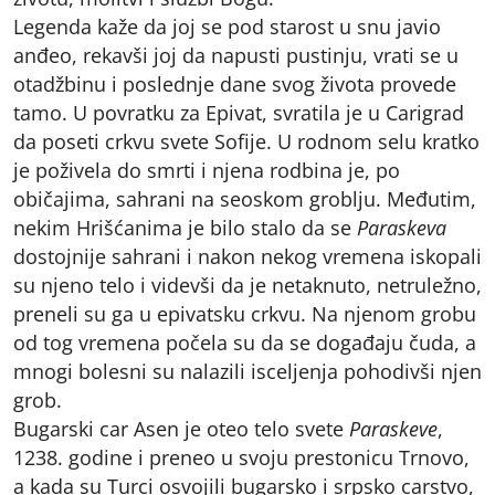
Legenda kaže da joj se pod starost u snu javio
anđeo, rekavši joj da napusti pustinju, vrati se u
otadžbinu i poslednje dane svog života provede
tamo. U povratku za Epivat, svratila je u Carigrad
da poseti crkvu svete Sofije. U rodnom selu kratko
je poživela do smrti i njena rodbina je, po
običajima, sahrani na seoskom groblju. Međutim,
nekim Hrišćanima je bilo stalo da se
Paraskeva
dostojnije sahrani i nakon nekog vremena iskopali
su njeno telo i videvši da je netaknuto, netruležno,
preneli su ga u epivatsku crkvu. Na njenom grobu
od tog vremena počela su da se događaju čuda, a
mnogi bolesni su nalazili isceljenja pohodivši njen
grob.
Bugarski car Asen je oteo telo svete
Paraskeve
,
1238. godine i preneo u svoju prestonicu Trnovo,
a kada su Turci osvojili bugarsko i srpsko carstvo,