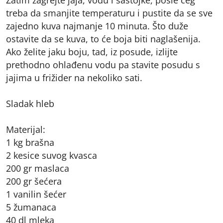
treba da smanjite temperaturu i pustite da se sve
zajedno kuva najmanje 10 minuta. Što duže
ostavite da se kuva, to će boja biti naglašenija.
Ako želite jaku boju, tad, iz posude, izlijte
prethodno ohlađenu vodu pa stavite posudu s
jajima u frižider na nekoliko sati.
Sladak hleb
Materijal:
1 kg brašna
2 kesice suvog kvasca
200 gr maslaca
200 gr šećera
1 vanilin šećer
5 žumanaca
40 dl mleka