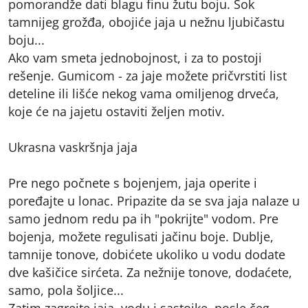
pomorandže dati blagu finu žutu boju. Sok
tamnijeg grožđa, obojiće jaja u nežnu ljubičastu
boju...
Ako vam smeta jednobojnost, i za to postoji
rešenje. Gumicom - za jaje možete pričvrstiti list
deteline ili lišće nekog vama omiljenog drveća,
koje će na jajetu ostaviti željen motiv.
Ukrasna vaskršnja jaja
Pre nego počnete s bojenjem, jaja operite i
poređajte u lonac. Pripazite da se sva jaja nalaze u
samo jednom redu pa ih "pokrijte" vodom. Pre
bojenja, možete regulisati jačinu boje. Dublje,
tamnije tonove, dobićete ukoliko u vodu dodate
dve kašičice sirćeta. Za nežnije tonove, dodaćete,
samo, pola šoljice...
Zatim zagrejte jaja, vodu i sastojke, posle čeg