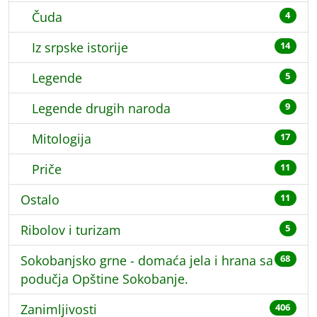
Čuda
4
Iz srpske istorije
14
Legende
5
Legende drugih naroda
9
Mitologija
17
Priče
11
Ostalo
11
Ribolov i turizam
5
Sokobanjsko grne - domaća jela i hrana sa
68
podučja Opštine Sokobanje.
Zanimljivosti
406