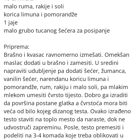
malo ruma, rakije i soli
korica limuna i pomorandže
1 jaje
malo grubo tucanog šećera za posipanje
Priprema:
Brašno i kvasac ravnomerno izmešati. Omekšan
maslac dodati u brašno i zamesiti. U sredini
napraviti udubljenje pa dodati šećer, žumanca,
vanilin šećer, narendanu koricu limuna i
pomorandže, rum, rakiju i malo soli, pa mlakim
mlekom umesiti čvrsto tijesto. Dobro ga izraditi
da površina postane glatka a čvrstoća mora biti
veća od bilo kojeg dizanog testa. Ovako izrađeno
testo staviti na toplo mesto da naraste, dok ne
udvostruči zapreminu. Posle, testo premesiti i
podeliti na 3-4 komada koje treba oblikovati u