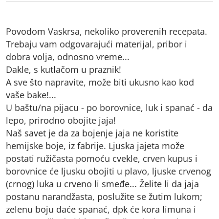
Povodom Vaskrsa, nekoliko proverenih recepata.
Trebaju vam odgovarajući materijal, pribor i
dobra volja, odnosno vreme...
Dakle, s kutlačom u praznik!
A sve što napravite, može biti ukusno kao kod
vaše bake!...
U baštu/na pijacu - po borovnice, luk i spanać - da
lepo, prirodno obojite jaja!
Naš savet je da za bojenje jaja ne koristite
hemijske boje, iz fabrije. Ljuska jajeta može
postati ružičasta pomoću cvekle, crven kupus i
borovnice će ljusku obojiti u plavo, ljuske crvenog
(crnog) luka u crveno li smeđe... Želite li da jaja
postanu narandžasta, poslužite se žutim lukom;
zelenu boju daće spanać, dpk će kora limuna i