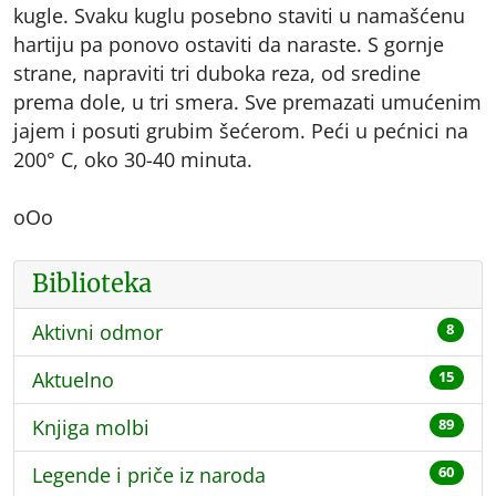
kugle. Svaku kuglu posebno staviti u namašćenu
hartiju pa ponovo ostaviti da naraste. S gornje
strane, napraviti tri duboka reza, od sredine
prema dole, u tri smera. Sve premazati umućenim
jajem i posuti grubim šećerom. Peći u pećnici na
200° C, oko 30-40 minuta.
oOo
Biblioteka
Aktivni odmor
8
Aktuelno
15
Knjiga molbi
89
Legende i priče iz naroda
60