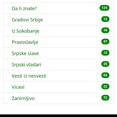
Da li znate?
124
Gradovi Srbije
12
Iz Sokobanje
19
Pravoslavlje
47
Srpske slave
12
Srpski vladari
35
Vesti iz nesvesti
63
Vicevi
22
Zanimljivo
72