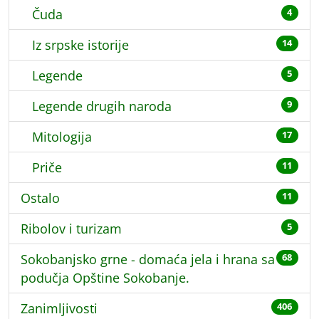
Čuda
4
Iz srpske istorije
14
Legende
5
Legende drugih naroda
9
Mitologija
17
Priče
11
Ostalo
11
Ribolov i turizam
5
Sokobanjsko grne - domaća jela i hrana sa
68
podučja Opštine Sokobanje.
Zanimljivosti
406