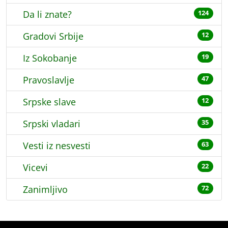
Da li znate?
124
Gradovi Srbije
12
Iz Sokobanje
19
Pravoslavlje
47
Srpske slave
12
Srpski vladari
35
Vesti iz nesvesti
63
Vicevi
22
Zanimljivo
72