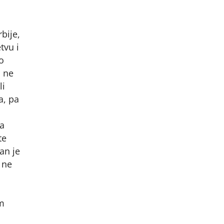
bije,
tvu i
lo
a ne
li
a, pa
ca
te
an je
 ne
om