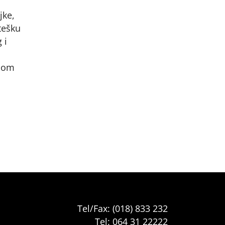
jke,
 tešku
 i
dnom
.
Tel/Fax: (018) 833 232
Tel: 064 31 22222