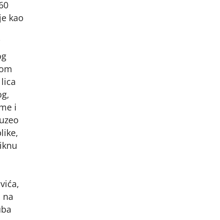
60
je kao
i
og
nom
lica
og,
me i
 uzeo
like,
viknu
vića,
a na
uba