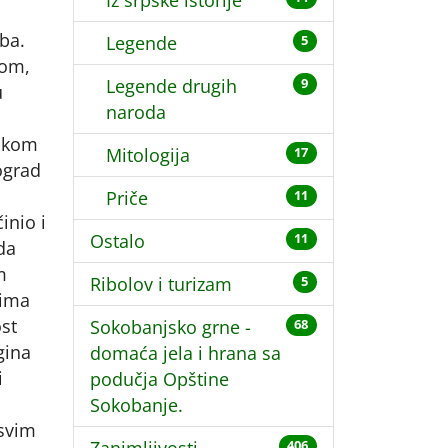
Iz srpske istorije
ba.
Legende
5
lom,
Legende drugih
9
u
naroda
, kom
Mitologija
17
nograd
Priče
11
činio i
Ostalo
11
 da
m
Ribolov i turizam
5
vima
ost
Sokobanjsko grne -
68
gina
domaća jela i hrana sa
i
podučja Opštine
Sokobanje.
 svim
406