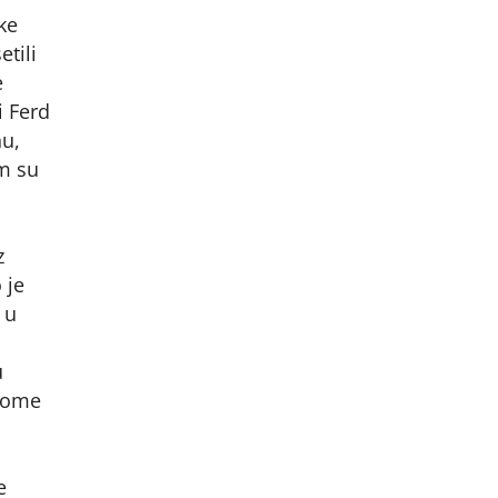
ke
etili
e
i Ferd
nu,
om su
z
 je
 u
u
 kome
e