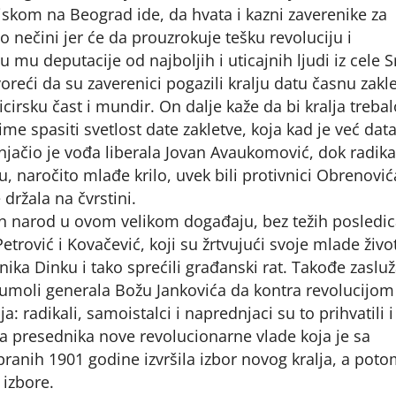
skom na Beograd ide, da hvata i kazni zaverenike za
 nečini jer će da prouzrokuje tešku revoluciju i
 mu deputacije od najboljih i uticajnih ljudi iz cele Sr
oreći da su zaverenici pogazili kralju datu časnu zakle
ficirsku čast i mundir. On dalje kaže da bi kralja treba
time spasiti svetlost date zakletve, koja kad je već dat
ačio je vođa liberala Jovan Avaukomović, dok radika
u, naročito mlađe krilo, uvek bili protivnici Obrenović
držala na čvrstini.
jen narod u ovom velikom događaju, bez težih posledi
etrović i Kovačević, koji su žrtvujući svoje mlade živo
ika Dinku i tako sprećili građanski rat. Takođe zasluž
a umoli generala Božu Jankovića da kontra revolucijom
ja: radikali, samoistalci i naprednjaci su to prihvatili i
 presednika nove revolucionarne vlade koja je sa
ranih 1901 godine izvršila izbor novog kralja, a pot
 izbore.