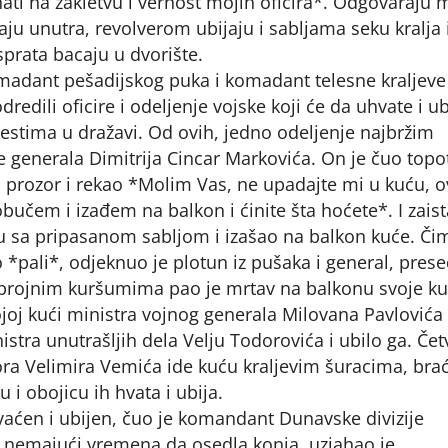
čunati na zakletvu i vernost mojih oficira*. Odgovaraju
ju unutra, revolverom ubijaju i sabljama seku kralja 
sprata bacaju u dvorište.
omadant pešadijskog puka i komadant telesne kraljeve
edili oficire i odeljenje vojske koji će da uhvate i ub
mestima u dražavi. Od ovih, jedno odeljenje najbržim
generala Dimitrija Cincar Markovića. On je čuo topo
io prozor i rekao *Molim Vas, ne upadajte mi u kuću, 
bučem i izađem na balkon i ćinite šta hoćete*. I zaist
 sa pripasanom sabljom i izašao na balkon kuće. Či
 *pali*, odjeknuo je plotun iz pušaka i general, pres
brojnim kuršumima pao je mrtav na balkonu svoje ku
ojoj kući ministra vojnog generala Milovana Pavlovića 
istra unutrašljih dela Velju Todorovića i ubilo ga. Čet
a Velimira Vemića ide kuću kraljevim šuracima, brać
u i obojicu ih hvata i ubija.
vaćen i ubijen, čuo je komandant Dunavske divizije
 i nemajući vremena da osedla konja, uzjahao je