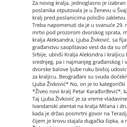
Za novog kralja, jednoglasno je izabra
poslanika otputovala je u Ženevu u Švaj
kralj pred poslanicima položio zakletvu.
Treba napomenuti da je u svanuće 29. maj
mrtvi pod prozorom dvorskog sprata, ml
kralja Aleksandra, Ljuba Živković, sa f
građanstvu saopštavao vest da da su ofi
Srbije, ubivši Kralja Aleksndra i kraljic
srednjeg, pa i najmanjeg građanskog i v
dvorske balove ljube ruku bivšoj udovici 
za kraljicu. Beograđani su svuda dočeki
Ljuba Živković* No, on je to kategoričk
*Živeo novi kralj Petar Karađorđević*, ka
Taj Ljuba Živković je za vreme vladavin
Ivandanski atentat na kralja Milana i 
kada je držao posmrtni govor na Terazi
čijem je krovu stajala dugačka šipka, a 