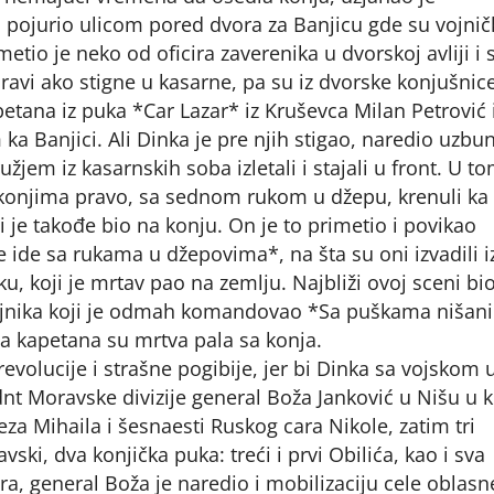
pojurio ulicom pored dvora za Banjicu gde su vojnič
tio je neko od oficira zaverenika u dvorskoj avliji i s
pravi ako stigne u kasarne, pa su iz dvorske konjušnic
petana iz puka *Car Lazar* iz Kruševca Milan Petrović 
ka Banjici. Ali Dinka je pre njih stigao, naredio uzbu
užjem iz kasarnskih soba izletali i stajali u front. U t
na konjima pravo, sa sednom rukom u džepu, krenuli ka
 je takođe bio na konju. On je to primetio i povikao
ide sa rukama u džepovima*, na šta su oni izvadili i
u, koji je mrtav pao na zemlju. Najbliži ovoj sceni bio
jnika koji je odmah komandovao *Sa puškama nišani
ba kapetana su mrtva pala sa konja.
evolucije i strašne pogibije, jer bi Dinka sa vojskom 
dnt Moravske divizije general Boža Janković u Nišu u
za Mihaila i šesnaesti Ruskog cara Nikole, zatim tri
avski, dva konjička puka: treći i prvi Obilića, kao i sva
ra, general Boža je naredio i mobilizaciju cele oblasn