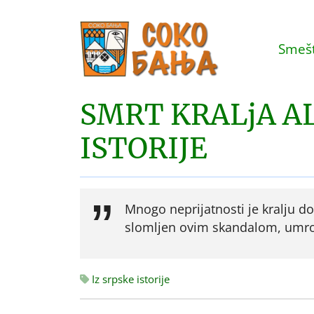
Smešt
SMRT KRALjA A
ISTORIJE
Mnogo neprijatnosti je kralju d
slomljen ovim skandalom, umro 
Iz srpske istorije