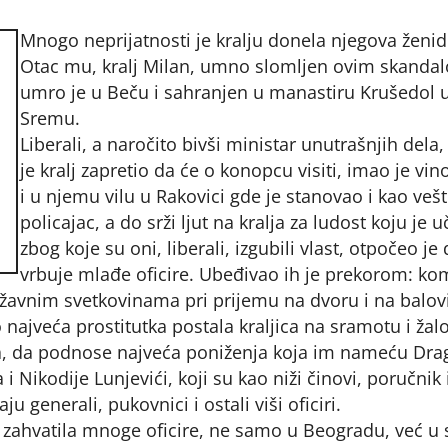
Mnogo neprijatnosti je kralju donela njegova ženid
Otac mu, kralj Milan, umno slomljen ovim skanda
umro je u Beču i sahranjen u manastiru Krušedol 
Sremu.
Liberali, a naročito bivši ministar unutrašnjih dela
je kralj zapretio da će o konopcu visiti, imao je vi
i u njemu vilu u Rakovici gde je stanovao i kao vešt
policajac, a do srži ljut na kralja za ludost koju je u
zbog koje su oni, liberali, izgubili vlast, otpočeo je
vrbuje mlađe oficire. Ubeđivao ih je prekorom: ko
ržavnim svetkovinama pri prijemu na dvoru i na balo
o najveća prostitutka postala kraljica na sramotu i žal
ma, da podnose najveća poniženja koja im nameću Dra
a i Nikodije Lunjevići, koji su kao niži činovi, poručnik 
ju generali, pukovnici i ostali viši oficiri.
je zahvatila mnoge oficire, ne samo u Beogradu, već u