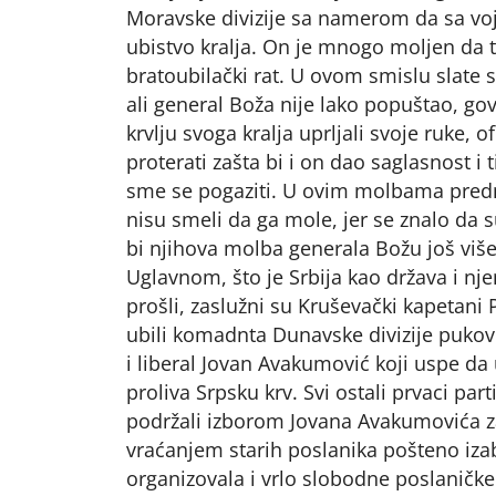
Moravske divizije sa namerom da sa voj
ubistvo kralja. On je mnogo moljen da to
bratoubilački rat. U ovom smislu slate su
ali general Boža nije lako popuštao, gov
krvlju svoga kralja uprljali svoje ruke, o
proterati zašta bi i on dao saglasnost i 
sme se pogaziti. U ovim molbama prednj
nisu smeli da ga mole, jer se znalo da s
bi njihova molba generala Božu još više 
Uglavnom, što je Srbija kao država i n
prošli, zaslužni su Kruševački kapetani P
ubili komadnta Dunavske divizije pukovn
i liberal Jovan Avakumović koji uspe d
proliva Srpsku krv. Svi ostali prvaci parti
podržali izborom Jovana Avakumovića za
vraćanjem starih poslanika pošteno izab
organizovala i vrlo slobodne poslaničke