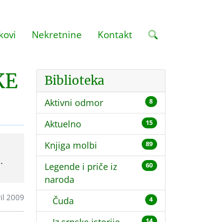
kovi
Nekretnine
Kontakt
KE
Biblioteka
Aktivni odmor
8
Aktuelno
15
Knjiga molbi
89
.
Legende i priče iz
60
naroda
il 2009
Čuda
4
14