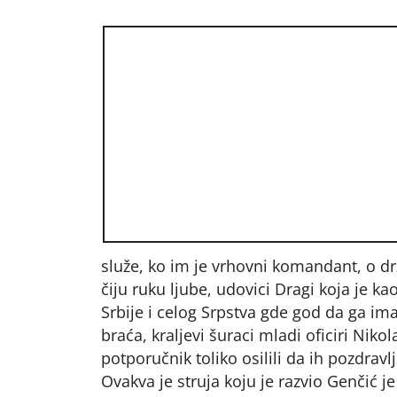
služe, ko im je vrhovni komandant, o d
čiju ruku ljube, udovici Dragi koja je ka
Srbije i celog Srpstva gde god da ga i
braća, kraljevi šuraci mladi oficiri Nikol
potporučnik toliko osilili da ih pozdravlja
Ovakva je struja koju je razvio Genčić 