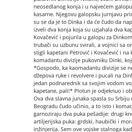
neosedlanog konja i u najvećem galopu 
kasarne. Njegovu galopsku jurnjavu prime
su se da je to Dinka i da će čudo da na
izveli dva konja koja su uzjahala dva ka
Kovačević i pojurila u galopu za Dinkom 
trubači su uzbunu svirali, a vojnici sa or
stigli kapetani Petrović i Kovačević i 
komadantu divizije pukovniku Dinki, koji
*Gospodo, ka kaomadantu divizije se ne 
džepova ruke i revolvere i pucali na Dink
jedan podnarednik sa svojim vodom vo
kapetane, pali!* Plotun je odjeknuo i o
Ova dva slavna junaka spasla su Srbiju r
Beogradu čudo učinio, a to isto i koma
garnoziraju dva puka pešadije: drugi kne
artiljerijska puka: grdski, haubički i mor
inžinjerija. Sem ove vojske stalnoga kad