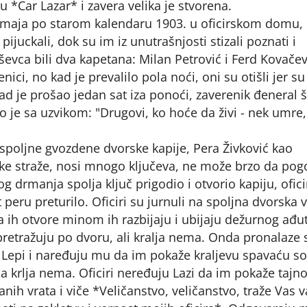
 *Car Lazar* i zavera velika je stvorena.
28. maja po starom kalendaru 1903. u oficirskom domu,
pijuckali, dok su im iz unutrašnjosti stizali poznati i
evca bili dva kapetana: Milan Petrović i Ferd Kovačev
enici, no kad je prevalilo pola noći, oni su otišli jer su
kad je prošao jedan sat iza ponoći, zaverenik đeneral š
o je sa uzvikom: "Drugovi, ko hoće da živi - nek umre,
 spoljne gvozdene dvorske kapije, Pera Živković kao
ke straže, nosi mnogo ključeva, ne može brzo da pog
og drmanja spolja ključ prigodio i otvorio kapiju, ofici
t peru preturilo. Oficiri su jurnuli na spoljna dvorska 
a ih otvore minom ih razbijaju i ubijaju dežurnog ađu
retražuju po dvoru, ali kralja nema. Onda pronalaze
 Lepi i naređuju mu da im pokaže kraljevu spavaću s
 a krlja nema. Oficiri neređuju Lazi da im pokaže tajn
nih vrata i viče *Veličanstvo, veličanstvo, traže Vas v