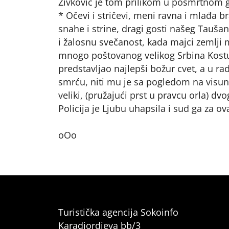
Živković je tom prilikom u posmrtnom 
* Očevi i stričevi, meni ravna i mlađa 
snahe i strine, dragi gosti našeg Taušano
i žalosnu svečanost, kada majci zemlj
mnogo poštovanog velikog Srbina Kostu T
predstavljao najlepši božur cvet, a u r
smrću, niti mu je sa pogledom na visun
veliki, (pružajući prst u pravcu orla) d
Policija je Ljubu uhapsila i sud ga za o
oOo
Turistička agencija Sokoinfo
Karadjordjeva bb/3