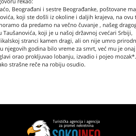
govoru rekao:
braćo, Beograđani i sestre Beograđanke, poštovane ma
vića, koji ste došli iz okoline i daljih krajeva, na ovu
i moramo da predamo na večno čuvanje , našeg dragog
aušanovića, koji je u našoj državnoj cvećari Srbiji,
adikalskoj stranci kamen dragi, ali on nije umro priro
u njegovih godina bilo vreme za smrt, već mu je onaj
voglavi orao prokljuvao lobanju, izvadio i pojeo mozak*
vako strašne reče na robiju osudio.