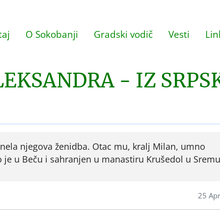
aj
O Sokobanji
Gradski vodič
Vesti
Lin
LEKSANDRA - IZ SRPS
onela njegova ženidba. Otac mu, kralj Milan, umno
je u Beču i sahranjen u manastiru Krušedol u Sremu
25 Apr