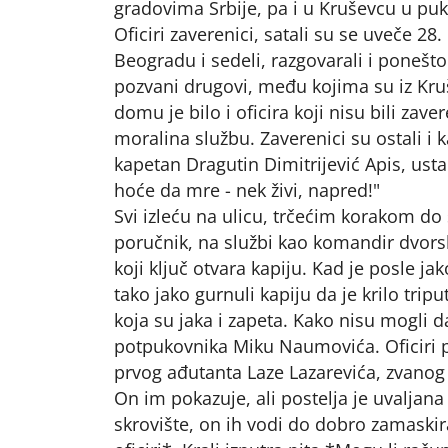
gradovima Srbije, pa i u Kruševcu u puku
Oficiri zaverenici, satali su se uveče 
Beogradu i sedeli, razgovarali i ponešto 
pozvani drugovi, među kojima su iz Kruš
domu je bilo i oficira koji nisu bili zaver
moralina službu. Zaverenici su ostali i 
kapetan Dragutin Dimitrijević Apis, usta
hoće da mre - nek živi, napred!"
Svi izleću na ulicu, trčećim korakom do
poručnik, na službi kao komandir dvors
koji ključ otvara kapiju. Kad je posle jak
tako jako gurnuli kapiju da je krilo tripu
koja su jaka i zapeta. Kako nisu mogli d
potpukovnika Miku Naumovića. Oficiri p
prvog ađutanta Laze Lazarevića, zvanog
On im pokazuje, ali postelja je uvaljana
skrovište, on ih vodi do dobro zamaskira