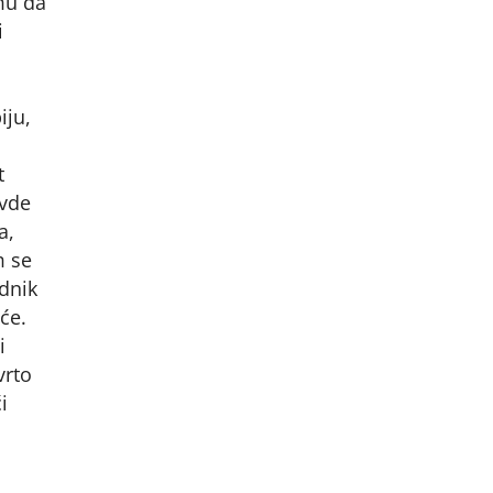
 mu da
i
iju,
t
ovde
a,
m se
ednik
će.
i
vrto
i