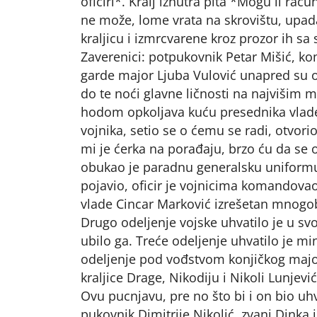
oficiri*. Kralj iznutra pita *Mogu li ra
ne može, lome vrata na skrovištu, upada
kraljicu i izmrcvarene kroz prozor ih sa 
Zaverenici: potpukovnik Petar Mišić, k
garde major Ljuba Vulović unapred su odr
do te noći glavne ličnosti na najvišim 
hodom opkoljava kuću presednika vlade 
vojnika, setio se o ćemu se radi, otvor
mi je ćerka na porađaju, brzo ću da se o
obukao je paradnu generalsku uniformu
pojavio, oficir je vojnicima komandovao
vlade Cincar Marković izrešetan mnogo
Drugo odeljenje vojske uhvatilo je u sv
ubilo ga. Treće odeljenje uhvatilo je min
odeljenje pod vođstvom konjičkog major
kraljice Drage, Nikodiju i Nikoli Lunjević
Ovu pucnjavu, pre no što bi i on bio uh
pukovnik Dimitrije Nikolić, zvani Dinka