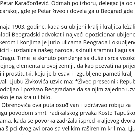
n Petar Karađorđević. Odmah po izboru, delegacija od 
carskoj, gde je Petar živeo i dovela ga u Beograd gde 
a 1903. godine, kada su ubijeni kralj i kraljica ležal
adi Beogradski advokat i najveći opozicionar ubijen
ijakerom i konjima je jurio ulicama Beograda i okuplje
ciri - uzdanica našeg naroda, skinuli sramnu ljagu sa 
u Dragu. Time je skinuto poniženje sa duše i srca visok
ojnog elementa u ovoj zemlji, da kao pozvati na prije
i prostitutki, koju je blesavi i izgubljene pameti kralj
vali Ljubu Živkovića uzvicima: *Živeo presednik Repub
i odbijao i pozivao Beograđane da sa njim zajedno uz
ko je na kraju i bilo.
e Obrenovića dva puta osuđivan i izdržavao robiju za
drugu povodom smrti radikalskog prvaka Koste Tapuško
jama, kada se povorka zadržala ispred kraljevog dvor
na šipci dvoglavi orao sa velikim raširenim krilima. Lj