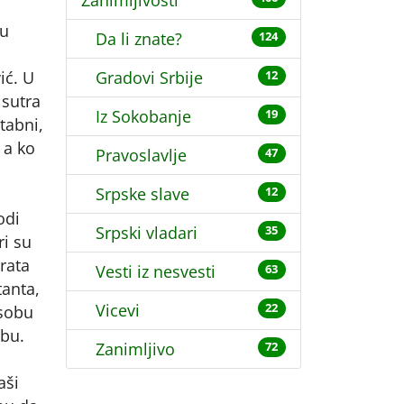
Zanimljivosti
 u
Da li znate?
124
ić. U
Gradovi Srbije
12
 sutra
Iz Sokobanje
19
tabni,
 a ko
Pravoslavlje
47
Srpske slave
12
odi
Srpski vladari
35
ri su
vrata
Vesti iz nesvesti
63
tanta,
Vicevi
22
 sobu
obu.
Zanimljivo
72
o
aši