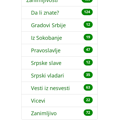
Zanimljivosti
Da li znate?
124
Gradovi Srbije
12
Iz Sokobanje
19
Pravoslavlje
47
Srpske slave
12
Srpski vladari
35
Vesti iz nesvesti
63
Vicevi
22
Zanimljivo
72