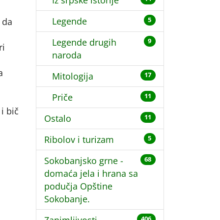
Iz srpske istorije
Legende
 da
5
Legende drugih
9
ri
naroda
a
Mitologija
17
Priče
11
i bič
Ostalo
11
Ribolov i turizam
5
Sokobanjsko grne -
68
domaća jela i hrana sa
podučja Opštine
Sokobanje.
406