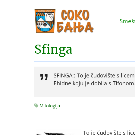
Smešt
Sfinga
SFINGA:: To je čudovište s licem 
Ehidne koju je dobila s Tifonom
Mitologija
To je čudovište s lic