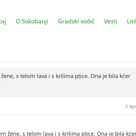
aj
O Sokobanji
Gradski vodič
Vesti
Lin
žene, s telom lava i s krilima ptice. Ona je bila kćer
.
3 Apr
em žene, s telom lava i s krilima ptice. Ona je bila kće