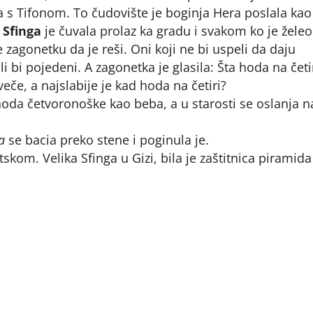
a s Tifonom. To čudovište je boginja Hera poslala kao
.
Sfinga
je čuvala prolaz ka gradu i svakom ko je želeo
e zagonetku da je reši. Oni koji ne bi uspeli da daju
i bi pojedeni. A zagonetka je glasila: Šta hoda na četi
veče, a najslabije je kad hoda na četiri?
hoda četvoronoške kao beba, a u starosti se oslanja n
a
se bacia preko stene i poginula je.
kom. Velika Sfinga u Gizi, bila je zaštitnica piramida 