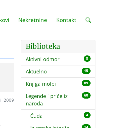
kovi
Nekretnine
Kontakt
Biblioteka
Aktivni odmor
8
Aktuelno
15
Knjiga molbi
89
Legende i priče iz
60
il 2009
naroda
Čuda
4
r
14