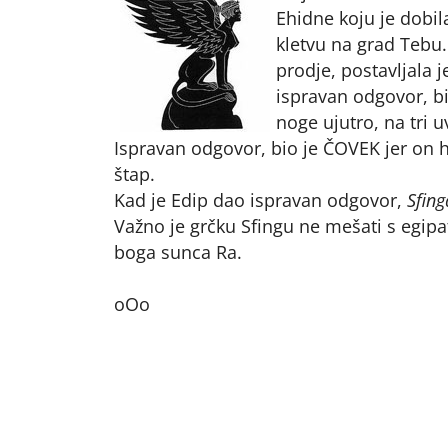
Ehidne koju je dobil
kletvu na grad Tebu
prodje, postavljala j
ispravan odgovor, bil
noge ujutro, na tri u
Ispravan odgovor, bio je ČOVEK jer on 
štap.
Kad je Edip dao ispravan odgovor,
Sfing
Važno je grčku Sfingu ne mešati s egipats
boga sunca Ra.
oOo