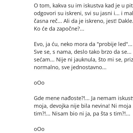
O tom, kakva su im iskustva kad je u pit
odgovori su iskreni, svi su jasni i... i
časna reč... Ali da je iskreno, jest! Dakle.
Ko će da započne?...
Evo, ja ću, neko mora da "probije led"...
Sve se, s nama, deslo tako brzo da se..
sećam... Nije ni jauknula, što mi se, pri
normalno, sve jednostavno...
oOo
Gde mene nađoste?!... Ja nemam iskustv
moja, devojka nije bila nevina! Ni moja
tim?!... Nisam bio ni ja, pa šta s tim?!...
oOo