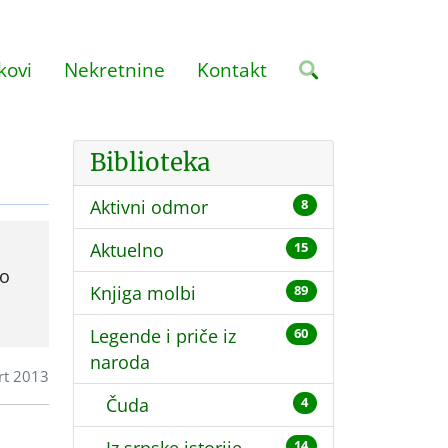
kovi
Nekretnine
Kontakt
Biblioteka
Aktivni odmor
8
Aktuelno
15
 o
Knjiga molbi
89
Legende i priče iz
60
naroda
rt 2013
Čuda
4
14