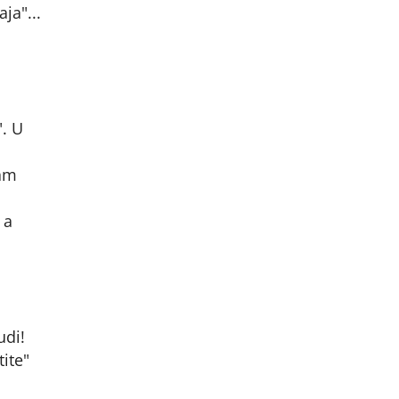
ja"...
". U
sam
 a
udi!
tite"