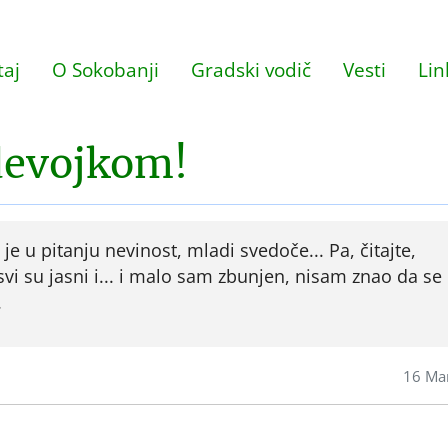
aj
O Sokobanji
Gradski vodič
Vesti
Lin
devojkom!
e u pitanju nevinost, mladi svedoče... Pa, čitajte,
svi su jasni i... i malo sam zbunjen, nisam znao da se
.
16 Ma