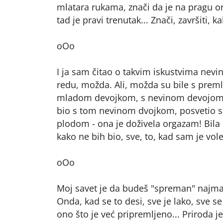
mlatara rukama, znači da je na pragu org
tad je pravi trenutak... Znači, završiti, 
oOo
I ja sam čitao o takvim iskustvima nevin
redu, možda. Ali, možda su bile s pre
mladom devojkom, s nevinom devojom. 
bio s tom nevinom dvojkom, posvetio sam
plodom - ona je doživela orgazam! Bila m
kako ne bih bio, sve, to, kad sam je voleo!
oOo
Moj savet je da budeš "spreman" najmanj
Onda, kad se to desi, sve je lako, sve s
ono što je već pripremljeno... Priroda je 