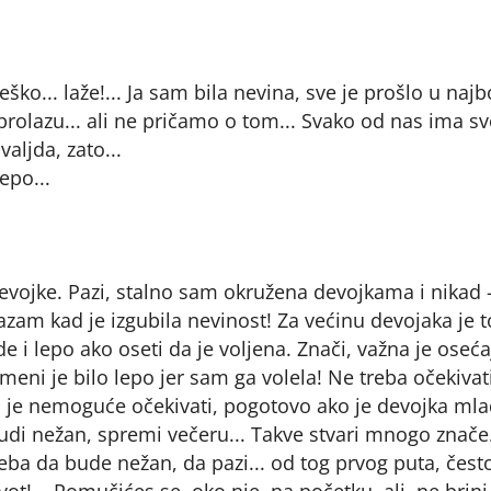
ško... laže!... Ja sam bila nevina, sve je prošlo u naj
rolazu... ali ne pričamo o tom... Svako od nas ima sv
valjda, zato...
epo...
evojke. Pazi, stalno sam okružena devojkama i nikad -
azam kad je izgubila nevinost! Za većinu devojaka je t
de i lepo ako oseti da je voljena. Znači, važna je oseć
 meni je bilo lepo jer sam ga volela! Ne treba očekivat
je nemoguće očekivati, pogotovo ako je devojka mlađ
 budi nežan, spremi večeru... Takve stvari mnogo znače
eba da bude nežan, da pazi... od tog prvog puta, čest
ot!... Pomučićes se, oko nje, na početku, ali, ne brini