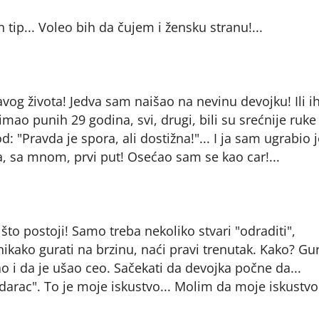
tip... Voleo bih da čujem i žensku stranu!...
tavog života! Jedva sam naišao na nevinu devojku! Ili i
imao punih 29 godina, svi, drugi, bili su srećnije ruke
d: "Pravda je spora, ali dostižna!"... I ja sam ugrabio
 sa mnom, prvi put! Osećao sam se kao car!...
 što postoji! Samo treba nekoliko stvari "odraditi",
ikako gurati na brzinu, naći pravi trenutak. Kako? Gu
ao i da je ušao ceo. Sačekati da devojka počne da...
 udarac". To je moje iskustvo... Molim da moje iskustv