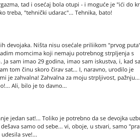
azma, tad i osećaj bola otupi - i moguće je "ići do kra
kako treba, "tehnički udarac"... Tehnika, bato!
ih devojaka. Ništa nisu osećale priliikom "prvog puta
mladim momcima koji nemaju potrebnog strpljenja s
Ja sam imao 29 godina, imao sam iskustva, i, kad 
 tom činu skoro čirav sat... I, naravno, urodilo je
i je zahvalna! Zahvalna za moju strpljivost, pažnju...
... Ali, bilo je to davno...
e jedan sat!... Toliko je potrebno da se devojka uzb
e dešava samo od sebe... vi, oboje, u stvari, samo "pra
udesila sve!...