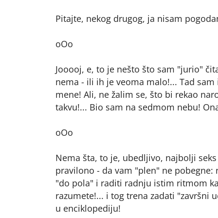
Pitajte, nekog drugog, ja nisam pogodan 
oOo
Jooooj, e, to je nešto što sam "jurio" či
nema - ili ih je veoma malo!... Tad sam 
mene! Ali, ne žalim se, što bi rekao naro
takvu!... Bio sam na sedmom nebu! Ona,
oOo
Nema šta, to je, ubedljivo, najbolji seks
pravilono - da vam "plen" ne pobegne: n
"do pola" i raditi radnju istim ritmom k
razumete!... i tog trena zadati "završni
u enciklopediju!