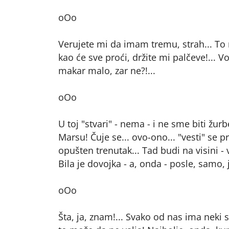
oOo
Verujete mi da imam tremu, strah... To 
kao će sve proći, držite mi palčeve!... V
makar malo, zar ne?!...
oOo
U toj "stvari" - nema - i ne sme biti žur
Marsu! Čuje se... ovo-ono... "vesti" se p
opušten trenutak... Tad budi na visini - 
Bila je dovojka - a, onda - posle, samo, j
oOo
Šta, ja, znam!... Svako od nas ima neki 