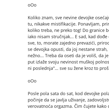
oOo
Koliko znam, sve nevine devojke osećaj
tu, nikakve mistifikacije. Ponavljam, pri
koliko treba, ne preko tog! Do granice bo
iako nisam stručnjak... E sad, kad dođe d
sve, to, morate zajedno prevazići, prirod
se devojka opusti, da joj nestane strah,
nežno... Treba da oseti da je voliš, da je
put izlaže svoju nevinost muškoj polnosti.
ni poslednja"... sve su žene kroz to prošl
oOo
Posle pola sata do sat, kod devojke pol
počinje da se javlja uživanje, zadovoljs
verovatnoća orgazma. Čim čujete kako 