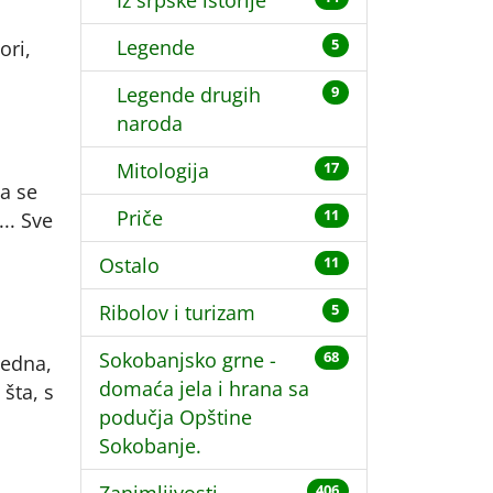
Iz srpske istorije
Legende
ori,
5
Legende drugih
9
naroda
Mitologija
17
a se
Priče
11
.. Sve
Ostalo
11
Ribolov i turizam
5
Sokobanjsko grne -
68
jedna,
domaća jela i hrana sa
šta, s
podučja Opštine
Sokobanje.
406