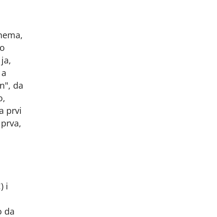
 nema,
mo
ja,
 a
n", da
o,
a prvi
 prva,
) i
o da