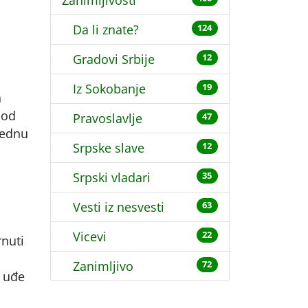
Zanimljivosti
Da li znate?
124
Gradovi Srbije
12
Iz Sokobanje
19
h
 od
Pravoslavlje
47
 jednu
Srpske slave
12
Srpski vladari
35
Vesti iz nesvesti
63
Vicevi
22
rnuti
Zanimljivo
72
o uđe