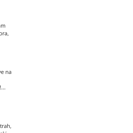
nam
ora,
ve na
...
trah,