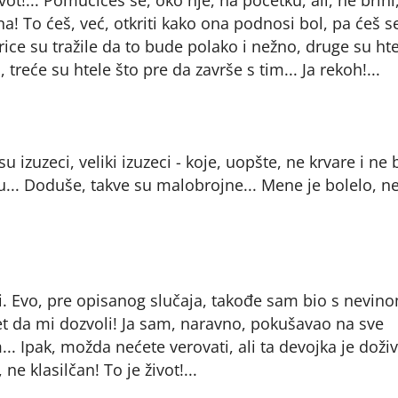
itna! To ćeš, već, otkriti kako ona podnosi bol, pa ćeš s
ice su tražile da to bude polako i nežno, druge su ht
treće su htele što pre da završe s tim... Ja rekoh!...
u izuzeci, veliki izuzeci - koje, uopšte, ne krvare i ne 
aju... Doduše, takve su malobrojne... Mene je bolelo, n
oji. Evo, pre opisanog slučaja, takođe sam bio s nevin
et da mi dozvoli! Ja sam, naravno, pokušavao na sve
.. Ipak, možda nećete verovati, ali ta devojka je doži
e klasilčan! To je život!...