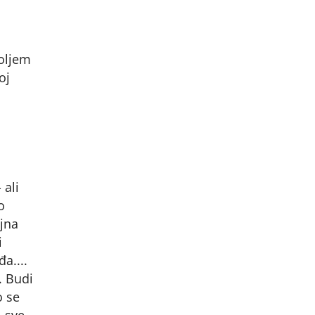
boljem
oj
 ali
o
ajna
i
a....
. Budi
o se
, sve