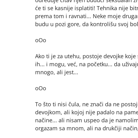
će ti se kasnije isplatiti! Tehnika nije b
prema tom i ravnati... Neke moje drugar
budu u pozi gore, da kontrolišu svoj bol, 
oOo
Ako ti je za utehu, postoje devojke koje s
ih... i mogu, već, na početku... da uživ
mnogo, ali jest...
oOo
To što ti nisi čula, ne znači da ne post
devojkom, ali kojoj nije padalo na pam
načine... ali nisam uspeo da je namolim.
orgazam sa mnom, ali na drukčiji način, n