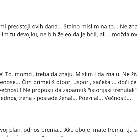
mi predstoji ovih dana... Stalno mislim na to... Ne z
olim tu devojku, ne bih želeo da je boli, ali... možda m
be! To, momci, treba da znaju. Mislim i da znaju. Ne ži
renose... Čim primetiš otpor, uspori, sačekaj... doći će
večnosti! Ne propusti da zapamtiš "istorijski trenutak"!
ednog trena - postade žena!... Poezija!... Večnost!...
svoj plan, odnos prema... Ako oboje imate tremu, tj., s