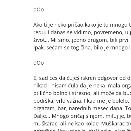
oOo
Ako ti je neko pričao kako je to mnogo te
redu. I danas se vidimo, povremeno, u p
život... Mi smo, jedno drugom, bili prvi, 
Ipak, sećam se tog čina, bilo je mnogo l
oOo
E, sad ćes da čuješ iskren odgovor od d
nikad - nisam čula da je neka imala org
ptilično bolno i stresno, ali može da bu
podrška, vrlo važna. I kad me je bolelo,
orgazam, bar, narednih mesec dana. To 
Dalje... Mnogo pričaj s njom, miluj je,
muškarac, ali ne kao kolac! Muškarac tr
određuje čitav njen budući seksualan živ