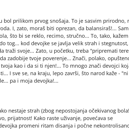
u bol prilikom prvog snošaja. To je sasvim prirodno,
roda. I, zato, moraš biti oprezan, da balansiraš!... Sa
la, što bi se reklo, recimo, stručno... To, tako, kažem 
o tog... kod devojke se javlja velik strah i stegnutost,
a traži svoje... Zato, u početku, treba "pripremati tere
 da zadobije tvoje poverenje... Znači, polako, opušten
 tvoja kao i da si ti njen!... To mnogo znači devojci koj
.. I sve se, na kraju, lepo završi, što narod kaže - "ni
e... pa i moja devojka!...
ako nestaje strah (zbog nepostojanja očekivanog bola!
tvo, prijatnost! Kako raste uživanje, povećava se
devojka promeni ritam disanja i počne nekontrolisan