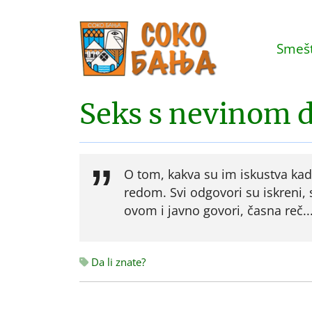
Smešt
Seks s nevinom 
O tom, kakva su im iskustva kad j
redom. Svi odgovori su iskreni, 
ovom i javno govori, časna reč..
Da li znate?