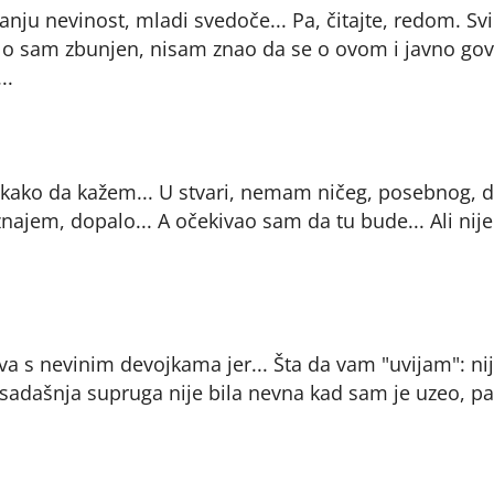
anju nevinost, mladi svedoče... Pa, čitajte, redom. Svi
 malo sam zbunjen, nisam znao da se o ovom i javno gov
..
. kako da kažem... U stvari, nemam ničeg, posebnog, d
znajem, dopalo... A očekivao sam da tu bude... Ali nije.
a s nevinim devojkama jer... Šta da vam "uvijam": ni
 sadašnja supruga nije bila nevna kad sam je uzeo, pa 