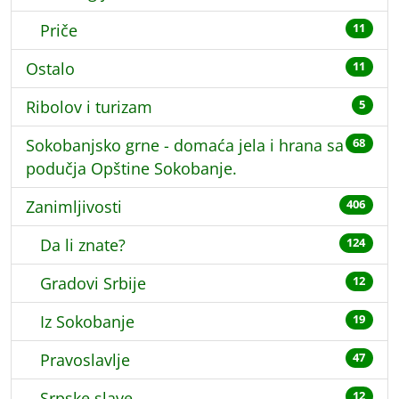
Priče
11
Ostalo
11
Ribolov i turizam
5
Sokobanjsko grne - domaća jela i hrana sa
68
podučja Opštine Sokobanje.
Zanimljivosti
406
Da li znate?
124
Gradovi Srbije
12
Iz Sokobanje
19
Pravoslavlje
47
Srpske slave
12