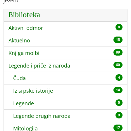
jezeru.
Biblioteka
Aktivni odmor
8
Aktuelno
15
Knjiga molbi
89
Legende i priče iz naroda
60
Čuda
4
Iz srpske istorije
14
Legende
5
Legende drugih naroda
9
Mitologija
17