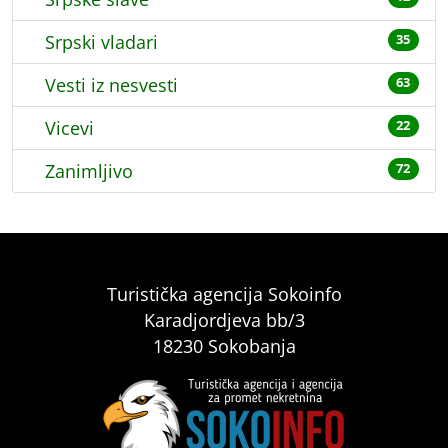
Srpski vladari
35
Vesti iz nesvesti
63
Vicevi
22
Zanimljivo
72
Turistička agencija Sokoinfo
Karadjordjeva bb/3
18230 Sokobanja