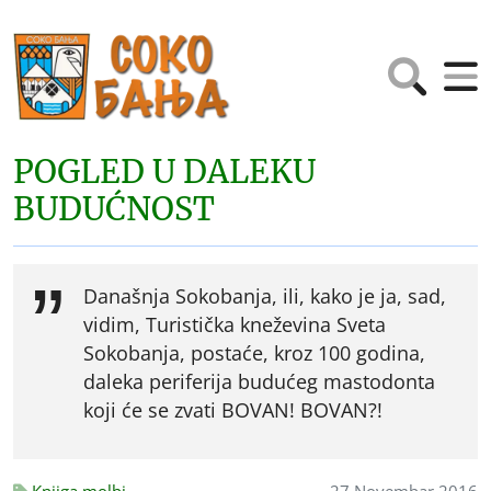
POGLED U DALEKU
BUDUĆNOST
Današnja Sokobanja, ili, kako je ja, sad,
vidim, Turistička kneževina Sveta
Sokobanja, postaće, kroz 100 godina,
daleka periferija budućeg mastodonta
koji će se zvati BOVAN! BOVAN?!