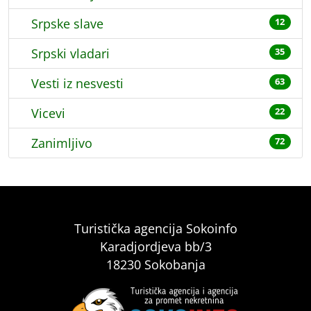
Srpske slave
12
Srpski vladari
35
Vesti iz nesvesti
63
Vicevi
22
Zanimljivo
72
Turistička agencija Sokoinfo
Karadjordjeva bb/3
18230 Sokobanja