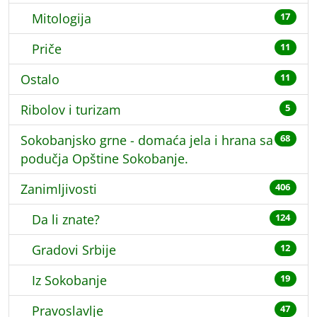
Mitologija
17
Priče
11
Ostalo
11
Ribolov i turizam
5
Sokobanjsko grne - domaća jela i hrana sa
68
podučja Opštine Sokobanje.
Zanimljivosti
406
Da li znate?
124
Gradovi Srbije
12
Iz Sokobanje
19
Pravoslavlje
47