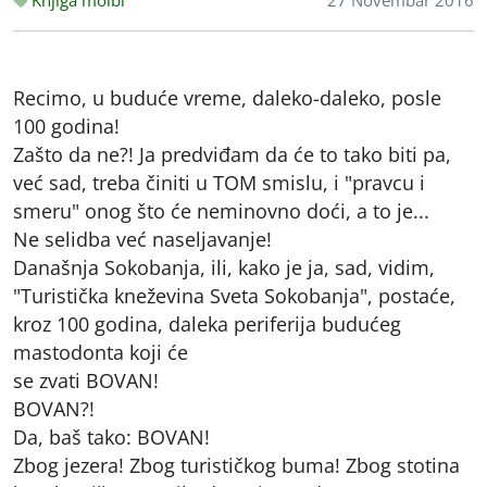
Knjiga molbi
27 Novembar 2016
Recimo, u buduće vreme, daleko-daleko, posle
100 godina!
Zašto da ne?! Ja predviđam da će to tako biti pa,
već sad, treba činiti u TOM smislu, i "pravcu i
smeru" onog što će neminovno doći, a to je...
Ne selidba već naseljavanje!
Današnja Sokobanja, ili, kako je ja, sad, vidim,
"Turistička kneževina Sveta Sokobanja", postaće,
kroz 100 godina, daleka periferija budućeg
mastodonta koji će
se zvati BOVAN!
BOVAN?!
Da, baš tako: BOVAN!
Zbog jezera! Zbog turističkog buma! Zbog stotina