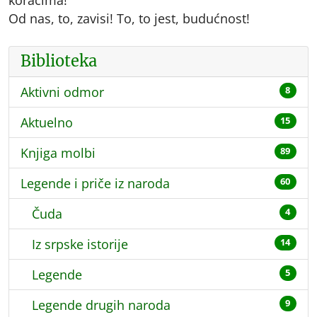
Od nas, to, zavisi! To, to jest, budućnost!
Biblioteka
Aktivni odmor
8
Aktuelno
15
Knjiga molbi
89
Legende i priče iz naroda
60
Čuda
4
Iz srpske istorije
14
Legende
5
Legende drugih naroda
9