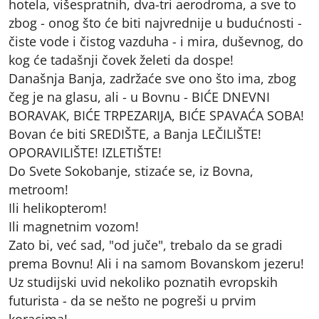
hotela, višespratnih, dva-tri aerodroma, a sve to
zbog - onog što će biti najvrednije u budućnosti -
čiste vode i čistog vazduha - i mira, duševnog, do
kog će tadašnji čovek želeti da dospe!
Današnja Banja, zadržaće sve ono što ima, zbog
čeg je na glasu, ali - u Bovnu - BIĆE DNEVNI
BORAVAK, BIĆE TRPEZARIJA, BIĆE SPAVAĆA SOBA!
Bovan će biti SREDIŠTE, a Banja LEČILIŠTE!
OPORAVILIŠTE! IZLETIŠTE!
Do Svete Sokobanje, stizaće se, iz Bovna,
metroom!
Ili helikopterom!
Ili magnetnim vozom!
Zato bi, već sad, "od juče", trebalo da se gradi
prema Bovnu! Ali i na samom Bovanskom jezeru!
Uz studijski uvid nekoliko poznatih evropskih
futurista - da se nešto ne pogreši u prvim
koracima!