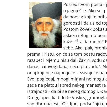
Posredstvom posta - p
u jagnješce. Ako se, p
da podvig koji je prih
gordosti i da usled t
Postom čovek pokazuj
askezu i Bog mu poma
kaže: "Šta da radim? 
sebe. Ako, pak, proni
prema Hristu, on će se tom postu radovat
razapet i Njemu nisu dali čak ni vodu da
danas, čitavog dana, neću piti vodu". Ak
onaj koji pije najbolje osvežavajuće nap
Evo, pogledaj, mnogi mirjani ne mogu d
sede na platou ispred nekog manastira i 
istrajnosti - da bi se nečeg domogli. Đa
Drugi, opet, kad dođe Vaskrs, gromoglas
sad dbro najesti. Ovi ljudi podsećaju na 