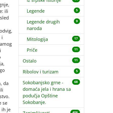
Iz srpske istorije
gnje,
Legende
: ili
5
usled
Legende drugih
9
naroda
odvig,
 i
Mitologija
17
 samog
Priče
11
i
o
Ostalo
11
ja,
ego
Ribolov i turizam
5
Sokobanjsko grne -
68
, da
domaća jela i hrana sa
li
podučja Opštine
stvo.
Sokobanje.
e se
 ih je
406