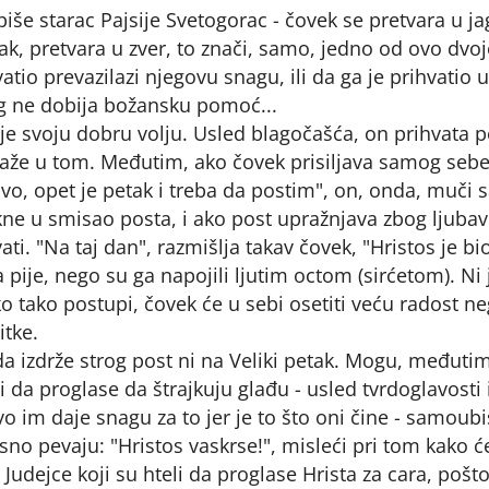
iše starac Pajsije Svetogorac - čovek se pretvara u ja
ak, pretvara u zver, to znači, samo, jedno od ovo dvoje
vatio prevazilazi njegovu snagu, ili da ga je prihvatio 
og ne dobija božansku pomoć...
e svoju dobru volju. Usled blagočašća, on prihvata p
že u tom. Međutim, ako čovek prisiljava samog sebe
Evo, opet je petak i treba da postim", on, onda, muči
kne u smisao posta, i ako post upražnjava zbog ljubav
i. "Na taj dan", razmišlja takav čovek, "Hristos je bi
 pije, nego su ga napojili ljutim octom (sirćetom). Ni 
o tako postupi, čovek će u sebi osetiti veću radost n
itke.
a izdrže strog post ni na Veliki petak. Mogu, međutim
da proglase da štrajkuju glađu - usled tvrdoglavosti i
vo im daje snagu za to jer je to što oni čine - samoubi
no pevaju: "Hristos vaskrse!", misleći pri tom kako ć
Judejce koji su hteli da proglase Hrista za cara, pošto