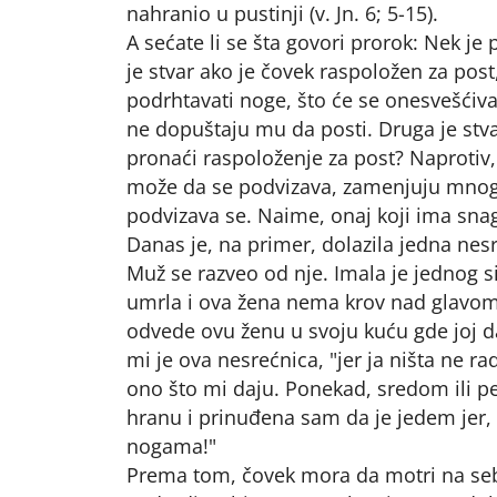
nahranio u pustinji (v. Jn. 6; 5-15).
A sećate li se šta govori prorok: Nek je 
je stvar ako je čovek raspoložen za post
podrhtavati noge, što će se onesvešćiva
ne dopuštaju mu da posti. Druga je stva
pronaći raspoloženje za post? Naprotiv,
može da se podvizava, zamenjuju mnoge
podvizava se. Naime, onaj koji ima snag
Danas je, na primer, dolazila jedna nesr
Muž se razveo od nje. Imala je jednog si
umrla i ova žena nema krov nad glavom 
odvede ovu ženu u svoju kuću gde joj da
mi je ova nesrećnica, "jer ja ništa ne 
ono što mi daju. Ponekad, sredom ili pe
hranu i prinuđena sam da je jedem jer,
nogama!"
Prema tom, čovek mora da motri na sebe