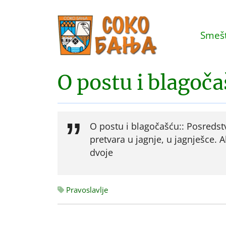
Smešt
O postu i blagoč
O postu i blagočašću:: Posredstv
pretvara u jagnje, u jagnješce. 
dvoje
Pravoslavlje