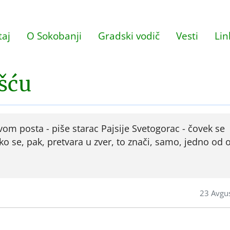
aj
O Sokobanji
Gradski vodič
Vesti
Lin
ašću
om posta - piše starac Pajsije Svetogorac - čovek se
Ako se, pak, pretvara u zver, to znači, samo, jedno od 
23 Avgu