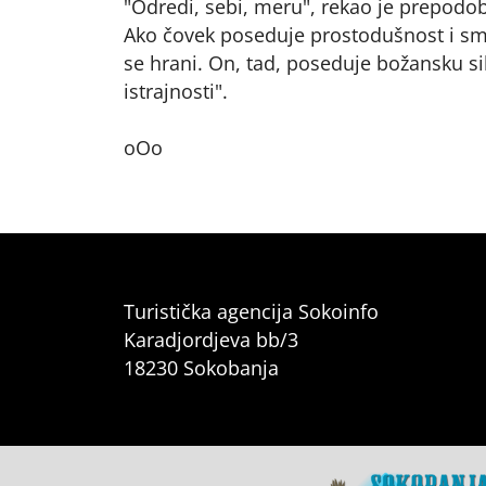
"Odredi, sebi, meru", rekao je prepodob
Ako čovek poseduje prostodušnost i smi
se hrani. On, tad, poseduje božansku s
istrajnosti".
oOo
Turistička agencija Sokoinfo
Karadjordjeva bb/3
18230 Sokobanja