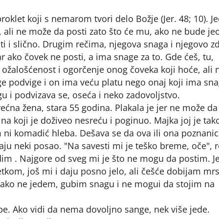
proklet koji s nemarom tvori delo Božje (Jer. 48; 10). J
, ali ne može da posti zato što će mu, ako ne bude jeo
ti i slično. Drugim rečima, njegova snaga i njegovo zd
r ako čovek ne posti, a ima snage za to. Gde ćeš, tu,
 ožalošćenost i ogorčenje onog čoveka koji hoće, ali 
 podvige i on ima veću platu nego onaj koji ima sna
u i podvizava se, oseća i neko zadovoljstvo.
ećna žena, stara 55 godina. Plakala je jer ne može da 
na koji je doživeo nesreću i poginuo. Majka joj je ta
ni komadić hleba. Dešava se da ova ili ona poznani
ju neki posao. "Na savesti mi je teško breme, oče", r
radim . Najgore od sveg mi je što ne mogu da postim. 
tkom, još mi i daju posno jelo, ali češće dobijam mr
 ako ne jedem, gubim snagu i ne mogui da stojim na
. Ako vidi da nema dovoljno sange, nek više jede.