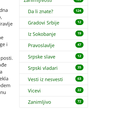
Zanimljivosti
edna
Da li znate?
124
,
Gradovi Srbije
12
ravlje
Iz Sokobanje
19
ne
ge i
Pravoslavlje
47
Srpske slave
12
posti.
kođe
Srpski vladari
35
ca
ekla
Vesti iz nesvesti
63
Jedem
Vicevi
22
snu
Zanimljivo
72