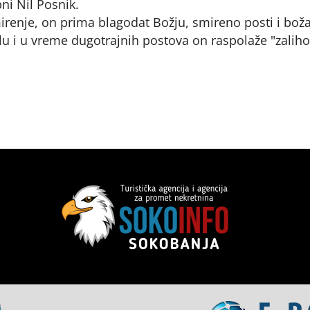
ni Nil Posnik.
renje, on prima blagodat Božju, smireno posti i bož
ilu i u vreme dugotrajnih postova on raspolaže "zalih