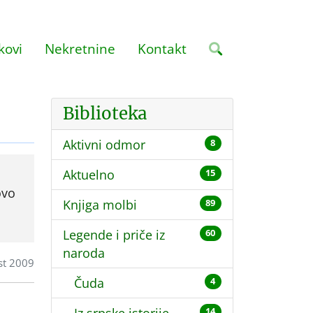
kovi
Nekretnine
Kontakt
Biblioteka
Aktivni odmor
8
Aktuelno
15
ovo
Knjiga molbi
89
Legende i priče iz
60
naroda
st 2009
Čuda
4
14