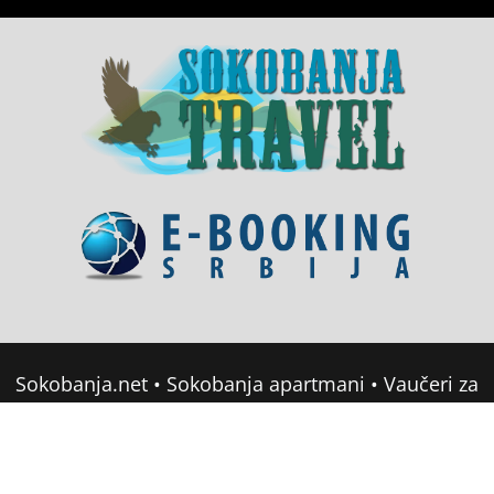
Sokobanja.net
•
Sokobanja apartmani
•
Vaučeri za
domor u Srbiji
•
Soko Banja Apartmani
•
Sokobanja Booking
Copyright © 2022 sokobanja.com. All Rights