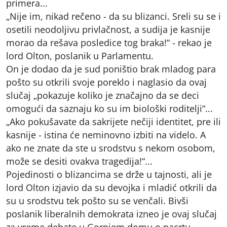
primera...
„Nije im, nikad rečeno - da su blizanci. Sreli su se i
osetili neodoljivu privlačnost, a sudija je kasnije
morao da rešava posledice tog braka!“ - rekao je
lord Olton, poslanik u Parlamentu.
On je dodao da je sud poništio brak mladog para
pošto su otkrili svoje poreklo i naglasio da ovaj
slučaj „pokazuje koliko je značajno da se deci
omogući da saznaju ko su im biološki roditelji“...
„Ako pokušavate da sakrijete nečiji identitet, pre ili
kasnije - istina će neminovno izbiti na videlo. A
ako ne znate da ste u srodstvu s nekom osobom,
može se desiti ovakva tragedija!“...
Pojedinosti o blizancima se drže u tajnosti, ali je
lord Olton izjavio da su devojka i mladić otkrili da
su u srodstvu tek pošto su se venčali. Bivši
poslanik liberalnih demokrata izneo je ovaj slučaj
za vreme debate u Gornjem domu o nacrtu