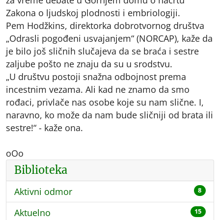
Zakona o ljudskoj plodnosti i embriologiji.
Pem Hodžkins, direktorka dobrotvornog društva
„Odrasli pogođeni usvajanjem“ (NORCAP), kaže da
je bilo još sličnih slučajeva da se braća i sestre
zaljube pošto ne znaju da su u srodstvu.
„U društvu postoji snažna odbojnost prema
incestnim vezama. Ali kad ne znamo da smo
rođaci, privlače nas osobe koje su nam slične. I,
naravno, ko može da nam bude sličniji od brata ili
sestre!“ - kaže ona.
oOo
Biblioteka
Aktivni odmor
8
Aktuelno
15