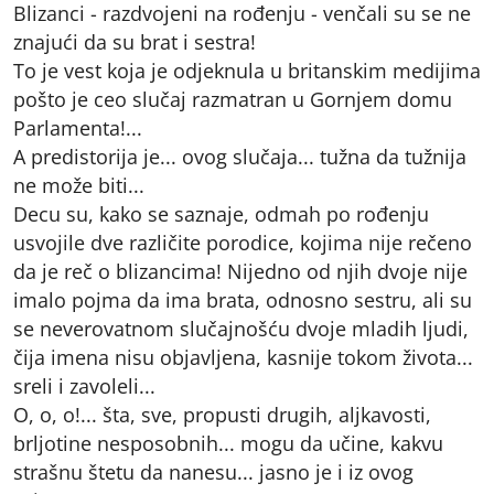
Blizanci - razdvojeni na rođenju - venčali su se ne
znajući da su brat i sestra!
To je vest koja je odjeknula u britanskim medijima
pošto je ceo slučaj razmatran u Gornjem domu
Parlamenta!...
A predistorija je... ovog slučaja... tužna da tužnija
ne može biti...
Decu su, kako se saznaje, odmah po rođenju
usvojile dve različite porodice, kojima nije rečeno
da je reč o blizancima! Nijedno od njih dvoje nije
imalo pojma da ima brata, odnosno sestru, ali su
se neverovatnom slučajnošću dvoje mladih ljudi,
čija imena nisu objavljena, kasnije tokom života...
sreli i zavoleli...
O, o, o!... šta, sve, propusti drugih, aljkavosti,
brljotine nesposobnih... mogu da učine, kakvu
strašnu štetu da nanesu... jasno je i iz ovog