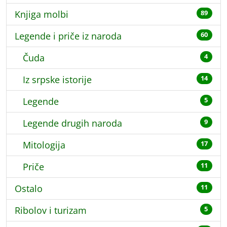
Knjiga molbi
89
Legende i priče iz naroda
60
Čuda
4
Iz srpske istorije
14
Legende
5
Legende drugih naroda
9
Mitologija
17
Priče
11
Ostalo
11
Ribolov i turizam
5