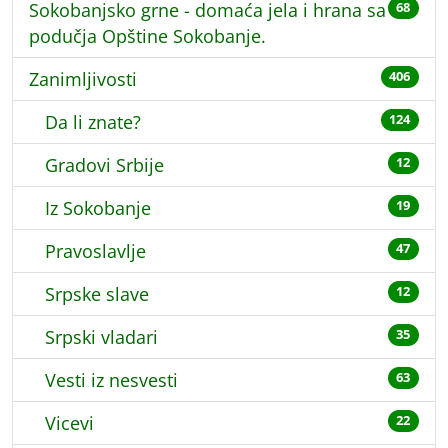
Sokobanjsko grne - domaća jela i hrana sa
68
podučja Opštine Sokobanje.
Zanimljivosti
406
Da li znate?
124
Gradovi Srbije
12
Iz Sokobanje
19
Pravoslavlje
47
Srpske slave
12
Srpski vladari
35
Vesti iz nesvesti
63
Vicevi
22