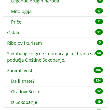
Legende drugih naroda
9
Mitologija
17
Priče
11
Ostalo
11
Ribolov i turizam
5
Sokobanjsko grne - domaća jela i hrana sa
68
podučja Opštine Sokobanje.
Zanimljivosti
406
Da li znate?
124
Gradovi Srbije
12
Iz Sokobanje
19