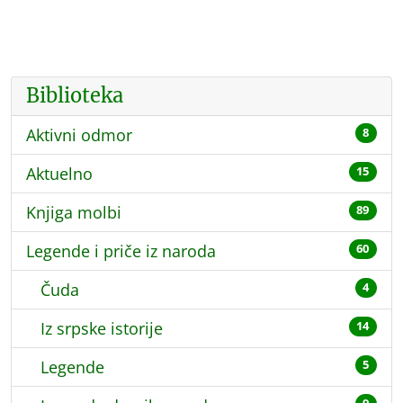
Biblioteka
Aktivni odmor
8
Aktuelno
15
Knjiga molbi
89
Legende i priče iz naroda
60
Čuda
4
Iz srpske istorije
14
Legende
5