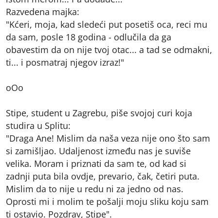
Razvedena majka:
"Kćeri, moja, kad sledeći put posetiš oca, reci mu
da sam, posle 18 godina - odlučila da ga
obavestim da on nije tvoj otac... a tad se odmakni,
ti... i posmatraj njegov izraz!"
oOo
Stipe, student u Zagrebu, piše svojoj curi koja
studira u Splitu:
"Draga Ane! Mislim da naša veza nije ono što sam
si zamišljao. Udaljenost između nas je suviše
velika. Moram i priznati da sam te, od kad si
zadnji puta bila ovdje, prevario, čak, četiri puta.
Mislim da to nije u redu ni za jedno od nas.
Oprosti mi i molim te pošalji moju sliku koju sam
ti ostavio. Pozdrav, Stipe".