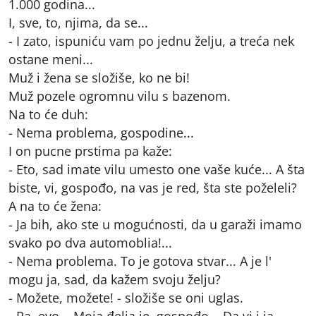
1.000 godina...
I, sve, to, njima, da se...
- I zato, ispuniću vam po jednu želju, a treća nek
ostane meni...
Muž i žena se složiše, ko ne bi!
Muž pozele ogromnu vilu s bazenom.
Na to će duh:
- Nema problema, gospodine...
I on pucne prstima pa kaže:
- Eto, sad imate vilu umesto one vaše kuće... A šta
biste, vi, gospođo, na vas je red, šta ste poželeli?
A na to će žena:
- Ja bih, ako ste u mogućnosti, da u garaži imamo
svako po dva automoblia!...
- Nema problema. To je gotova stvar... A je l'
mogu ja, sad, da kažem svoju želju?
- Možete, možete! - složiše se oni uglas.
- Pa, evo... Moja đelja je, gospođo... Da vi i ja