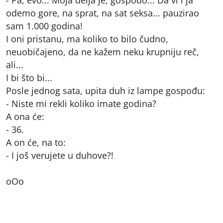
odemo gore, na sprat, na sat seksa... pauzirao
sam 1.000 godina!
I oni pristanu, ma koliko to bilo čudno,
neuobičajeno, da ne kažem neku krupniju reč,
ali...
I bi što bi...
Posle jednog sata, upita duh iz lampe gospođu:
- Niste mi rekli koliko imate godina?
A ona će:
- 36.
A on će, na to:
- I još verujete u duhove?!
oOo