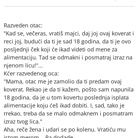
Razveden otac:
"Kad se, večeras, vratiš majci, daj joj ovaj koverat i
reci joj, budući da ti je sad 18 godina, da ti je ovo
posljednji ček koji će ikad videti od mene za
alimentaciju. Tad se odmakni i posmatraj izraz na
njenom licu!"...
Kćer razvedenog oca:
"Mama, otac me je zamolio da ti predam ovaj
koverat. Rekao je da ti kažem, pošto sam napunila
18 godina, da je u tom kovertu poslednja isplata
alimentacije koju ćeš ikad dobiti. I, sad, tako je
rrekao, treba da se malo odmaknem i posmatram
izraz tvog lica."
Aha, reče žena i udari se po kolenu. Vratiću mu
istom merom... Pa dodade...