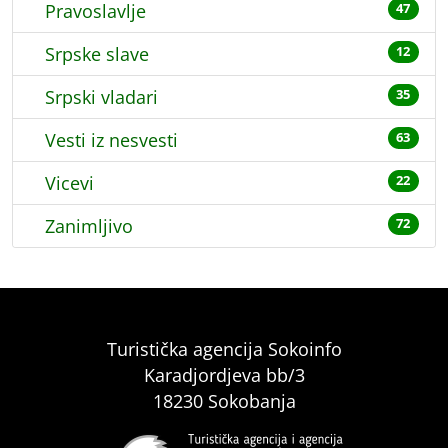
Pravoslavlje
47
Srpske slave
12
Srpski vladari
35
Vesti iz nesvesti
63
Vicevi
22
Zanimljivo
72
Turistička agencija Sokoinfo
Karadjordjeva bb/3
18230 Sokobanja