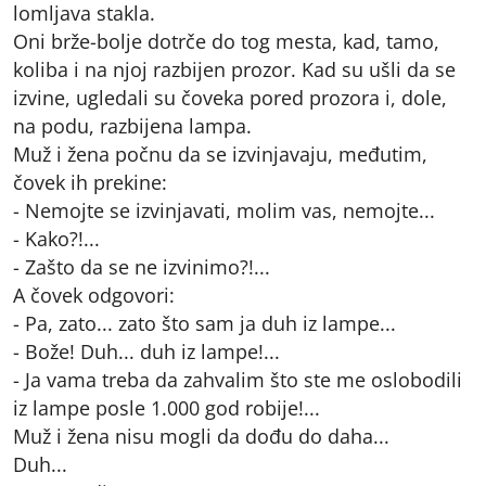
lomljava stakla.
Oni brže-bolje dotrče do tog mesta, kad, tamo,
koliba i na njoj razbijen prozor. Kad su ušli da se
izvine, ugledali su čoveka pored prozora i, dole,
na podu, razbijena lampa.
Muž i žena počnu da se izvinjavaju, međutim,
čovek ih prekine:
- Nemojte se izvinjavati, molim vas, nemojte...
- Kako?!...
- Zašto da se ne izvinimo?!...
A čovek odgovori:
- Pa, zato... zato što sam ja duh iz lampe...
- Bože! Duh... duh iz lampe!...
- Ja vama treba da zahvalim što ste me oslobodili
iz lampe posle 1.000 god robije!...
Muž i žena nisu mogli da dođu do daha...
Duh...