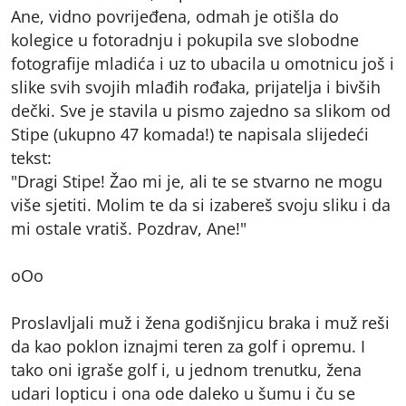
Ane, vidno povrijeđena, odmah je otišla do
kolegice u fotoradnju i pokupila sve slobodne
fotografije mladića i uz to ubacila u omotnicu još i
slike svih svojih mlađih rođaka, prijatelja i bivših
dečki. Sve je stavila u pismo zajedno sa slikom od
Stipe (ukupno 47 komada!) te napisala slijedeći
tekst:
"Dragi Stipe! Žao mi je, ali te se stvarno ne mogu
više sjetiti. Molim te da si izabereš svoju sliku i da
mi ostale vratiš. Pozdrav, Ane!"
oOo
Proslavljali muž i žena godišnjicu braka i muž reši
da kao poklon iznajmi teren za golf i opremu. I
tako oni igraše golf i, u jednom trenutku, žena
udari lopticu i ona ode daleko u šumu i ču se