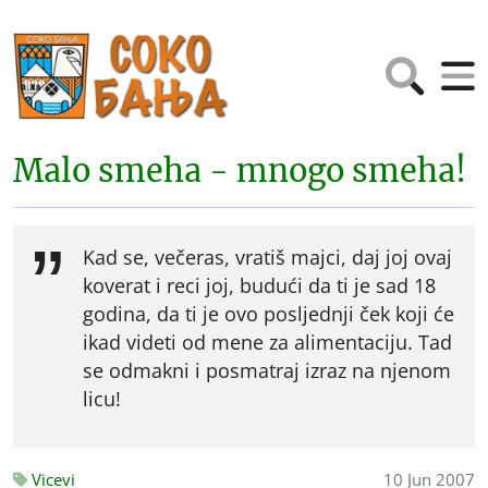
Malo smeha - mnogo smeha!
Kad se, večeras, vratiš majci, daj joj ovaj
koverat i reci joj, budući da ti je sad 18
godina, da ti je ovo posljednji ček koji će
ikad videti od mene za alimentaciju. Tad
se odmakni i posmatraj izraz na njenom
licu!
Vicevi
10 Jun 2007