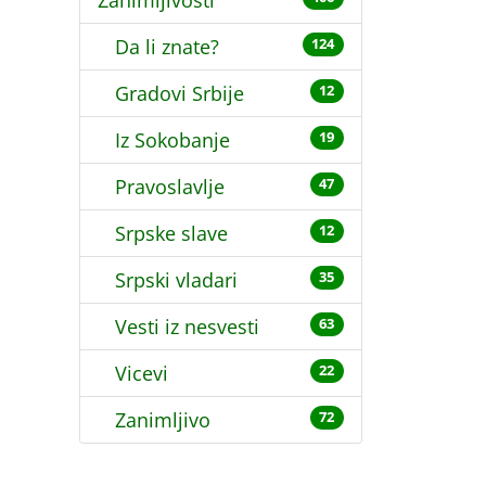
Zanimljivosti
Da li znate?
124
Gradovi Srbije
12
Iz Sokobanje
19
Pravoslavlje
47
Srpske slave
12
Srpski vladari
35
Vesti iz nesvesti
63
Vicevi
22
Zanimljivo
72