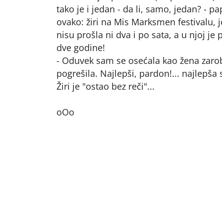
tako je i jedan - da li, samo, jedan? - pa
ovako: žiri na Mis Marksmen festivalu, j
nisu prošla ni dva i po sata, a u njoj je
dve godine!
- Oduvek sam se osećala kao žena zaro
pogrešila. Najlepši, pardon!... najlepša 
Žiri je "ostao bez reči"...
oOo