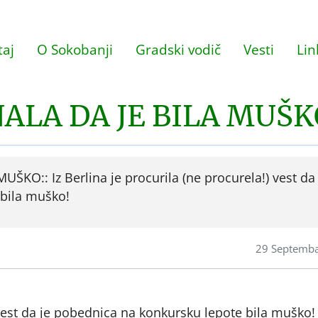
aj
O Sokobanji
Gradski vodič
Vesti
Lin
ALA DA JE BILA MUŠK
KO:: Iz Berlina je procurila (ne procurela!) vest da 
bila muško!
29 Septemb
) vest da je pobednica na konkursku lepote bila muško!