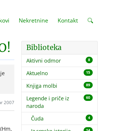
kovi
Nekretnine
Kontakt
O!
Biblioteka
Aktivni odmor
8
je
Aktuelno
15
Knjiga molbi
89
Legende i priče iz
60
ar 2007
naroda
Čuda
4
 (Hm,
14