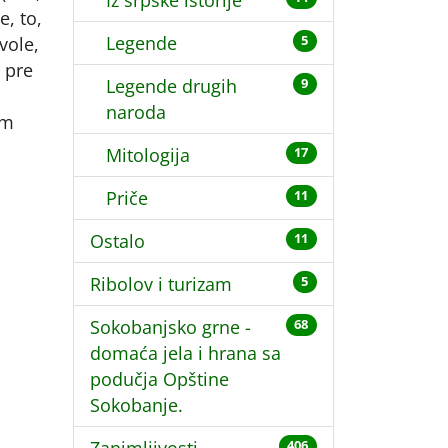
Iz srpske istorije
e, to,
Legende
vole,
5
, pre
Legende drugih
9
naroda
am
Mitologija
17
Priče
11
Ostalo
11
Ribolov i turizam
5
Sokobanjsko grne -
68
domaća jela i hrana sa
podučja Opštine
Sokobanje.
406