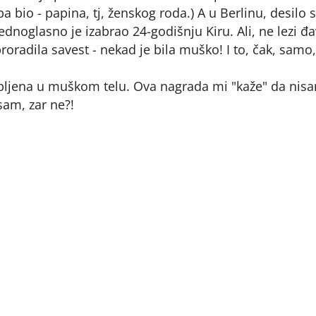
pa bio - papina, tj, ženskog roda.) A u Berlinu, desilo s
ednoglasno je izabrao 24-godišnju Kiru. Ali, ne lezi đa
 proradila savest - nekad je bila muško! I to, čak, samo
bljena u muškom telu. Ova nagrada mi "kaže" da nis
sam, zar ne?!