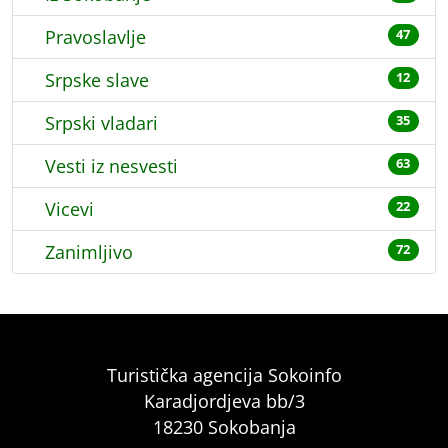
Pravoslavlje
47
Srpske slave
12
Srpski vladari
35
Vesti iz nesvesti
63
Vicevi
22
Zanimljivo
72
Turistička agencija Sokoinfo
Karadjordjeva bb/3
18230 Sokobanja