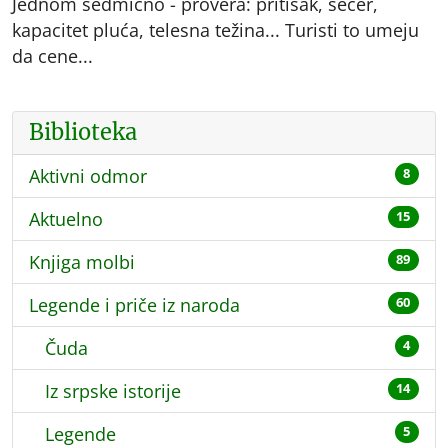
Jednom sedmično - provera: pritisak, šećer,
kapacitet pluća, telesna težina... Turisti to umeju
da cene...
Biblioteka
Aktivni odmor
8
Aktuelno
15
Knjiga molbi
89
Legende i priče iz naroda
60
Čuda
4
Iz srpske istorije
14
Legende
5