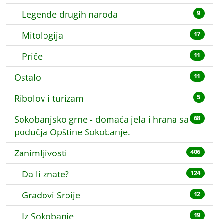
Legende drugih naroda
9
Mitologija
17
Priče
11
Ostalo
11
Ribolov i turizam
5
Sokobanjsko grne - domaća jela i hrana sa
68
podučja Opštine Sokobanje.
Zanimljivosti
406
Da li znate?
124
Gradovi Srbije
12
Iz Sokobanje
19