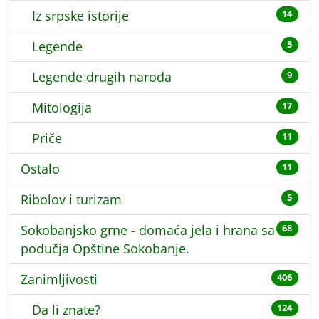
Iz srpske istorije
14
Legende
5
Legende drugih naroda
9
Mitologija
17
Priče
11
Ostalo
11
Ribolov i turizam
5
Sokobanjsko grne - domaća jela i hrana sa
68
podučja Opštine Sokobanje.
Zanimljivosti
406
Da li znate?
124