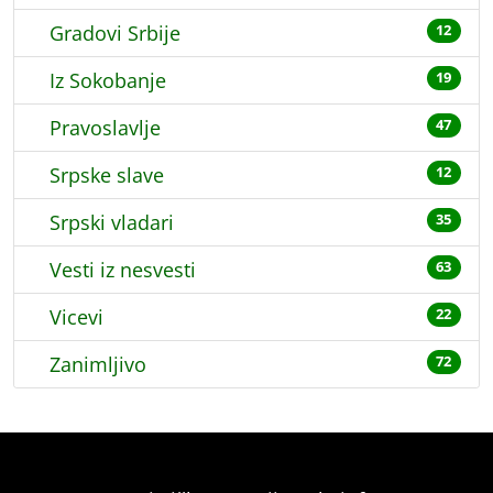
Gradovi Srbije
12
Iz Sokobanje
19
Pravoslavlje
47
Srpske slave
12
Srpski vladari
35
Vesti iz nesvesti
63
Vicevi
22
Zanimljivo
72