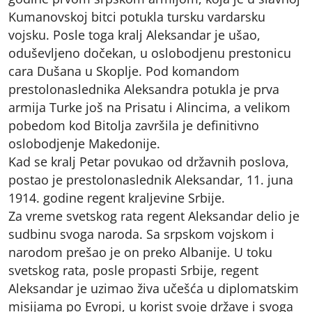
Kumanovskoj bitci potukla tursku vardarsku
vojsku. Posle toga kralj Aleksandar je ušao,
oduševljeno dočekan, u oslobodjenu prestonicu
cara Dušana u Skoplje. Pod komandom
prestolonaslednika Aleksandra potukla je prva
armija Turke još na Prisatu i Alincima, a velikom
pobedom kod Bitolja završila je definitivno
oslobodjenje Makedonije.
Kad se kralj Petar povukao od državnih poslova,
postao je prestolonaslednik Aleksandar, 11. juna
1914. godine regent kraljevine Srbije.
Za vreme svetskog rata regent Aleksandar delio je
sudbinu svoga naroda. Sa srpskom vojskom i
narodom prešao je on preko Albanije. U toku
svetskog rata, posle propasti Srbije, regent
Aleksandar je uzimao živa učešća u diplomatskim
misijama po Evropi, u korist svoje države i svoga