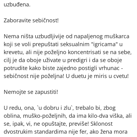
uzbuđena.
Zaboravite sebičnost!
Nema ništa uzbudljivije od napaljenog muškarca
koji se voli prepuštati seksualnim "igricama" u
krevetu, ali nije poželjno koncentrisati se na sebe,
cilj je da oboje uživate u predigri i da se oboje
potrudite kako biste zajedno postigli vrhunac -
sebičnost nije poželjna! U duetu je miris u cvetu!
Nemojte se zapustiti!
U redu, ona, `u dobru i zlu`, trebalo bi, zbog
oblina, muško-poželjnih, da ima kilo-dva viška, ali
se, ipak, vi, ne opuštajte, previše! Sklonost
dvostrukim standardima nije fer, ako žena mora