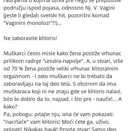
području ispod pojasa, odnosno Nj. V. Vagini
(jeste li gledali svetski hit, pozorišni komad
"Vaginini monolozi"?!)...
Ne zaboravite klitoris!
Muškarci često misle kako žena postiže vrhunac
prilikom radnje "unutra-napolje". A, u stvari, više
od 70 % žena postiže veliki vrhunac klitoralnim
orgazmom - i zato muškarci ne bi trebalo da
zaboravljaju na taj deo tela. S obzirom da ima
muškaraca koji ni ne znaju gde se klitoris nalazi,
bilo bi dobro da to, najzad, i što pre - nauče!... A
kako?
Pa, pobogu: pitajte nju, ona će vam pokazati:
"nacrtaće" vam klitoris! Moći ćete ga, uživo,
opipati! Nikakav bauk! Prosta stvar! Samo deo