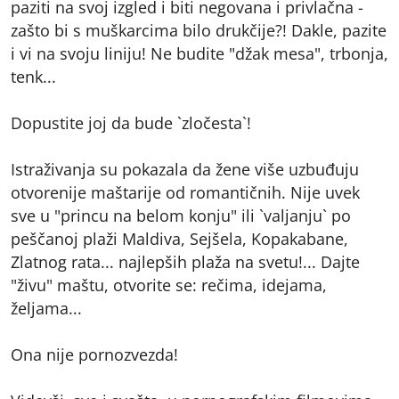
paziti na svoj izgled i biti negovana i privlačna -
zašto bi s muškarcima bilo drukčije?! Dakle, pazite
i vi na svoju liniju! Ne budite "džak mesa", trbonja,
tenk...
Dopustite joj da bude `zločesta`!
Istraživanja su pokazala da žene više uzbuđuju
otvorenije maštarije od romantičnih. Nije uvek
sve u "princu na belom konju" ili `valjanju` po
peščanoj plaži Maldiva, Sejšela, Kopakabane,
Zlatnog rata... najlepših plaža na svetu!... Dajte
"živu" maštu, otvorite se: rečima, idejama,
željama...
Ona nije pornozvezda!