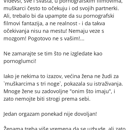
Videvši, sve i svašta, u pornografskim filmovima,
muškarci često to očekuju i od svojih partnerki.
Ali, trebalo bi da upampte da su pornografski
filmovi fantazija, a ne realnost - i da takva
očekivanja nisu na mestu! Nemaju veze s
mozgom! Pogotovo ne s vašim!...
Ne zamarajte se tim što ne izgledate kao
pornoglumci!
Iako je nekima to izazov, većina žena ne žudi za
`muškarcima s tri noge`, pokazala su istraživanja.
Mnoge žene su zadovoljne "onim što imaju", i
zato nemojte biti strogi prema sebi.
Jedan orgazam ponekad nije dovoljan!
Ženama treba više vremena da se uzbude, ali zato