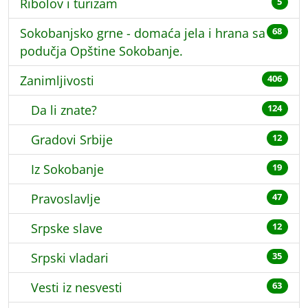
Ribolov i turizam
5
Sokobanjsko grne - domaća jela i hrana sa
68
podučja Opštine Sokobanje.
Zanimljivosti
406
Da li znate?
124
Gradovi Srbije
12
Iz Sokobanje
19
Pravoslavlje
47
Srpske slave
12
Srpski vladari
35
Vesti iz nesvesti
63