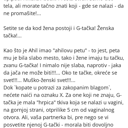
tela, ali morate tačno znati koji - gde se nalazi - da
ne promašite!...
Setite se da kod žena postoji i G-tačka! Ženska
tačka!...
Kao što je Ahil imao "ahilovu petu" - to jest, peta
mu je bila slabo mesto, tako i žene imaju tu tačku,
zvanu G-tačka! I nimalo nije slaba, naprotiv - jaka
da jača ne može biti!!!... Oko te tačke, okreće se
svet!!!... Muško-ženski svet!!!...
Dok `kopate u potrazi za zakopanim blagom`,
nećete naići na oznaku X. Za one koji ne znaju, G-
tačka je mala "hrpica" tkiva koja se nalazi u vagini,
na gornjoj strani, otprilike 5 cm od vaginalnog
otvora. Ali, vaša partnerka bi, pre nego se vi
posvetite njenoj G-tački - morala biti dovoljno