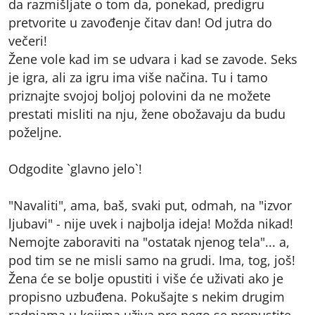
da razmišljate o tom da, ponekad, predigru
pretvorite u zavođenje čitav dan! Od jutra do
večeri!
Žene vole kad im se udvara i kad se zavode. Seks
je igra, ali za igru ima više načina. Tu i tamo
priznajte svojoj boljoj polovini da ne možete
prestati misliti na nju, žene obožavaju da budu
poželjne.
Odgodite `glavno jelo`!
"Navaliti", ama, baš, svaki put, odmah, na "izvor
ljubavi" - nije uvek i najbolja ideja! Možda nikad!
Nemojte zaboraviti na "ostatak njenog tela"... a,
pod tim se ne misli samo na grudi. Ima, tog, još!
Žena će se bolje opustiti i više će uživati ako je
propisno uzbuđena. Pokušajte s nekim drugim
radnjama u kojima uživa pre nego se prepustite