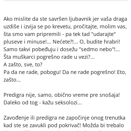
Ako mislite da ste savršen ljubavnik jer vaša draga
uzdiše i izvija se po krevetu, pročitajte, molim vas,
šta smo vam pripremili - pa tek tad "udarajte"
pluseve i minuse!... Nećete?!... O, budite hrabri!
Samo takvi pobeđuju i dosežu "sedmo nebo"!...
Šta muškarci pogrešno rade u vezi?...
A zašto, sve, to?
Pa da ne rade, pobogu! Da ne rade pogrešno! Eto,
zašto...
Predigra nije, samo, obično vreme pre snošaja!
Daleko od tog - kažu seksolozi...
Zavođenje ili predigra ne započinje onog trenutka
kad ste se zavukli pod pokrivač! Možda bi trebalo