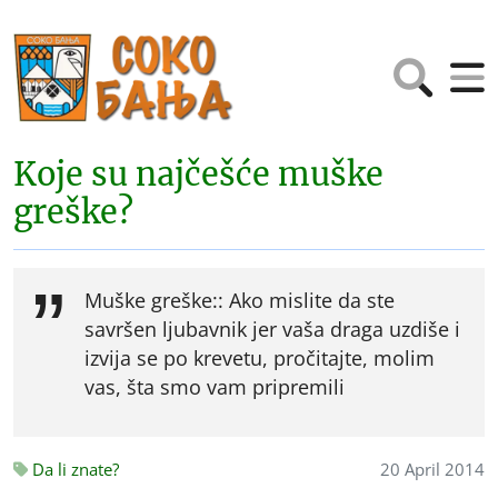
Koje su najčešće muške
greške?
Muške greške:: Ako mislite da ste
savršen ljubavnik jer vaša draga uzdiše i
izvija se po krevetu, pročitajte, molim
vas, šta smo vam pripremili
Da li znate?
20 April 2014