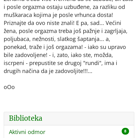
i posle orgazma ostaju uzbuđene, za razliku od
muškaraca kojima je posle vrhunca dosta!
Priznajte da ovo niste znali! E pa, sad... Većini
žena, posle orgazma treba još pažnje i zagrljaja,
poljubaca, nežnosti, slatkog šaptanja... a,
ponekad, traže i još orgazama! - iako su upravo
bile zadovoljene! - i, zato, iako ste, možda,
iscrpeni - prepustite se drugoj "rundi", ima i
drugih načina da je zadovoljite!!!...
oOo
Biblioteka
Aktivni odmor
8