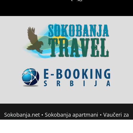
Sokobanja.net
•
Sokobanja apartmani
•
Vaučeri za
domor u Srbiji
•
Soko Banja Apartmani
•
Sokobanja Booking