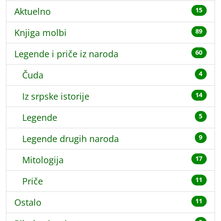
Aktuelno
15
Knjiga molbi
89
Legende i priče iz naroda
60
Čuda
4
Iz srpske istorije
14
Legende
5
Legende drugih naroda
9
Mitologija
17
Priče
11
Ostalo
11