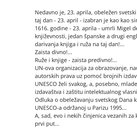
Nedavno je, 23. aprila, obeležen svetski 
taj dan - 23. april - izabran je kao kao
1616. godine - 23. aprila - umrli Migel 
književnosti, jedan španske a drugi en
darivanja knjiga i ruža na taj dan!...
Zaista divno!...
Ruže i knjige - zaista predivno!...
UN-ova organizacija za obrazovanje, na
autorskih prava uz pomoć brojnih izdavač
UNESCO želi svakog, a, posebno, mlade,
izdavaštva i zaštitu intelektualnog vlas
Odluka o obeležavanju svetskog Dana knj
UNESCO-a održanoj u Parizu 1995...
A, sad, evo i nekih činjenica vezanih za k
prvi put...