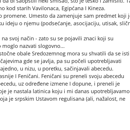
 da bi saopštili neki smisao, što je teško i zamisliti. 
no kod starih Vavilonaca, Egipćana I Kineza.
elo promene. Umesto da zamenjuje sam predmet koji j
ku ideju o njemu (podsećanje, asocijaciju, utisak, slič
a svoj način - zato su se pojavili znaci koji su
o moglo nazvati slogovno...
 istočne obale Sredozemnog mora su shvatili da se isti
učajevima gde se javlja, pa su počeli upotrebljavati
zajedno, u nizu, u poretku, sačinjavali abecedu.
kasnije I Feničani. Feničani su preneli svoju abecedu
abecedu, uz određene izmene I dopune, i preneli je
je je nastala latinica koju i mi danas upotrebljavamo
oja je srpskim Ustavom regulisana (ali, nažalost, ne