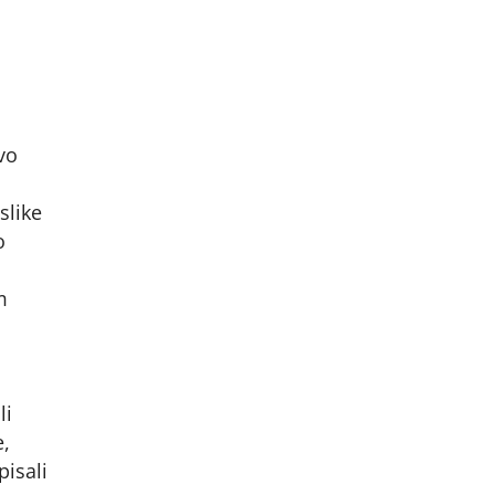
vo
slike
o
m
li
e,
pisali