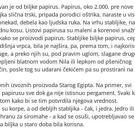
đivan je od biljke papirus. Papirus, oko 2.000. pre nove 
jka slična trski, pripada porodici oštrika, naraste u vi
onekad, debela kao ljudska ruka. Na vrhu stabljike, na
dnu kosu. Listovi papirusa su maleni a korenovi snažn
s kako se proizvodi papirus. Stabljike biljke papirus, c
išnja vrpca, bila je najšira, pa, prema tom, i najkoris
uge, a preko njih su, pod pravim uglom, slagane drug
 lepljeni blatnom vodom Nila ili lepkom od pšeničnog
ačin, posle tog su udarani čekićem pa su prostirani na
nih izvoznih proizvoda Starog Egipta. Na primer, svi
a papirusu sve dok ga nije istisnuo pergament. Svaki
om kako bi se tim potvrdila njegova vrednost.
su korpe, a od debljih stabljika - čak, i jedra. Jedro ili
e hranu za siromahe - a kad se osuši, upotrebljavao se
va biljka u staro doba bila korisna.