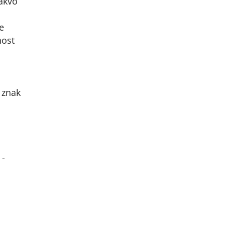
Takvo
e
nost
 znak
 -