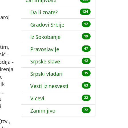
Zanimljivosti
Da li znate?
124
taroj
Gradovi Srbije
12
Iz Sokobanje
19
tim,
Pravoslavlje
47
ić -
Srpske slave
odija -
12
širenja
Srpski vladari
35
je
ik
Vesti iz nesvesti
63
..
Vicevi
22
u
i
Zanimljivo
72
tzv.,