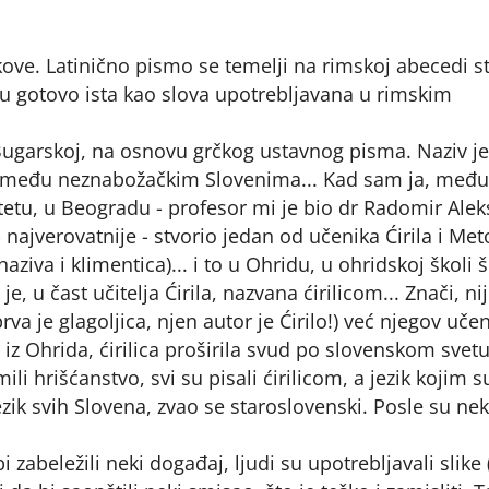
kove. Latinično pismo se temelji na rimskoj abecedi s
 su gotovo ista kao slova upotrebljavana u rimskim
 u Bugarskoj, na osnovu grčkog ustavnog pisma. Naziv je
stvo među neznabožačkim Slovenima... Kad sam ja, među
tetu, u Beogradu - profesor mi je bio dr Radomir Aleks
 - najverovatnije - stvorio jedan od učenika Ćirila i Met
naziva i klimentica)... i to u Ohridu, u ohridskoj školi 
e, u čast učitelja Ćirila, nazvana ćirilicom... Znači, ni
va je glagoljica, njen autor je Ćirilo!) već njegov učen
iz Ohrida, ćirilica proširila svud po slovenskom svetu.
li hrišćanstvo, svi su pisali ćirilicom, a jezik kojim s
i jezik svih Slovena, zvao se staroslovenski. Posle su nek
zabeležili neki događaj, ljudi su upotrebljavali slike (