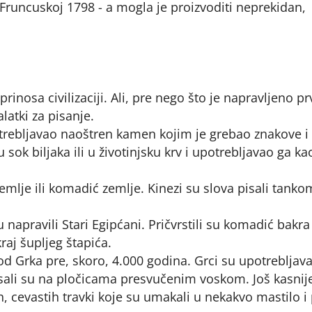
 Fruncuskoj 1798 - a mogla je proizvoditi neprekidan,
rinosa civilizaciji. Ali, pre nego što je napravljeno pr
latki za pisanje.
trebljavao naoštren kamen kojim je grebao znakove i 
sok biljaka ili u životinjsku krv i upotrebljavao ga ka
emlje ili komadić zemlje. Kinezi su slova pisali tanko
 napravili Stari Egipćani. Pričvrstili su komadić bakra
aj šupljeg štapića.
od Grka pre, skoro, 4.000 godina. Grci su upotrebljava
pisali su na pločicama presvučenim voskom. Još kasnij
h, cevastih travki koje su umakali u nekakvo mastilo i 