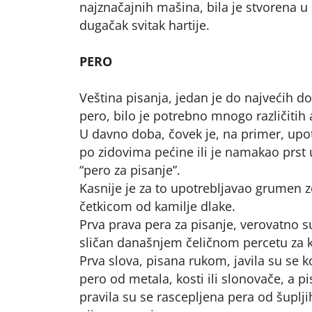
najznačajnih mašina, bila je stvorena u
dugačak svitak hartije.
PERO
Veština pisanja, jedan je do najvećih dop
pero, bilo je potrebno mnogo različitih a
U davno doba, čovek je, na primer, upo
po zidovima pećine ili je namakao prst u 
“pero za pisanje”.
Kasnije je za to upotrebljavao grumen z
četkicom od kamilje dlake.
Prva prava pera za pisanje, verovatno su
sličan današnjem čeličnom percetu za kr
Prva slova, pisana rukom, javila su se k
pero od metala, kosti ili slonovače, a 
pravila su se rascepljena pera od šuplji