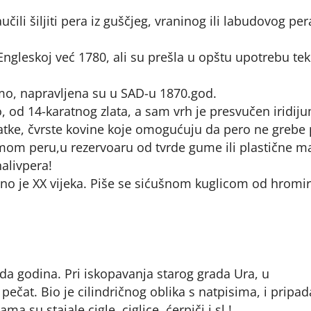
čili šiljiti pera iz guščjeg, vraninog ili labudovog per
Engleskoj već 1780, ali su prešla u opštu upotrebu tek
emo, napravljena su u SAD-u 1870.god.
o, od 14-karatnog zlata, a sam vrh je presvučen iridi
latke, čvrste kovine koje omogućuju da pero ne grebe 
amom peru,u rezervoaru od tvrde gume ili plastične m
nalivpera!
eno je XX vijeka. Piše se sićušnom kuglicom od hromi
jada godina. Pri iskopavanja starog grada Ura, u
pečat. Bio je cilindričnog oblika s natpisima, i pripad
a su stajale cigle, ciglice, ćerpiči i sl.!