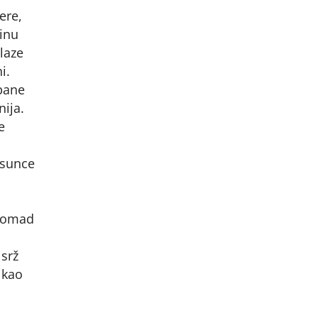
ere,
sinu
laze
i.
epane
nija.
e
 sunce
 komad
 srž
 kao