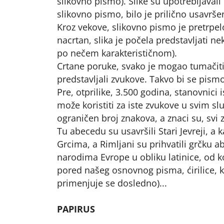
slikovno pismo). Slike su upotrebljavali i
slikovno pismo, bilo je prilično usavrše
Kroz vekove, slikovno pismo je pretrp
nacrtan, slika je počela predstavljati ne
po nečem karakterističnom).
Crtane poruke, svako je mogao tumačiti n
predstavljali zvukove. Takvo bi se pism
Pre, otprilike, 3.500 godina, stanovnici
može koristiti za iste zvukove u svim sl
ograničen broj znakova, a znaci su, svi 
Tu abecedu su usavršili Stari Jevreji, a 
Grcima, a Rimljani su prihvatili grčku 
narodima Evrope u obliku latinice, od ko
pored našeg osnovnog pisma, ćirilice, k
primenjuje se dosledno)...
PAPIRUS