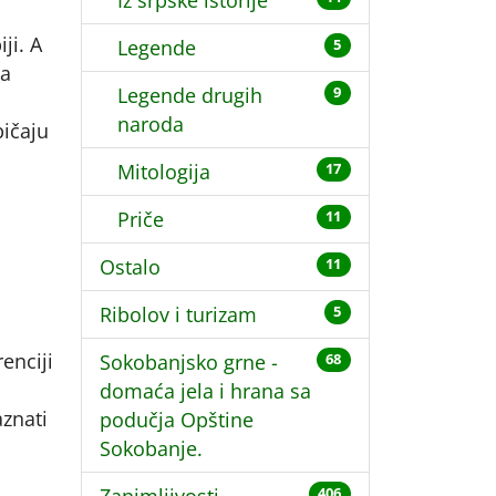
Iz srpske istorije
ji. A
Legende
5
na
Legende drugih
9
naroda
bičaju
Mitologija
17
Priče
11
Ostalo
11
Ribolov i turizam
5
enciji
Sokobanjsko grne -
68
domaća jela i hrana sa
aznati
podučja Opštine
Sokobanje.
406