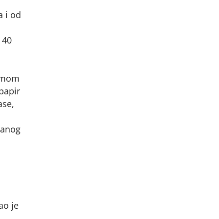
a i od
 40
jumom
papir
ase,
ranog
ao je