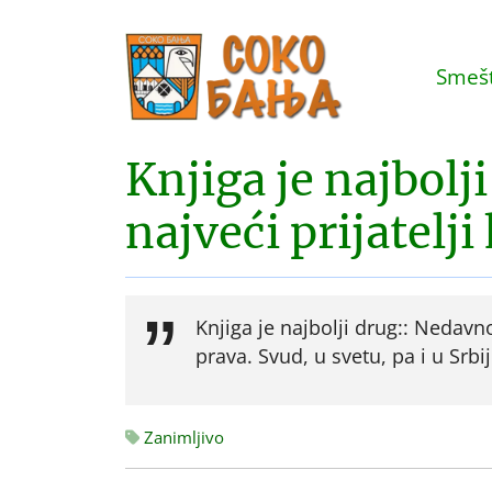
Smešt
Knjiga je najbolj
najveći prijatelji
Knjiga je najbolji drug:: Nedavno
prava. Svud, u svetu, pa i u Srbij
Zanimljivo