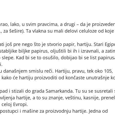
rao, lako, u svim pravcima, a drugi – da je proizvede
., za šešire). Ta vlakna su mali delovi celuloze od koje
i još pre nego što je stvorio papir, hartiju. Stari Egip
abljike biljke papirus, oljuštili bi ih i izravnali, a zati
to slepe. Kad bi se to osušilo, dobijao bi se list papiru
i.
ija u današnjem smislu reči. Hartiju, pravu, tek oko 105,
o kako će hartiju proizvoditi od končaste unutrašnje k
pad i stizali do grada Samarkanda. Tu su se susretali 
ljenja hartije, a to su znanje, veštinu, kasnije, prenel
 celoj Evropi.
postupci i mašine za proizvodnju hartije. Jedna od