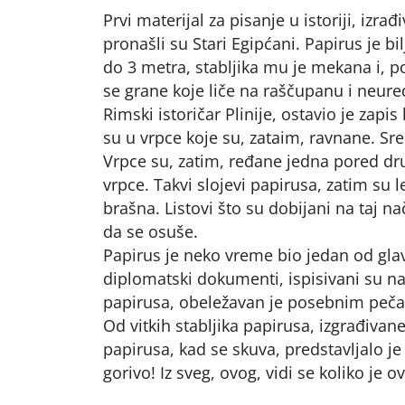
Prvi materijal za pisanje u istoriji, izra
pronašli su Stari Egipćani. Papirus je bil
do 3 metra, stabljika mu je mekana i, p
se grane koje liče na raščupanu i neure
Rimski istoričar Plinije, ostavio je zapi
su u vrpce koje su, zataim, ravnane. Sred
Vrpce su, zatim, ređane jedna pored dr
vrpce. Takvi slojevi papirusa, zatim su
brašna. Listovi što su dobijani na taj n
da se osuše.
Papirus je neko vreme bio jedan od glav
diplomatski dokumenti, ispisivani su n
papirusa, obeležavan je posebnim pečat
Od vitkih stabljika papirusa, izgrađivane 
papirusa, kad se skuva, predstavljalo j
gorivo! Iz sveg, ovog, vidi se koliko je o