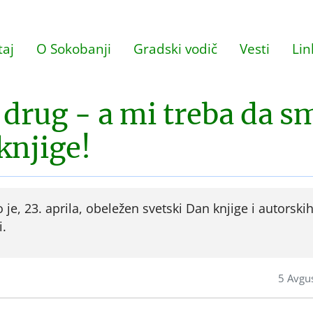
aj
O Sokobanji
Gradski vodič
Vesti
Lin
i drug - a mi treba da s
 knjige!
 je, 23. aprila, obeležen svetski Dan knjige i autorski
i.
5 Avgu