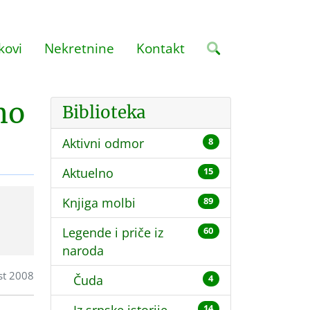
kovi
Nekretnine
Kontakt
mo
Biblioteka
Aktivni odmor
8
Aktuelno
15
Knjiga molbi
89
h
Legende i priče iz
60
naroda
st 2008
Čuda
4
14