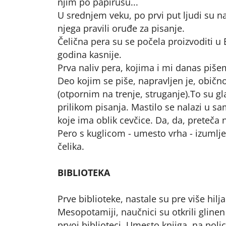
njim po papirusu...
U srednjem veku, po prvi put ljudi su nau
njega pravili oruđe za pisanje.
Čelična pera su se počela proizvoditi u 
godina kasnije.
Prva naliv pera, kojima i mi danas piš
Deo kojim se piše, napravljen je, običn
(otpornim na trenje, struganje).To su g
prilikom pisanja. Mastilo se nalazi u s
koje ima oblik cevčice. Da, da, preteča 
Pero s kuglicom - umesto vrha - izumlj
čelika.
BIBLIOTEKA
Prve biblioteke, nastale su pre više hil
Mesopotamiji, naučnici su otkrili glinen 
prvoj biblioteci. Umesto knjiga, na policam