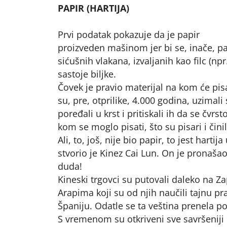
PAPIR (HARTIJA)
Prvi podatak pokazuje da je papir
proizveden mašinom jer bi se, inače, pa
sićušnih vlakana, izvaljanih kao filc (npr
sastoje biljke.
Čovek je pravio materijal na kom će pisat
su, pre, otprilike, 4.000 godina, uzimali st
poređali u krst i pritiskali ih da se čvrs
kom se moglo pisati, što su pisari i činil
Ali, to, još, nije bio papir, to jest hart
stvorio je Kinez Cai Lun. On je pronaša
duda!
Kineski trgovci su putovali daleko na Za
Arapima koji su od njih naučili tajnu prav
Španiju. Odatle se ta veština prenela po
S vremenom su otkriveni sve savršeniji 