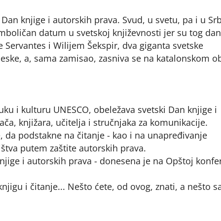
Dan knjige i autorskih prava. Svud, u svetu, pa i u Srbi
 simboličan datum u svetskoj književnosti jer su tog da
de Servantes i Wilijem Šekspir, dva giganta svetske
gleske, a, sama zamisao, zasniva se na katalonskom o
uku i kulturu UNESCO, obeležava svetski Dan knjige i
a, knjižara, učitelja i stručnjaka za komunikacije.
 da podstakne na čitanje - kao i na unapređivanje
ništva putem zaštite autorskih prava.
ige i autorskih prava - donesena je na Opštoj konfer
njigu i čitanje... Nešto ćete, od ovog, znati, a nešto s