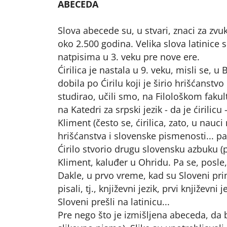
ABECEDA
Slova abecede su, u stvari, znaci za zvu
oko 2.500 godina. Velika slova latinice
natpisima u 3. veku pre nove ere.
Ćirilica je nastala u 9. veku, misli se,
dobila po Ćirilu koji je širio hrišćan
studirao, učili smo, na Filološkom fakul
na Katedri za srpski jezik - da je ćirilicu
Kliment (često se, ćirilica, zato, u nauci 
hrišćanstva i slovenske pismenosti... pa j
Ćirilo stvorio drugu slovensku azbuku (pr
Kliment, kaluđer u Ohridu. Pa se, posle, 
Dakle, u prvo vreme, kad su Sloveni primi
pisali, tj., književni jezik, prvi književn
Sloveni prešli na latinicu...
Pre nego što je izmišljena abeceda, da bi 