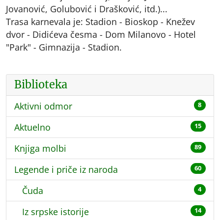
Jovanović, Golubović i Drašković, itd.)...
Trasa karnevala je: Stadion - Bioskop - Knežev
dvor - Didićeva česma - Dom Milanovo - Hotel
"Park" - Gimnazija - Stadion.
Biblioteka
Aktivni odmor
8
Aktuelno
15
Knjiga molbi
89
Legende i priče iz naroda
60
Čuda
4
Iz srpske istorije
14