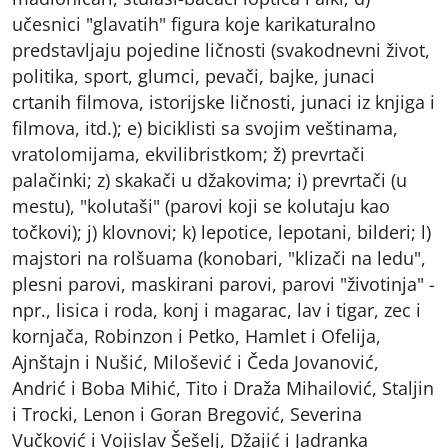
učesnici "glavatih" figura koje karikaturalno
predstavljaju pojedine ličnosti (svakodnevni život,
politika, sport, glumci, pevači, bajke, junaci
crtanih filmova, istorijske ličnosti, junaci iz knjiga i
filmova, itd.); e) biciklisti sa svojim veštinama,
vratolomijama, ekvilibristkom; ž) prevrtači
palačinki; z) skakači u džakovima; i) prevrtači (u
mestu), "kolutaši" (parovi koji se kolutaju kao
točkovi); j) klovnovi; k) lepotice, lepotani, bilderi; l)
majstori na rolšuama (konobari, "klizači na ledu",
plesni parovi, maskirani parovi, parovi "životinja" -
npr., lisica i roda, konj i magarac, lav i tigar, zec i
kornjača, Robinzon i Petko, Hamlet i Ofelija,
Ajnštajn i Nušić, Milošević i Čeda Jovanović,
Andrić i Boba Mihić, Tito i Draža Mihailović, Staljin
i Trocki, Lenon i Goran Bregović, Severina
Vučković i Vojislav Šešelj, Džajić i Jadranka