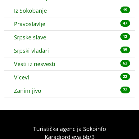
Iz Sokobanje
19
Pravoslavlje
47
Srpske slave
12
Srpski vladari
35
Vesti iz nesvesti
63
Vicevi
22
Zanimljivo
72
Turistička agencija Sokoinfo
Karadjordjeva bb/3