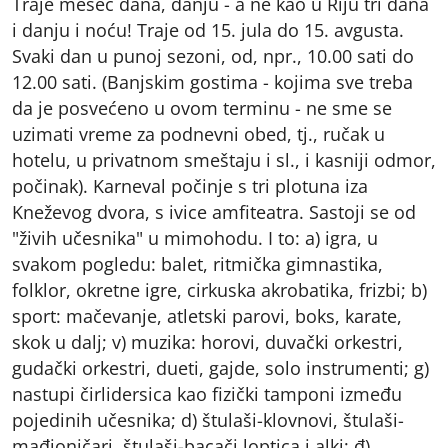
Traje mesec dana, danju - a ne kao u Riju tri dana
i danju i noću! Traje od 15. jula do 15. avgusta.
Svaki dan u punoj sezoni, od, npr., 10.00 sati do
12.00 sati. (Banjskim gostima - kojima sve treba
da je posvećeno u ovom terminu - ne sme se
uzimati vreme za podnevni obed, tj., ručak u
hotelu, u privatnom smeštaju i sl., i kasniji odmor,
počinak). Karneval počinje s tri plotuna iza
Kneževog dvora, s ivice amfiteatra. Sastoji se od
"živih učesnika" u mimohodu. I to: a) igra, u
svakom pogledu: balet, ritmička gimnastika,
folklor, okretne igre, cirkuska akrobatika, frizbi; b)
sport: mačevanje, atletski parovi, boks, karate,
skok u dalj; v) muzika: horovi, duvački orkestri,
gudački orkestri, dueti, gajde, solo instrumenti; g)
nastupi čirlidersica kao fizički tamponi između
pojedinih učesnika; d) štulaši-klovnovi, štulaši-
mađioničari, štulaši-bacači loptica i alki; đ)