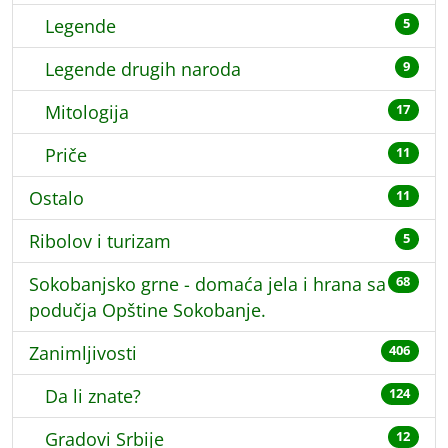
Legende
5
Legende drugih naroda
9
Mitologija
17
Priče
11
Ostalo
11
Ribolov i turizam
5
Sokobanjsko grne - domaća jela i hrana sa
68
podučja Opštine Sokobanje.
Zanimljivosti
406
Da li znate?
124
Gradovi Srbije
12