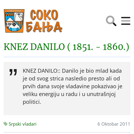
KNEZ DANILO ( 1851. - 1860.)
KNEZ DANILO:: Danilo je bio mlad kada
je od svog strica nasledio presto ali od
prvih dana svoje vladavine pokazivao je
veliku energiju u radu i u unutrašnjoj
politici.
Srpski vladari
6 Oktobar 2011