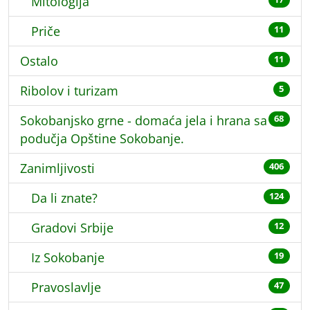
Mitologija
Priče
11
Ostalo
11
Ribolov i turizam
5
Sokobanjsko grne - domaća jela i hrana sa
68
podučja Opštine Sokobanje.
Zanimljivosti
406
Da li znate?
124
Gradovi Srbije
12
Iz Sokobanje
19
Pravoslavlje
47