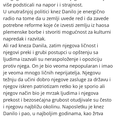
više podsticali na napor i i strajnost.
U unutrašnjoj politici knez Danilo je energično
radio na tome da u zemlji uvede red i da zavede
potrebne reforme koje će izvesti zemlju iz haosa
plemenske borbe i stvoriti mogućnost za kulturni
napredak i razvitak.
Ali rad kneza Danila, zatim njegova ličnost i
njegovi preki i grubi postupci u opštenju sa
ljudima izazvali su neraspoloženje i opoziciju
protiv njega. On je bio veoma nepopularan i imao
je veoma mnogo ličnih neprijatelja. Njegovu
težnju da učini dobro njegove zasluge za državu i
njegov iskren patriotizam retko ko je sporio ali
njegov način bio je mrzak ljudima i njegova
prekost i bezosećajna grubost otudjivale su često
i njegovu najbližu okolinu. Naposletku je knez
Danilo i pao, u najboljim godinama, kao žrtva