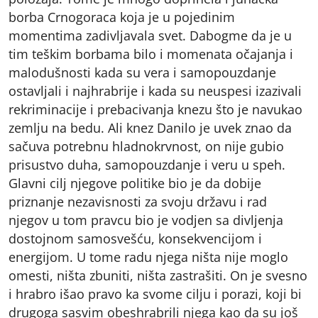
borba Crnogoraca koja je u pojedinim
momentima zadivljavala svet. Dabogme da je u
tim teškim borbama bilo i momenata očajanja i
malodušnosti kada su vera i samopouzdanje
ostavljali i najhrabrije i kada su neuspesi izazivali
rekriminacije i prebacivanja knezu što je navukao
zemlju na bedu. Ali knez Danilo je uvek znao da
sačuva potrebnu hladnokrvnost, on nije gubio
prisustvo duha, samopouzdanje i veru u speh.
Glavni cilj njegove politike bio je da dobije
priznanje nezavisnosti za svoju državu i rad
njegov u tom pravcu bio je vodjen sa divljenja
dostojnom samosvešću, konsekvencijom i
energijom. U tome radu njega ništa nije moglo
omesti, ništa zbuniti, ništa zastrašiti. On je svesno
i hrabro išao pravo ka svome cilju i porazi, koji bi
drugoga sasvim obeshrabrili njega kao da su još