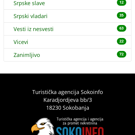
Srpske slave
12
Srpski vladari
35
Vesti iz nesvesti
63
Vicevi
22
Zanimljivo
72
Turistička agencija Sokoinfo
Karadjordjeva bb/3
18230 Sokobanja