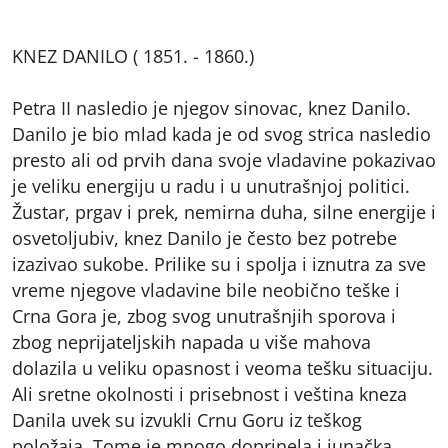
KNEZ DANILO ( 1851. - 1860.)
Petra II nasledio je njegov sinovac, knez Danilo.
Danilo je bio mlad kada je od svog strica nasledio
presto ali od prvih dana svoje vladavine pokazivao
je veliku energiju u radu i u unutrašnjoj politici.
Žustar, prgav i prek, nemirna duha, silne energije i
osvetoljubiv, knez Danilo je često bez potrebe
izazivao sukobe. Prilike su i spolja i iznutra za sve
vreme njegove vladavine bile neobično teške i
Crna Gora je, zbog svog unutrašnjih sporova i
zbog neprijateljskih napada u više mahova
dolazila u veliku opasnost i veoma tešku situaciju.
Ali sretne okolnosti i prisebnost i veština kneza
Danila uvek su izvukli Crnu Goru iz teškog
položaja. Tome je mnogo doprinela i junačka