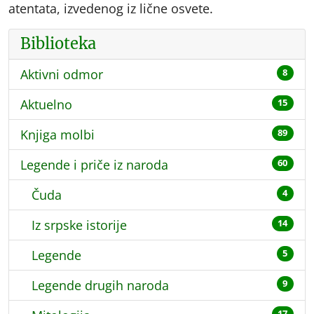
atentata, izvedenog iz lične osvete.
Biblioteka
Aktivni odmor
8
Aktuelno
15
Knjiga molbi
89
Legende i priče iz naroda
60
Čuda
4
Iz srpske istorije
14
Legende
5
Legende drugih naroda
9
17