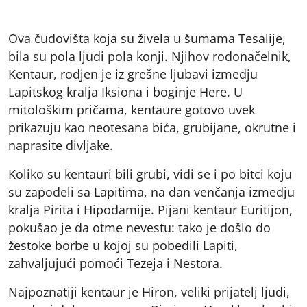
Ova čudovišta koja su živela u šumama Tesalije,
bila su pola ljudi pola konji. Njihov rodonačelnik,
Kentaur, rodjen je iz grešne ljubavi izmedju
Lapitskog kralja Iksiona i boginje Here. U
mitološkim pričama, kentaure gotovo uvek
prikazuju kao neotesana bića, grubijane, okrutne i
naprasite divljake.
Koliko su kentauri bili grubi, vidi se i po bitci koju
su zapodeli sa Lapitima, na dan venčanja izmedju
kralja Pirita i Hipodamije. Pijani kentaur Euritijon,
pokušao je da otme nevestu: tako je došlo do
žestoke borbe u kojoj su pobedili Lapiti,
zahvaljujući pomoći Tezeja i Nestora.
Najpoznatiji kentaur je Hiron, veliki prijatelj ljudi,