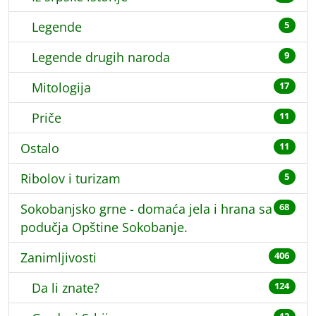
Legende
5
Legende drugih naroda
9
Mitologija
17
Priče
11
Ostalo
11
Ribolov i turizam
5
Sokobanjsko grne - domaća jela i hrana sa
68
podučja Opštine Sokobanje.
Zanimljivosti
406
Da li znate?
124