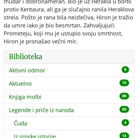
mudar i dobronameran. Bio je uz Herakla u borbi
protiv Kentaura, ali ga je slučajno ranila Heraklova
strela. Pošto je rana bila neizlečiva, Hiron je tražio
da umre iako je bio besmrtan. Zahvaljujući
Prometeju, koji mu je ustupio svoju smrtnost,
Hiron je pronašao večni mir.
Biblioteka
Aktivni odmor
8
Aktuelno
15
Knjiga molbi
89
Legende i priče iz naroda
60
Čuda
4
Iz srpske istorije
14