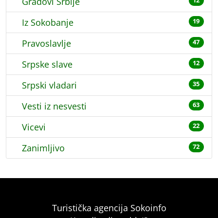
Gradovi Srbije
12
Iz Sokobanje
19
Pravoslavlje
47
Srpske slave
12
Srpski vladari
35
Vesti iz nesvesti
63
Vicevi
22
Zanimljivo
72
Turistička agencija Sokoinfo