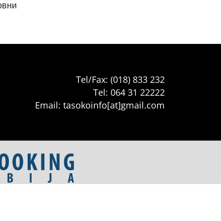
овни
Tel/Fax: (018) 833 232
Tel: 064 31 22222
Email: tasokoinfo[at]gmail.com
artmani
•
Sokobanja Booking