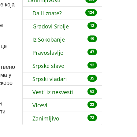
Zanimljivosti
е која
Da li znate?
124
м
Gradovi Srbije
12
Iz Sokobanje
19
ице
Pravoslavlje
47
Srpske slave
12
ствено
има у
Srpski vladari
35
скоро
Vesti iz nesvesti
63
и
Vicevi
22
сти
Zanimljivo
72