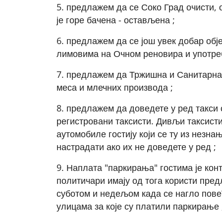
5. предлажем да се Соко Град очисти,
је горе бачена - остављена ;
6. предлажем да се још увек добар об
лимовима на Очном реновира и употреб
7. предлажем да Тржишна и Санитарна
меса и млечних производа ;
8. предлажем да доведете у ред такси
регистровани таксисти. Дивљи таксисти
аутомобиле гостију који се ту из незнањ
настрадати ако их не доведете у ред ;
9. Наплата "паркирања" гостима је ко
политичари имају од тога користи пред
суботом и недељом када се нагло повећ
улицама за које су платили паркирање 