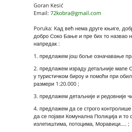
Goran Kesić
Email:
72kobra@gmail.com
Poruka: Kад већ нема друге књиге, добр
добро Соко Бање и пре бих то назвао 
напредак :
1. предлажем још боље означавање пра
2. предлажем израду детаљније мапе Со
у туристичком бироу и помоћи при обил
размери 1:20.000 ;
3. предлажем детаљније и редовније чи
4. предлажем да се строго контролише 
да се појави Комунална Полиција и то
излетиштима, потоцима, Моравици.... ;