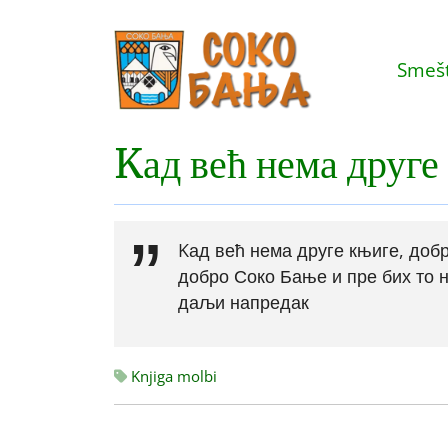
Smešt
Kад већ нема друге 
Kад већ нема друге књиге, добр
добро Соко Бање и пре бих то 
даљи напредак
Knjiga molbi