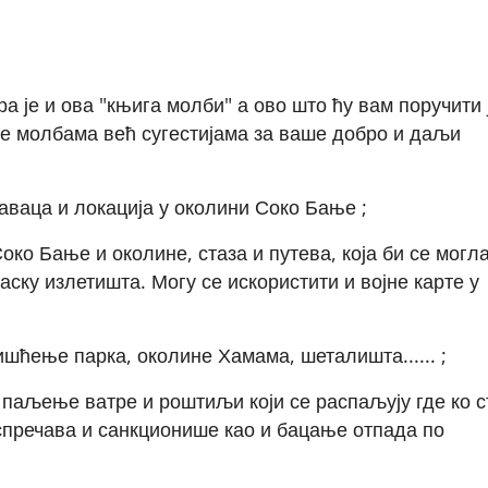
а је и ова "књига молби" а ово што ћу вам поручити 
не молбама већ сугестијама за ваше добро и даљи
ваца и локација у околини Соко Бање ;
ко Бање и околине, стаза и путева, која би се могл
аску излетишта. Могу се искористити и војне карте у
шћење парка, околине Хамама, шеталишта...... ;
паљење ватре и роштиљи који се распаљују где ко с
 спречава и санкционише као и бацање отпада по