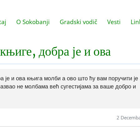
aj
O Sokobanji
Gradski vodič
Vesti
Lin
књиге, добра је и ова
а је и ова књига молби а ово што ћу вам поручити је 
назвао не молбама већ сугестијама за ваше добро и
2 Decemba