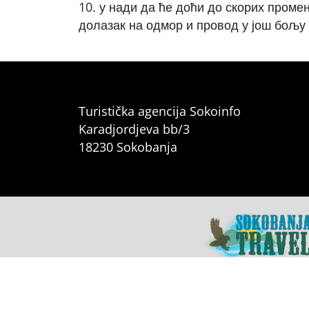
10. у нади да ће доћи до скорих пром
долазак на одмор и провод у још бољу
Turistička agencija Sokoinfo
Karadjordjeva bb/3
18230 Sokobanja
Sokobanja.net
•
Sokobanja 