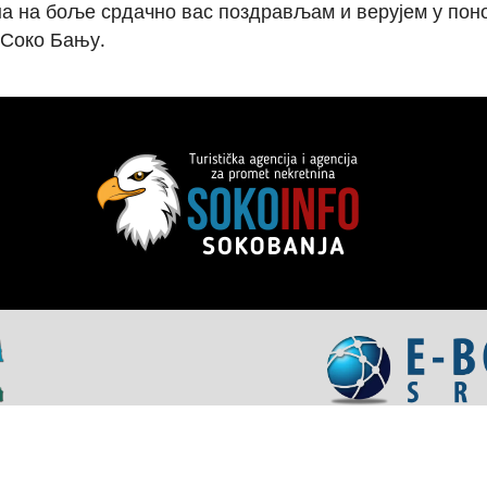
ена на боље срдачно вас поздрављам и верујем у пон
 Соко Бању.
apartmani
•
Vaučeri za domor u Srbiji
•
Soko Banja Ap