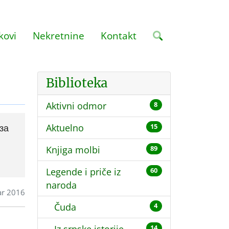
kovi
Nekretnine
Kontakt
Biblioteka
Aktivni odmor
8
за
Aktuelno
15
Knjiga molbi
89
Legende i priče iz
60
naroda
r 2016
Čuda
4
14