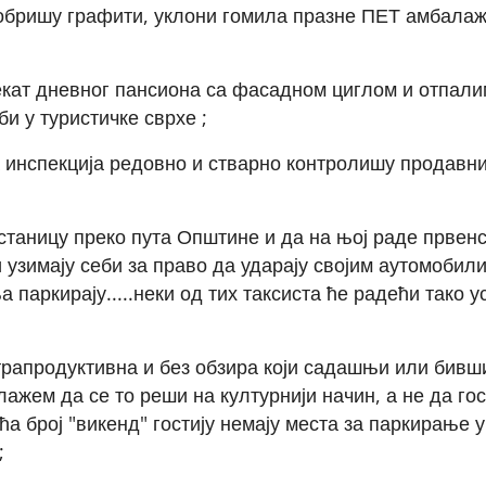
 обришу графити, уклони гомила празне ПЕТ амбалаж
јекат дневног пансиона са фасадном циглом и отпали
и у туристичке сврхе ;
 инспекција редовно и стварно контролишу продавн
 станицу преко пута Општине и да на њој раде првен
 узимају себи за право да ударају својим аутомобил
а паркирају.....неки од тих таксиста ће радећи тако у
нтрапродуктивна и без обзира који садашњи или бивш
лажем да се то реши на културнији начин, а не да го
а број "викенд" гостију немају места за паркирање у
;