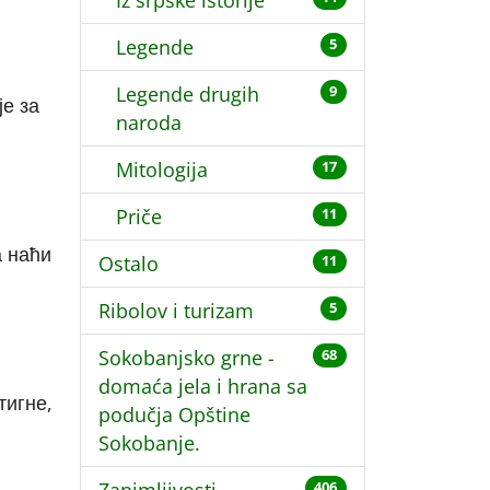
Iz srpske istorije
Legende
5
Legende drugih
9
је за
naroda
Mitologija
17
Priče
11
а наћи
Ostalo
11
Ribolov i turizam
5
Sokobanjsko grne -
68
domaća jela i hrana sa
тигне,
podučja Opštine
Sokobanje.
406