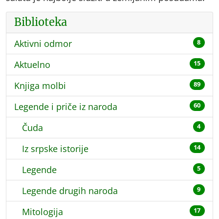
Biblioteka
Aktivni odmor
8
Aktuelno
15
Knjiga molbi
89
Legende i priče iz naroda
60
Čuda
4
Iz srpske istorije
14
Legende
5
Legende drugih naroda
9
Mitologija
17