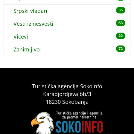
Srpski vladari
35
Vesti iz nesvesti
63
Vicevi
22
Zanimljivo
72
Turistička agencija Sokoinfo
Karadjordjeva bb/3
18230 Sokobanja