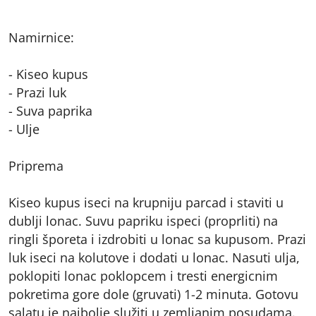
Namirnice:
- Kiseo kupus
- Prazi luk
- Suva paprika
- Ulje
Priprema
Kiseo kupus iseci na krupniju parcad i staviti u
dublji lonac. Suvu papriku ispeci (proprliti) na
ringli šporeta i izdrobiti u lonac sa kupusom. Prazi
luk iseci na kolutove i dodati u lonac. Nasuti ulja,
poklopiti lonac poklopcem i tresti energicnim
pokretima gore dole (gruvati) 1-2 minuta. Gotovu
salatu je najbolje služiti u zemljanim posudama.