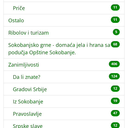
Priče
11
Ostalo
11
Ribolov i turizam
5
Sokobanjsko grne - domaća jela i hrana sa
68
podučja Opštine Sokobanje.
Zanimljivosti
406
Da li znate?
124
Gradovi Srbije
12
Iz Sokobanje
19
Pravoslavlje
47
Srpske slave
12