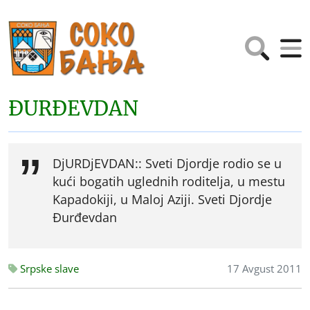
ĐURĐEVDAN
DjURDjEVDAN:: Sveti Djordje rodio se u
kući bogatih uglednih roditelja, u mestu
Kapadokiji, u Maloj Aziji. Sveti Djordje
Đurđevdan
Srpske slave
17 Avgust 2011