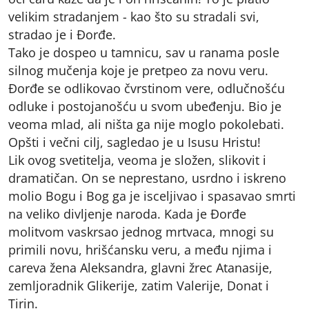
velikim stradanjem - kao što su stradali svi,
stradao je i Đorđe.
Tako je dospeo u tamnicu, sav u ranama posle
silnog mučenja koje je pretpeo za novu veru.
Đorđe se odlikovao čvrstinom vere, odlučnošću
odluke i postojanošću u svom ubeđenju. Bio je
veoma mlad, ali ništa ga nije moglo pokolebati.
Opšti i večni cilj, sagledao je u Isusu Hristu!
Lik ovog svetitelja, veoma je složen, slikovit i
dramatičan. On se neprestano, usrdno i iskreno
molio Bogu i Bog ga je isceljivao i spasavao smrti
na veliko divljenje naroda. Kada je Đorđe
molitvom vaskrsao jednog mrtvaca, mnogi su
primili novu, hrišćansku veru, a među njima i
careva žena Aleksandra, glavni žrec Atanasije,
zemljoradnik Glikerije, zatim Valerije, Donat i
Tirin.