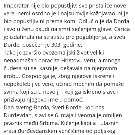
Imperator nije bio popustljiv: sve pristalice nove
vere, nemilosrdno je i najsurovije kažnjavao. Nije
bio popustljiv ni prema kom. Odlučio je da Đorđa
i svoju ženu osudi na smrt sečenjem glave. Carica
je izdahnula na stratištu pre pogubljenja, a sveti
Đorđe, posečen je 303. godine.
Tako je završio ovozemaljski život velik i
nenadmašan borac za Hristovu veru, a mnoga
čudesa su se, kasnije, dešavala na njegovom
grobu. Gospod ga je, zbog njegove iskrene i
nepokolebljive vere, učinio moćnim da pomaže
svima koji su u nevolji i koji ga iskreno slave i
prizivaju njegovo ime u pomoć.
Dan svetog Đorđa, Sveti Đorđe, kod nas
Đurđevdan, slavi se 6. maja i veoma je omiljen
praznik među Srbima. Kićenje kapija i ulaznih
vrata đurđevdanskim venčićima od poljskog