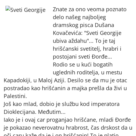
Znate za ono veoma poznato
delo našeg najboljeg
dramskog pisca Dušana
Kovačevića: "Sveti Georgije
ubiva aždahu"... To je taj
hrišćanski svetitelj, hrabri i
postojani sveti Đorđe...
Rodio se u kući bogatih
uglednih roditelja, u mestu
Kapadokiji, u Maloj Aziji. Desilo se da mu je otac
postradao kao hrišćanin a majka prešla da živi u
Palestini.
Još kao mlad, dobio je službu kod imperatora
Dioklecijana. Međutim...
Iako je i ovaj car proganjao hrišćane, mladi Đorđe
je pokazao neverovatnu hrabrost, čas drskost da u
oči caru kaže da je i on hrišćanin! To je platio