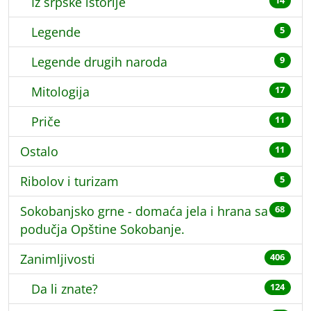
Iz srpske istorije
14
Legende
5
Legende drugih naroda
9
Mitologija
17
Priče
11
Ostalo
11
Ribolov i turizam
5
Sokobanjsko grne - domaća jela i hrana sa
68
podučja Opštine Sokobanje.
Zanimljivosti
406
Da li znate?
124