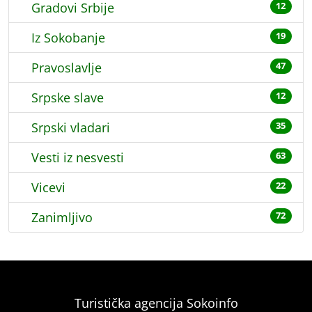
Gradovi Srbije
12
Iz Sokobanje
19
Pravoslavlje
47
Srpske slave
12
Srpski vladari
35
Vesti iz nesvesti
63
Vicevi
22
Zanimljivo
72
Turistička agencija Sokoinfo