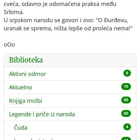
cveća, odavno je odomaćena praksa među
Srbima.
U srpskom narodu se govori i ovo: "O Đurđevu,
uranak se sprema, ništa lepše od proleća nema!"
oOo
Biblioteka
Aktivni odmor
8
Aktuelno
15
Knjiga molbi
89
Legende i priče iz naroda
60
Čuda
4