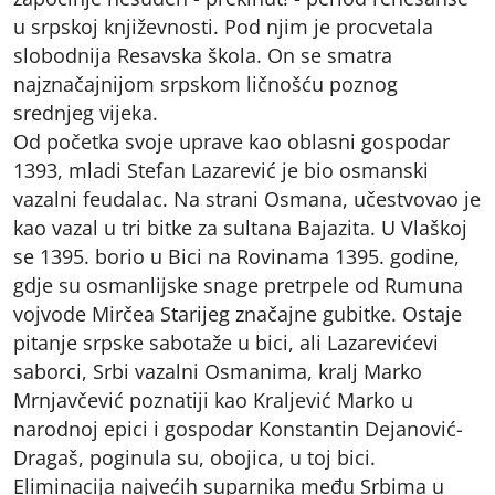
u srpskoj književnosti. Pod njim je procvetala
slobodnija Resavska škola. On se smatra
najznačajnijom srpskom ličnošću poznog
srednjeg vijeka.
Od početka svoje uprave kao oblasni gospodar
1393, mladi Stefan Lazarević je bio osmanski
vazalni feudalac. Na strani Osmana, učestvovao je
kao vazal u tri bitke za sultana Bajazita. U Vlaškoj
se 1395. borio u Bici na Rovinama 1395. godine,
gdje su osmanlijske snage pretrpele od Rumuna
vojvode Mirčea Starijeg značajne gubitke. Ostaje
pitanje srpske sabotaže u bici, ali Lazarevićevi
saborci, Srbi vazalni Osmanima, kralj Marko
Mrnjavčević poznatiji kao Kraljević Marko u
narodnoj epici i gospodar Konstantin Dejanović-
Dragaš, poginula su, obojica, u toj bici.
Eliminacija najvećih suparnika među Srbima u