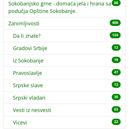
Sokobanjsko grne - domaća jela i hrana sa
68
podučja Opštine Sokobanje.
Zanimljivosti
406
Da li znate?
124
Gradovi Srbije
12
Iz Sokobanje
19
Pravoslavlje
47
Srpske slave
12
Srpski vladari
35
Vesti iz nesvesti
63
Vicevi
22