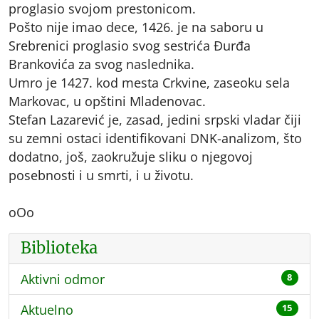
proglasio svojom prestonicom.
Pošto nije imao dece, 1426. je na saboru u
Srebrenici proglasio svog sestrića Ðurđa
Brankovića za svog naslednika.
Umro je 1427. kod mesta Crkvine, zaseoku sela
Markovac, u opštini Mladenovac.
Stefan Lazarević je, zasad, jedini srpski vladar čiji
su zemni ostaci identifikovani DNK-analizom, što
dodatno, još, zaokružuje sliku o njegovoj
posebnosti i u smrti, i u životu.
oOo
Biblioteka
Aktivni odmor
8
Aktuelno
15