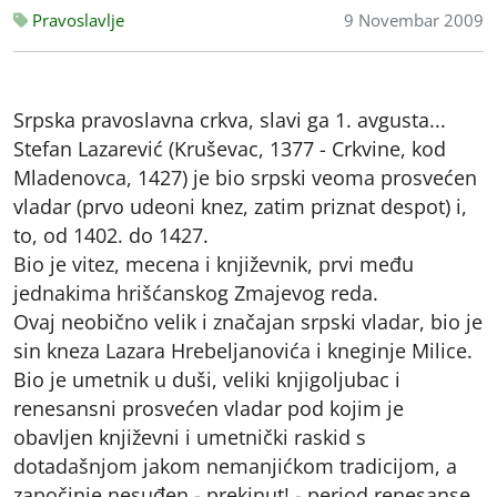
Pravoslavlje
9 Novembar 2009
Srpska pravoslavna crkva, slavi ga 1. avgusta...
Stefan Lazarević (Kruševac, 1377 - Crkvine, kod
Mladenovca, 1427) je bio srpski veoma prosvećen
vladar (prvo udeoni knez, zatim priznat despot) i,
to, od 1402. do 1427.
Bio je vitez, mecena i književnik, prvi među
jednakima hrišćanskog Zmajevog reda.
Ovaj neobično velik i značajan srpski vladar, bio je
sin kneza Lazara Hrebeljanovića i kneginje Milice.
Bio je umetnik u duši, veliki knjigoljubac i
renesansni prosvećen vladar pod kojim je
obavljen književni i umetnički raskid s
dotadašnjom jakom nemanjićkom tradicijom, a
započinje nesuđen - prekinut! - period renesanse