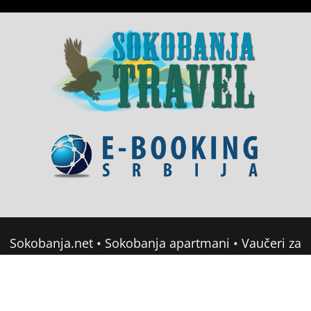
Sokobanja.net
•
Sokobanja apartmani
•
Vaučeri za
domor u Srbiji
•
Soko Banja Apartmani
•
Sokobanja Booking
Copyright © 2022 sokobanja.com. All Rights