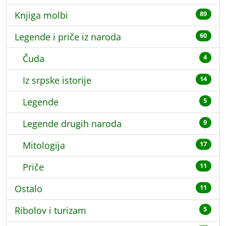
Knjiga molbi
89
Legende i priče iz naroda
60
Čuda
4
Iz srpske istorije
14
Legende
5
Legende drugih naroda
9
Mitologija
17
Priče
11
Ostalo
11
Ribolov i turizam
5