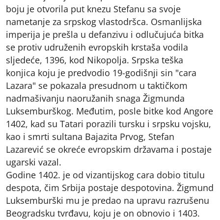
boju je otvorila put knezu Stefanu sa svoje
nametanje za srpskog vlastodršca. Osmanlijska
imperija je prešla u defanzivu i odlučujuća bitka
se protiv udruženih evropskih krstaša vodila
sljedeće, 1396, kod Nikopolja. Srpska teška
konjica koju je predvodio 19-godišnji sin "cara
Lazara" se pokazala presudnom u taktičkom
nadmašivanju naoružanih snaga Žigmunda
Luksemburškog. Međutim, posle bitke kod Angore
1402, kad su Tatari porazili tursku i srpsku vojsku,
kao i smrti sultana Bajazita Prvog, Stefan
Lazarević se okreće evropskim državama i postaje
ugarski vazal.
Godine 1402. je od vizantijskog cara dobio titulu
despota, čim Srbija postaje despotovina. Žigmund
Luksemburški mu je predao na upravu razrušenu
Beogradsku tvrđavu, koju je on obnovio i 1403.