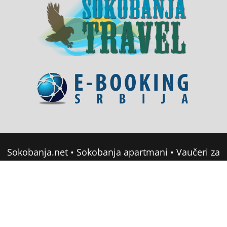
Sokobanja.net
•
Sokobanja apartmani
•
Vaučeri za
domor u Srbiji
•
Soko Banja Apartmani
•
Sokobanja Booking
Copyright © 2022 sokobanja.com. All Rights
Reserved •
Mapa sajta