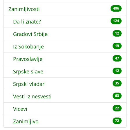
Zanimljivosti
406
Da li znate?
124
Gradovi Srbije
12
Iz Sokobanje
19
Pravoslavlje
47
Srpske slave
12
Srpski vladari
35
Vesti iz nesvesti
63
Vicevi
22
Zanimljivo
72