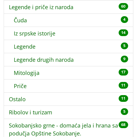
Legende i priče iz naroda
60
Čuda
4
Iz srpske istorije
14
Legende
5
Legende drugih naroda
9
Mitologija
17
Priče
11
Ostalo
11
Ribolov i turizam
5
Sokobanjsko grne - domaća jela i hrana sa
68
podučja Opštine Sokobanje.