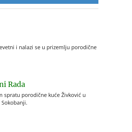
vetni i nalazi se u prizemlju porodične
ni Rada
m spratu porodične kuće Živković u
 Sokobanji.