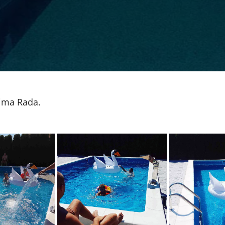
nima Rada.
partmanima
Bazen u a
Bazen u apartmanima
ada
Ra
Rada