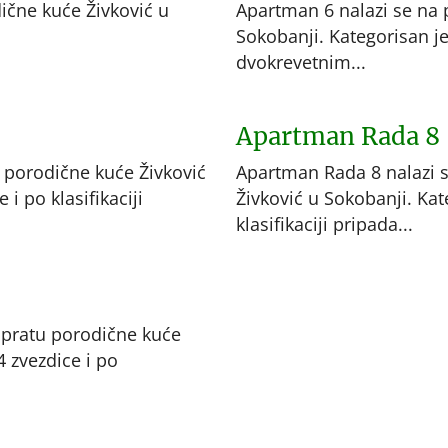
ične kuće Živković u
Apartman 6 nalazi se na 
Sokobanji. Kategorisan je 
dvokrevetnim...
Apartman Rada 8
 porodične kuće Živković
Apartman Rada 8 nalazi 
i po klasifikaciji
Živković u Sokobanji. Kat
klasifikaciji pripada...
spratu porodične kuće
4 zvezdice i po