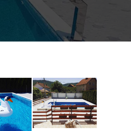
Bazen u apartmanima
partmanima
Rada
da