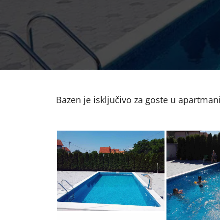
Bazen je isključivo za goste u apartma
Bazen u apartmanima
Bazen u a
Rada
R