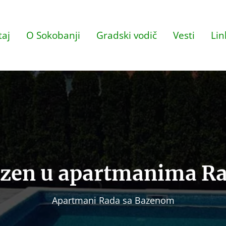
aj
O Sokobanji
Gradski vodič
Vesti
Lin
zen u apartmanima R
Apartmani Rada sa Bazenom