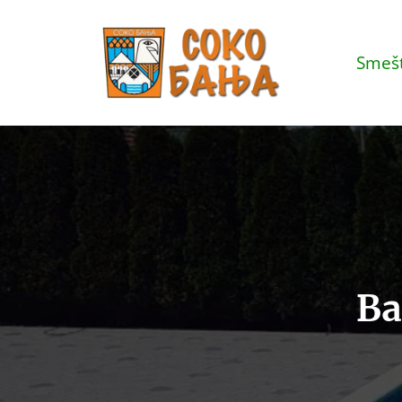
Smešt
Ba