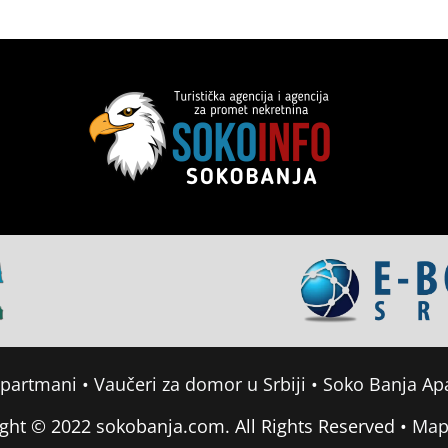
apartmani
•
Vaučeri za domor u Srbiji
•
Soko Banja Ap
ght © 2022 sokobanja.com. All Rights Reserved •
Map