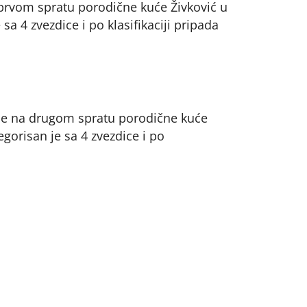
prvom spratu porodične kuće Živković u
sa 4 zvezdice i po klasifikaciji pripada
se na drugom spratu porodične kuće
egorisan je sa 4 zvezdice i po