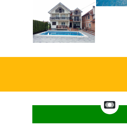
Bazen u apartmanima
Rada