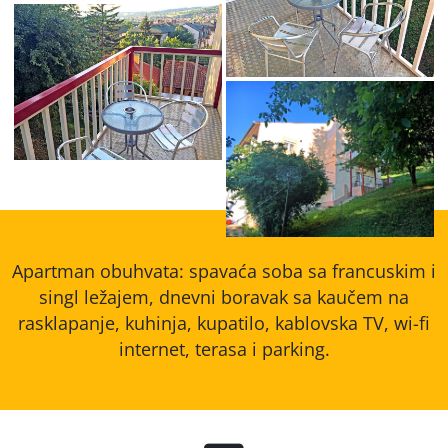
Andreea 2 u Sokobanji
Apartman 11 vila
Andreea 2 u Sokobanji
Apartman 11 vila
Andreea 2 u Sokobanji
Apartman obuhvata: spavaća soba sa francuskim i
singl ležajem, dnevni boravak sa kaučem na
rasklapanje, kuhinja, kupatilo, kablovska TV, wi-fi
internet, terasa i parking.