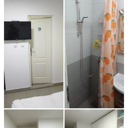
img_20250605_070229
img_20250605_070242