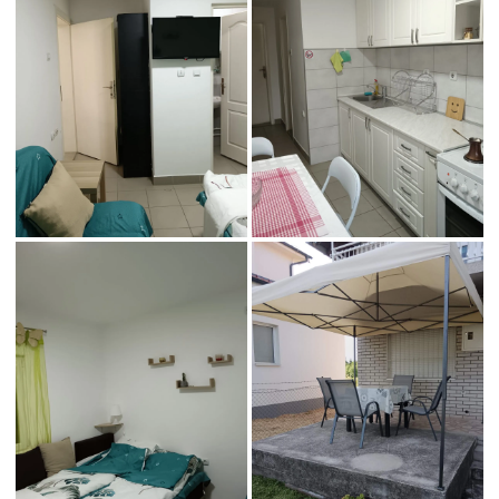
img-
img-
2d7ba314dfeeb12335d3b6c20534-
4e0c0c46cc0026bfb7d206d5cb65
v
v
img-
img-
66d2572bc1caa283a71cc4821f91-
7f02553db8e4f668ea18a0411437
v
v