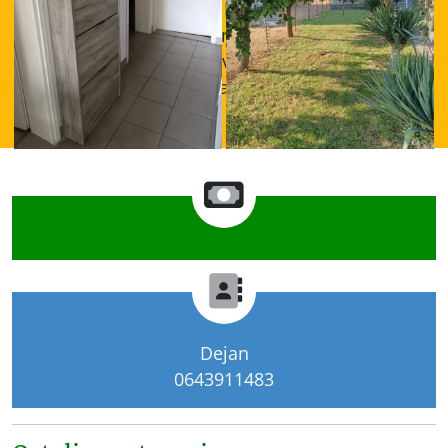
v
v
Apartman obuhvata: Kablovska televizija *
0f3fe48ee84646d4ae53f99968f8e-
ffd9ca7e0204eaa9046928288b7b
Besplatan Wi-Fi * Privatno kupatilo * Zajednička
v
v
kuhinja * Zajednička veš mašina * Terasa i
dvorište * Parking mesto
Dejan
0643911483